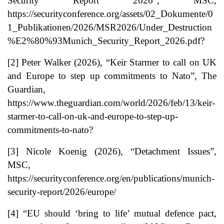
Security Report 2026”, MSC,
https://securityconference.org/assets/02_Dokumente/0
1_Publikationen/2026/MSR2026/Under_Destruction
%E2%80%93Munich_Security_Report_2026.pdf
?
[2]
Peter Walker (2026), “Keir Starmer to call on UK
and Europe to step up commitments to Nato”, The
Guardian,
https://www.theguardian.com/world/2026/feb/13/keir-
starmer-to-call-on-uk-and-europe-to-step-up-
commitments-to-nato
?
[3]
Nicole Koenig (2026), “Detachment Issues”,
MSC,
https://securityconference.org/en/publications/munich-
security-report/2026/europe/
[4]
“EU should ‘bring to life’ mutual defence pact,