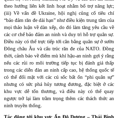
theo hướng liên kết linh hoạt nhằm bổ trợ năng lực;
(iii) Về vấn đề Ukraine, hội nghị củng cố tiêu chí
“bảo đảm răn đe dài hạn” như điều kiện trung tâm của
mọi thảo luận về dàn xếp, do đó làm tăng yêu cầu về
các cơ chế bảo đảm an ninh và duy trì hỗ trợ quân sự.
Điều này có thể trực tiếp tới cân bằng quân sự ở sườn
Đông châu Âu và cấu trúc răn đe của NATO. Đồng
thời, cảnh báo về điểm mù khí hậu-an ninh gợi ý rằng
nếu các rủi ro môi trường tiếp tục bị đánh giá thấp
trong các diễn đàn an ninh cấp cao, hệ thống quốc tế
có thể đối mặt với các cú sốc bất ổn “phi quân sự”
nhưng có sức phá hủy tương đương, đặc biệt ở các
khu vực dễ tổn thương, và điều này có thể quay
ngược trở lại làm trầm trọng thêm các thách thức an
ninh truyền thống.
Tác động tới khu vực Ấn Độ Dương – Thái Bình