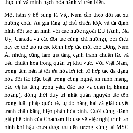
thực thi và minh bạch hóa hành vi trên biển.
Một hàm ý bổ sung là Việt Nam cần theo dõi sát xu
hướng châu Âu gia tăng tự chủ chiến lược và tái định
hình đối tác an ninh với các nước ngoài EU (Anh, Na
Uy, Canada và các đối tác cùng chí hướng), bởi điều
này có thể tạo ra các kênh hợp tác mới cho Đông Nam
Á, nhưng cũng làm gia tăng cạnh tranh chuẩn tắc và
tiêu chuẩn hóa trong quản trị khu vực. Với Việt Nam,
trọng tâm nên là tối ưu hóa lợi ích từ hợp tác đa dạng
hóa đối tác (đặc biệt trong công nghệ, an ninh mạng,
bảo vệ hạ tầng trọng yếu, đào tạo và quản trị khủng
hoảng), đồng thời duy trì nhất quán nguyên tắc tôn
trọng luật pháp quốc tế, tự do hàng hải và giải quyết
tranh chấp bằng biện pháp hòa bình. Cuối cùng, đánh
giá phê bình của Chatham House về việc nghị trình an
ninh khí hậu chưa được ưu tiên tương xứng tại MSC