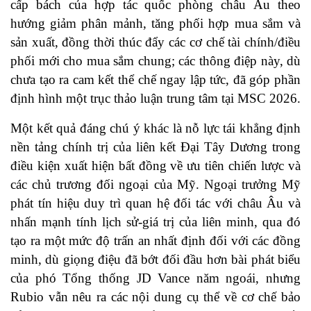
cấp bách của hợp tác quốc phòng châu Âu theo
hướng giảm phân mảnh, tăng phối hợp mua sắm và
sản xuất, đồng thời thúc đẩy các cơ chế tài chính/điều
phối mới cho mua sắm chung; các thông điệp này, dù
chưa tạo ra cam kết thể chế ngay lập tức, đã góp phần
định hình một trục thảo luận trung tâm tại MSC 2026.
Một kết quả đáng chú ý khác là nỗ lực tái khẳng định
nền tảng chính trị của liên kết Đại Tây Dương trong
điều kiện xuất hiện bất đồng về ưu tiên chiến lược và
các chủ trương đối ngoại của Mỹ. Ngoại trưởng Mỹ
phát tín hiệu duy trì quan hệ đối tác với châu Âu và
nhấn mạnh tính lịch sử-giá trị của liên minh, qua đó
tạo ra một mức độ trấn an nhất định đối với các đồng
minh, dù giọng điệu đã bớt đối đầu hơn bài phát biểu
của phó Tổng thống JD Vance năm ngoái, nhưng
Rubio vẫn nêu ra các nội dung cụ thể về cơ chế bảo