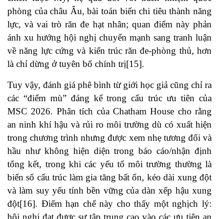
phòng của châu Âu, bài toán biến chi tiêu thành năng
lực, và vai trò răn đe hạt nhân; quan điểm này phản
ánh xu hướng hội nghị chuyển mạnh sang tranh luận
về năng lực cứng và kiến trúc răn đe-phòng thủ, hơn
là chỉ dừng ở tuyên bố chính trị
[15]
.
Tuy vậy, đánh giá phê bình từ giới học giả cũng chỉ ra
các “điểm mù” đáng kể trong cấu trúc ưu tiên của
MSC 2026. Phân tích của Chatham House cho rằng
an ninh khí hậu và rủi ro môi trường dù có xuất hiện
trong chương trình nhưng được xem nhẹ tương đối và
hầu như không hiện diện trong báo cáo/nhận định
tổng kết, trong khi các yếu tố môi trường thường là
biến số cấu trúc làm gia tăng bất ổn, kéo dài xung đột
và làm suy yếu tính bền vững của dàn xếp hậu xung
đột
[16]
. Điểm hạn chế này cho thấy một nghịch lý:
hội nghị đạt được sự tập trung cao vào các ưu tiên an