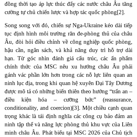
đồng thời tạo áp lực thúc đẩy các nước châu Âu tăng
cường tự chủ chiến lược và hợp tác quốc phòng
[2]
.
Song song với đó, chiến sự Nga-Ukraine kéo dài tiếp
tục định hình môi trường răn đe-phòng thủ của châu
Âu, đòi hỏi điều chỉnh về công nghiệp quốc phòng,
hậu cần, ngân sách, và khả năng duy trì hỗ trợ dài
hạn. Từ góc nhìn đánh giá cấu trúc, các ấn phẩm
chính thức của MSC nêu xu hướng châu Âu phải
gánh vác phần lớn hơn trong các nỗ lực liên quan an
ninh lục địa, trong khi quan hệ xuyên Đại Tây Dương
được mô tả có những biến thiên theo hướng “trấn an –
điều kiện hóa – cưỡng bức” (reassurance,
conditionality, and coercion)
[3]
. Một chiều cạnh quan
trọng khác là tái định nghĩa các công cụ bảo đảm an
ninh tập thể và năng lực phòng thủ khu vực của Liên
minh châu Âu. Phát biểu tại MSC 2026 của Chủ tịch