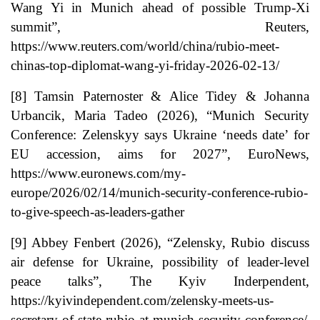
Wang Yi in Munich ahead of possible Trump-Xi
summit”, Reuters,
https://www.reuters.com/world/china/rubio-meet-
chinas-top-diplomat-wang-yi-friday-2026-02-13/
[8]
Tamsin Paternoster & Alice Tidey & Johanna
Urbancik, Maria Tadeo (2026), “Munich Security
Conference: Zelenskyy says Ukraine ‘needs date’ for
EU accession, aims for 2027”, EuroNews,
https://www.euronews.com/my-
europe/2026/02/14/munich-security-conference-rubio-
to-give-speech-as-leaders-gather
[9]
Abbey Fenbert (2026), “Zelensky, Rubio discuss
air defense for Ukraine, possibility of leader-level
peace talks”, The Kyiv Inderpendent,
https://kyivindependent.com/zelensky-meets-us-
secretary-of-state-rubio-at-munich-security-conference/