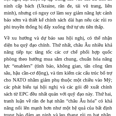
ninh cấp bách (Ukraine, răn đe, tái vũ trang, liên
minh), nhưng có nguy cơ làm suy giảm năng lực cảnh
báo sớm và thiết kế chính sách dài hạn nếu các rủi ro
phi truyền thống bị đẩy xuống thứ tự ưu tiên thấp.
Về xu hướng và dự báo sau hội nghị, có thể nhận
diện ba quỹ đạo chính. Thứ nhất, châu Âu nhiều khả
năng tiếp tục tăng tốc các cơ chế phối hợp quốc
phòng theo hướng mua sắm chung, chuẩn hóa năng
lực “enablers” (tình báo, không gian, tấn công tầm
sâu, hậu cần-cơ động), và tìm kiếm các cấu trúc bổ trợ
cho NATO nhằm giảm phụ thuộc một chiều vào Mỹ;
các phát biểu tại hội nghị và các gói đề xuất chính
sách từ EPC đều nhất quán với quỹ đạo này. Thứ hai,
tranh luận về răn đe hạt nhân “châu Âu hóa” có khả
năng nổi lên mạnh hơn như một hệ quả của bất định
trong bảo đảm an ninh và leo thang rủi ro hạt nhân.