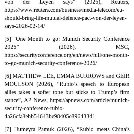
von der Leyen says” (2026), Reuters,
https://www.reuters.com/business/media-telecom/eu-
should-bring-life-mutual-defence-pact-von-der-leyen-
says-2026-02-14/
[5]
“One Month to go: Munich Security Conference
2026” (2026), MSC,
https://securityconference.org/en/news/full/one-month-
to-go-munich-security-conference-2026/
[6]
MATTHEW LEE, EMMA BURROWS and GEIR
MOULSON (2026), “Rubio’s speech to European
allies takes a softer tone but sticks to Trump’s firm
stance”, AP News,
https://apnews.com/article/munich-
security-conference-rubio-
4a26cfa8ebb54643be98405e896433d1
[7]
Humeyra Pamuk (2026), “Rubio meets China’s