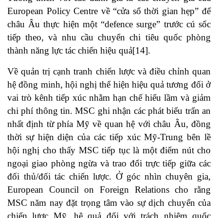
European Policy Centre về “cửa sổ thời gian hẹp” để
châu Âu thực hiện một “defence surge” trước cú sốc
tiếp theo, và nhu cầu chuyển chi tiêu quốc phòng
thành năng lực tác chiến hiệu quả
[14]
.
Về quản trị cạnh tranh chiến lược và điều chỉnh quan
hệ đồng minh, hội nghị thể hiện hiệu quả tương đối ở
vai trò kênh tiếp xúc nhằm hạn chế hiểu lầm và giảm
chi phí thông tin. MSC ghi nhận các phát biểu trấn an
nhất định từ phía Mỹ về quan hệ với châu Âu, đồng
thời sự hiện diện của các tiếp xúc Mỹ-Trung bên lề
hội nghị cho thấy MSC tiếp tục là một điểm nút cho
ngoại giao phòng ngừa và trao đổi trực tiếp giữa các
đối thủ/đối tác chiến lược. Ở góc nhìn chuyên gia,
European Council on Foreign Relations cho rằng
MSC năm nay đặt trọng tâm vào sự dịch chuyển của
chiến lược Mỹ, hệ quả đối với trách nhiệm quốc