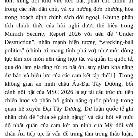
lớn, xung đột khu vực kéo dài, phân cực chính trị
trong các nền dân chủ, và xu hướng đơn phương hóa
trong hoạch định chính sách đối ngoại. Khung phân
tích chính thức của hội nghị được thể hiện trong
Munich Security Report 2026 với tiêu đề “Under
Destruction”, nhấn mạnh hiện tượng “wrecking-ball
politics” (chính trị mang tính phá vỡ) như một động
lực làm xói mòn nền tảng hợp tác và quản trị quốc tế,
qua đó làm gia tăng rủi ro bất ổn, suy giảm khả năng
dự báo và hiệu lực của các cam kết tập thể
[1]
. Trong
không gian an ninh châu Âu-Đại Tây Dương, bối
cảnh nổi bật của MSC 2026 là sự tái cấu trúc ưu tiên
chiến lược và phân bổ gánh nặng quốc phòng trong
quan hệ xuyên Đại Tây Dương. Dư luận quốc tế ghi
nhận chủ đề “chia sẻ gánh nặng” và câu hỏi về mức
độ nhất quán của cam kết an ninh của Mỹ đối với
châu Âu tiếp tục là vấn đề trung tâm trong thảo luận,