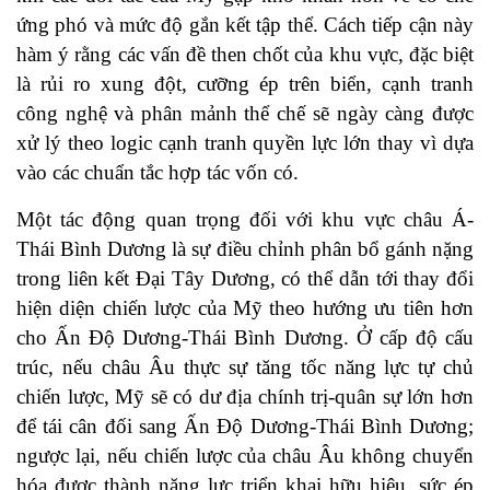
ứng phó và mức độ gắn kết tập thể. Cách tiếp cận này
hàm ý rằng các vấn đề then chốt của khu vực, đặc biệt
là rủi ro xung đột, cưỡng ép trên biển, cạnh tranh
công nghệ và phân mảnh thể chế sẽ ngày càng được
xử lý theo logic cạnh tranh quyền lực lớn thay vì dựa
vào các chuẩn tắc hợp tác vốn có.
Một tác động quan trọng đối với khu vực châu Á-
Thái Bình Dương là sự điều chỉnh phân bổ gánh nặng
trong liên kết Đại Tây Dương, có thể dẫn tới thay đổi
hiện diện chiến lược của Mỹ theo hướng ưu tiên hơn
cho Ấn Độ Dương-Thái Bình Dương. Ở cấp độ cấu
trúc, nếu châu Âu thực sự tăng tốc năng lực tự chủ
chiến lược, Mỹ sẽ có dư địa chính trị-quân sự lớn hơn
để tái cân đối sang Ấn Độ Dương-Thái Bình Dương;
ngược lại, nếu chiến lược của châu Âu không chuyển
hóa được thành năng lực triển khai hữu hiệu, sức ép