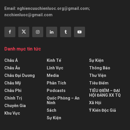
Email:
nghiencuuchienluoc.org@gmail.com
;
ncchienluoc@gmail.com
Danh mục tin tức
Châu Á
Kinh Tế
Sự Kiện
Châu Âu
Lĩnh Vực
Thông Báo
Châu Đại Dương
Media
Thư Viện
Châu Mỹ
Phân Tích
Tiêu Điểm
Châu Phi
Podcasts
TIÊU ĐIỂM – ĐẠI
HỘI ĐẢNG XX TQ
Chính Trị
Quốc Phòng – An
Ninh
Xã Hội
Chuyên Gia
Sách
Ý Kiến Độc Giả
Khu Vực
Sự Kiện