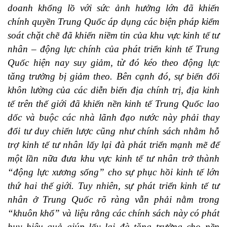
doanh khổng lồ với sức ảnh hưởng lớn đã khiến
chính quyền Trung Quốc áp dụng các biện pháp kiểm
soát chặt chẽ đã khiến niềm tin của khu vực kinh tế tư
nhân – động lực chính của phát triển kinh tế Trung
Quốc hiện nay suy giảm, từ đó kéo theo động lực
tăng trưởng bị giảm theo. Bên cạnh đó, sự biến đổi
khôn lường của các diễn biến địa chính trị, địa kinh
tế trên thế giới đã khiến nền kinh tế Trung Quốc lao
dốc và buộc các nhà lãnh đạo nước này phải thay
đổi tư duy chiến lược cũng như chính sách nhằm hỗ
trợ kinh tế tư nhân lấy lại đà phát triển mạnh mẽ để
một lần nữa đưa khu vực kinh tế tư nhân trở thành
“động lực xương sống” cho sự phục hồi kinh tế lớn
thứ hai thế giới. Tuy nhiên, sự phát triển kinh tế tư
nhân ở Trung Quốc rõ ràng vẫn phải nằm trong
“khuôn khổ” và liệu rằng các chính sách này có phát
huy hiệu quả giúp lấy lại đà tăng trưởng cho nền