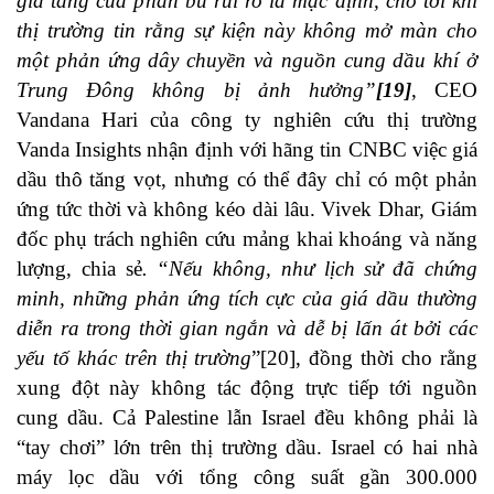
gia tăng của phần bù rủi ro là mặc định, cho tới khi
thị trường tin rằng sự kiện này không mở màn cho
một phản ứng dây chuyền và nguồn cung dầu khí ở
Trung Đông không bị ảnh hưởng”
[19]
, CEO
Vandana Hari của công ty nghiên cứu thị trường
Vanda Insights nhận định với hãng tin CNBC việc giá
dầu thô tăng vọt, nhưng có thể đây chỉ có một phản
ứng tức thời và không kéo dài lâu. Vivek Dhar, Giám
đốc phụ trách nghiên cứu mảng khai khoáng và năng
lượng, chia sẻ
. “Nếu không, như lịch sử đã chứng
minh, những phản ứng tích cực của giá dầu thường
diễn ra trong thời gian ngắn và dễ bị lấn át bởi các
yếu tố khác trên thị trường
”
[20]
, đồng thời cho rằng
xung đột này không tác động trực tiếp tới nguồn
cung dầu. Cả Palestine lẫn Israel đều không phải là
“tay chơi” lớn trên thị trường dầu. Israel có hai nhà
máy lọc dầu với tổng công suất gần 300.000