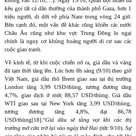
không vào 12/10,…). Ngày 13/10, Quân đội Israel đã
kêu gọi tất cả dân thường của thành phố Gaza, hơn 1
triệu người, di dời về phía Nam trong vòng 24 giờ.
Bên cạnh đó, một vấn đề khác cũng khiến các nước
Châu Âu cũng như khu vực Trung Đông lo ngại
chính là nguy cơ khủng hoảng người di cư sau các
cuộc giao tranh.
Về kinh tế, từ khi cuộc chiến nổ ra, giá dầu và vàng
đã tạm thời tăng lên. Lúc hơn 8h sáng (9/10) theo giờ
Việt Nam, giá dầu thô Brent giao sau tại thị trường
London tăng 3,99 USD/thùng, tương đương tăng
4,7%, giao dịch ở mức 88,57 USD/thùng. Giá dầu
WTI giao sau tại New York tăng 3,99 USD/thùng,
tương đương tăng 4,8%, đạt 86,78
USD/thùng
[18]
.“
Giá dầu sẽ tăng vọt khi các thị
trường mở cửa trở lại vào ngày thứ Hai
(tức 9/10)
. Sự