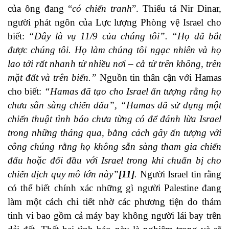
của ông đang “
có chiến tranh
”. Thiếu tá Nir Dinar,
người phát ngôn của Lực lượng Phòng vệ Israel cho
biết:
“Đây là vụ 11/9 của chúng tôi”. “Họ đã bắt
được chúng tôi. Họ làm chúng tôi ngạc nhiên và họ
lao tới rất nhanh từ nhiều nơi – cả từ trên không, trên
mặt đất và trên biển.”
Nguồn tin thân cận với Hamas
cho biết:
“Hamas đã tạo cho Israel ấn tượng rằng họ
chưa sẵn sàng chiến đấu”, “Hamas đã sử dụng một
chiến thuật tình báo chưa từng có để đánh lừa Israel
trong những tháng qua, bằng cách gây ấn tượng với
công chúng rằng họ không sẵn sàng tham gia chiến
đấu hoặc đối đầu với Israel trong khi chuẩn bị cho
chiến dịch quy mô lớn này”
[11]
.
Người Israel tin rằng
có thể biết chính xác những gì người Palestine đang
làm một cách chi tiết nhờ các phương tiện do thám
tinh vi bao gồm cả máy bay không người lái bay trên