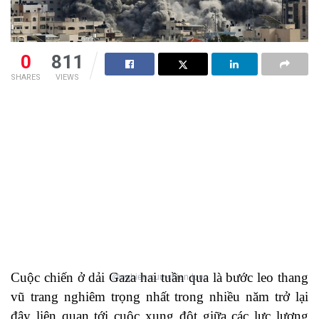
0
811
SHARES
VIEWS
Cuộc chiến ở dải Gaza hai tuần qua là bước leo thang
@nghien-cuu-chien-luoc
vũ trang nghiêm trọng nhất trong nhiều năm trở lại
đây liên quan tới cuộc xung đột giữa các lực lượng