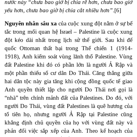
nước này “chưa bao giờ bị chia rẽ hơn, chưa bao giờ
yếu hơn, chưa bao giờ bị chia cắt nhiều hơn”
.
[6]
Nguyên nhân sâu xa
của cuộc xung đột nằm ở sự bế
tắc trong mối quan hệ Israel – Palestine là cuộc xung
đột kéo dài nhất trong lịch sử thế giới. Sau khi đế
quốc Ottoman thất bại trong Thế chiến 1 (1914-
1918), Anh kiểm soát vùng lãnh thổ Palestine. Vùng
đất Palestine khi đó có phần lớn là người Ả Rập và
một phần thiểu số cư dân Do Thái. Căng thẳng giữa
hai dân tộc này gia tăng khi cộng đồng quốc tế giao
Anh quyền thiết lập cho người Do Thái nơi gọi là
“nhà” trên chính mảnh đất của Palestines. Do đó, với
người Do Thái, vùng đất Palestines là quê hương của
tổ tiên họ, nhưng người Ả Rập tại Palestine cũng
khẳng định chủ quyền của họ với vùng đất này và
phản đối việc sắp xếp của Anh. Theo kế hoạch của