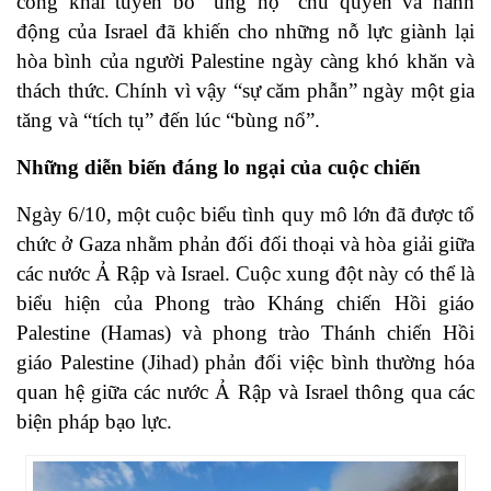
công khai tuyên bố “ủng hộ” chủ quyền và hành
động của Israel đã khiến cho những nỗ lực giành lại
hòa bình của người Palestine ngày càng khó khăn và
thách thức. Chính vì vậy “sự căm phẫn” ngày một gia
tăng và “tích tụ” đến lúc “bùng nổ”.
Những diễn biến đáng lo ngại của cuộc chiến
Ngày 6/10, một cuộc biểu tình quy mô lớn đã được tổ
chức ở Gaza nhằm phản đối đối thoại và hòa giải giữa
các nước Ả Rập và Israel. Cuộc xung đột này có thể là
biểu hiện của Phong trào Kháng chiến Hồi giáo
Palestine (Hamas) và phong trào Thánh chiến Hồi
giáo Palestine (Jihad) phản đối việc bình thường hóa
quan hệ giữa các nước Ả Rập và Israel thông qua các
biện pháp bạo lực.