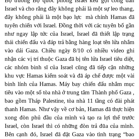
Bộ trưởng Bộ quốc phòng Israel kêu gọi công dân
Israel và cho rằng đây không phải là một sự leo thang,
đây không phải là một bạo lực mà chính Hamas đã
tuyên chiến với Israel
.
Đồng thời với các tuyên bố gần
như ngay lập tức của Israel, Israel đã thiết lập trạng
thái chiến đấu và đáp trả bằng hàng loạt tên lửa nhắm
vào dải Gaza. Chiều ngày 8/10 có nhiều video ghi
nhận các vị trí thuộc Gaza đã bị tên lửa Israel tiêu diệt,
các nhóm binh sĩ của Israel cũng đã tiếp cận những
khu vực Hamas kiểm soát và đã áp chế được một vài
binh lính của Hamas. Máy bay chiến đấu nhắm mục
tiêu vào một số tòa nhà ở trung tâm Thành phố
Gaza
,
bao gồm Tháp Palestine, tòa nhà 11 tầng có đài phát
thanh Hamas. Như vậy về cơ bản, Hamas đã thực hiện
xong đòn phủ đầu của mình và tạo ra lợi thế trước
Israel, còn Israel thì có những đòn trả đũa của mình.
Bên cạnh đó, Israel đã đặt Gaza vào tình trạng “bao