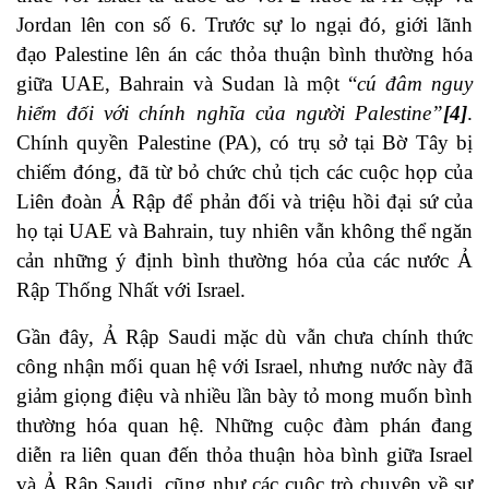
Jordan lên con số 6. Trước sự lo ngại đó, giới lãnh
đạo Palestine lên án các thỏa thuận bình thường hóa
giữa UAE, Bahrain và Sudan là một “
cú đâm nguy
hiểm đối với chính nghĩa của người Palestine”
[4]
.
Chính quyền Palestine (PA), có trụ sở tại Bờ Tây bị
chiếm đóng, đã từ bỏ chức chủ tịch các cuộc họp của
Liên đoàn Ả Rập để phản đối và triệu hồi đại sứ của
họ tại UAE và Bahrain, tuy nhiên vẫn không thể ngăn
cản những ý định bình thường hóa của các nước Ả
Rập Thống Nhất với Israel.
Gần đây, Ả Rập Saudi mặc dù vẫn chưa chính thức
công nhận mối quan hệ với Israel, nhưng nước này đã
giảm giọng điệu và nhiều lần bày tỏ mong muốn bình
thường hóa quan hệ. Những cuộc đàm phán đang
diễn ra liên quan đến thỏa thuận hòa bình giữa Israel
và Ả Rập Saudi, cũng như các cuộc trò chuyện về sự