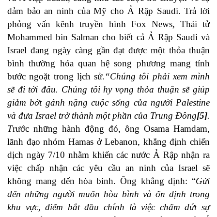
đảm bảo an ninh của Mỹ cho Ả Rập Saudi. Trả lời
phỏng vấn kênh truyền hình Fox News, Thái tử
Mohammed bin Salman cho biết cả Ả Rập Saudi và
Israel đang ngày càng gần đạt được một thỏa thuận
bình thường hóa quan hệ song phương mang tính
bước ngoặt trong lịch sử.
“Chúng tôi phải xem mình
sẽ đi tới đâu. Chúng tôi hy vọng thỏa thuận sẽ giúp
giảm bớt gánh nặng cuộc sống của người Palestine
và đưa Israel trở thành một phần của Trung Đông
[5]
.
T
rước những hành động đó, ông Osama Hamdam,
lãnh đạo nhóm Hamas ở Lebanon, khẳng định chiến
dịch ngày 7/10 nhằm khiến các nước Ả Rập nhận ra
việc chấp nhận các yêu cầu an ninh của Israel sẽ
không mang đến hòa bình. Ông khẳng định: “
Gửi
đến những người muốn hòa bình và ổn định trong
khu vực, điểm bắt đầu chính là việc chấm dứt sự