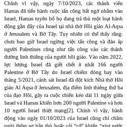
Chính vì vậy, ngày 7/10/2023, các thành viên
Hamas
đã tiến hành cuộc tấn công bất ngờ nhằm vào
Israel,
Hamas tuyên bố họ đang trả thù một loạt hành
động gần đây của Israel tại nhà thờ Hồi giáo Al-Aqsa
ở Jerusalem và Bờ Tây. Tuy nhiên có thể thấy rằng:
chưa bao giờ Israel ngừng việc tấn công và đàn áp
người Palestines cũng như tấn công vào các thánh
đường linh thiêng của người hồi giáo. Vào năm 2022,
lực lượng Israel đã giết chết ít nhất 166 người
Palestine ở Bờ Tây do Israel chiếm đóng hay vào
tháng 5/2021, cảnh sát Israel đã đột kích Nhà thờ Hồi
giáo Al Aqsa ở Jerusalem, địa điểm linh thiêng thứ ba
của đạo Hồi, gây ra
cuộc chiến kéo dài 11 ngày giữa
Israel và Hamas
khiến hơn 200 người Palestine và hơn
10 người Israel thiệt mạng
[2]
. Chính vì vậy, hành
động vào ngày 01/10/2023 của Israel cũng chỉ châm
ngòi thêm sự hận thù hoặc cái “cớ” khiến “giọt nước