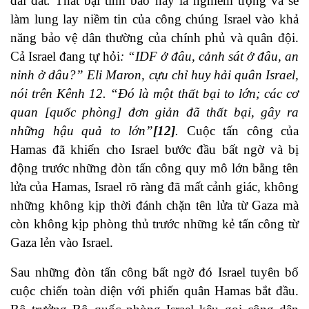
dải đất
.
Thất bại tình báo này là nghiêm trọng và sẽ
làm lung lay niềm tin của công chúng Israel vào khả
năng bảo vệ dân thường của chính phủ và quân đội.
Cả Israel đang tự hỏi
: “IDF ở đâu, cảnh sát ở đâu, an
ninh ở đâu?” Eli Maron, cựu chỉ huy hải quân Israel,
nói trên Kênh 12. “Đó là một thất bại to lớn; các cơ
quan [quốc phòng] đơn giản đã thất bại, gây ra
những hậu quả to lớn”
[12]
.
Cuộc tấn công của
Hamas đã khiến cho Israel bước đầu bất ngờ và bị
động trước những đòn tấn công quy mô lớn bằng tên
lửa của Hamas, Israel rõ ràng đã mất cảnh giác, không
những không kịp thời đánh chặn tên lửa từ Gaza mà
còn không kịp phòng thủ trước những kẻ tấn công từ
Gaza lẻn vào Israel.
Sau những đòn tấn công bất ngờ đó Israel tuyên bố
cuộc chiến toàn diện với phiến quân Hamas bắt đầu.