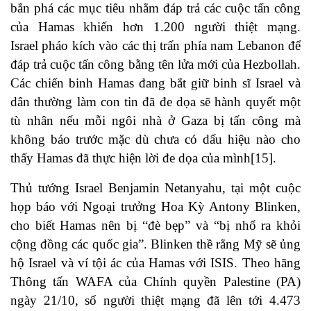
bắn phá các mục tiêu nhằm đáp trả các cuộc tấn công
của Hamas khiến hơn 1.200 người thiệt mạng.
Israel
pháo kích vào các thị trấn phía nam Lebanon
để
đáp trả cuộc tấn công bằng tên lửa mới của Hezbollah.
Các chiến binh Hamas đang bắt giữ binh sĩ Israel và
dân thường làm con tin đã
đe dọa sẽ hành quyết một
tù nhân
nếu mỗi ngôi nhà ở Gaza bị tấn công mà
không báo trước mặc dù chưa có dấu hiệu nào cho
thấy Hamas đã thực hiện lời đe dọa của mình
[15]
.
Thủ tướng Israel Benjamin Netanyahu, tại một cuộc
họp báo với Ngoại trưởng Hoa Kỳ Antony Blinken,
cho biết Hamas nên bị
“đè bẹp” và “bị nhổ ra khỏi
cộng đồng các quốc gia”.
Blinken thề rằng Mỹ sẽ ủng
hộ Israel và ví tội ác của Hamas với ISIS. Theo hãng
Thông tấn WAFA của Chính quyền Palestine (PA)
ngày 21/10, số người thiệt mạng đã lên tới 4.473