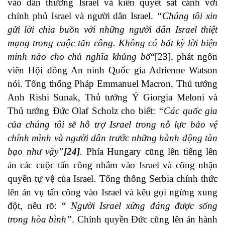
vào dân thường Israel và kiên quyết sát cánh với
chính phủ Israel và người dân Israel.
“Chúng tôi xin
gửi lời chia buồn với những người dân Israel thiệt
mạng trong cuộc tấn công. Không có bất kỳ lời biện
minh nào cho chủ nghĩa khủng bố
“
[23]
, phát ngôn
viên Hội đồng An ninh Quốc gia Adrienne Watson
nói. Tổng thống Pháp Emmanuel Macron, Thủ tướng
Anh Rishi Sunak, Thủ tướng Ý Giorgia Meloni và
Thủ tướng Đức Olaf Scholz cho biết:
“Các quốc gia
của chúng tôi sẽ hỗ trợ Israel trong nỗ lực bảo vệ
chính mình và người dân trước những hành động tàn
bạo như vậy”
[24]
.
Phía Hungary cũng lên tiếng lên
án các cuộc tấn công nhắm vào Israel và công nhận
quyền tự vệ của Israel. Tổng thống Serbia chính thức
lên án vụ tấn công vào Israel và kêu gọi ngừng xung
đột, nêu rõ: “
Người Israel xứng đáng được sống
trong hòa bình”
. Chính quyền Đức cũng lên án hành