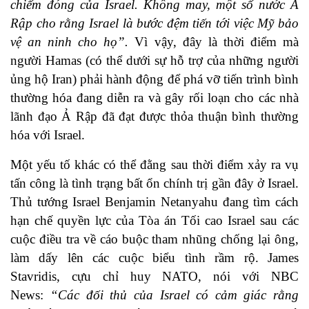
chiếm đóng của Israel. Không may, một số nước Ả
Rập cho rằng Israel là bước đệm tiến tới việc Mỹ bảo
vệ an ninh cho họ”.
Vì vậy, đây là thời điểm mà
người Hamas (có thể dưới sự hỗ trợ của những người
ủng hộ Iran) phải hành động để phá vỡ tiến trình bình
thường hóa đang diễn ra và gây rối loạn cho các nhà
lãnh đạo Ả Rập đã đạt được thỏa thuận bình thường
hóa với Israel.
Một yếu tố khác có thể đằng sau thời điểm xảy ra vụ
tấn công là tình trạng bất ổn chính trị gần đây ở Israel.
Thủ tướng Israel Benjamin Netanyahu đang tìm cách
hạn chế quyền lực của Tòa án Tối cao Israel sau các
cuộc điều tra về cáo buộc tham nhũng chống lại ông,
làm dấy lên các cuộc biểu tình rầm rộ.
James
Stavridis, cựu chỉ huy NATO, nói với NBC
News:
“Các đối thủ của Israel có cảm giác rằng