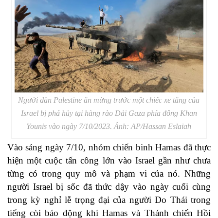
Người dân Palestine ăn mừng trước một chiếc xe tăng của
Israel bị phá hủy tại hàng rào Dải Gaza phía đông Khan
Younis vào ngày 7/10/2023. Ảnh: AP/Hassan Eslaiah
Vào sáng ngày 7/10, nhóm chiến binh Hamas đã thực
hiện một cuộc tấn công lớn vào Israel gần như chưa
từng có trong quy mô và phạm vi của nó. Những
người Israel bị sốc đã thức dậy vào ngày cuối cùng
trong kỳ nghỉ lễ trọng đại của người Do Thái trong
tiếng còi báo động khi Hamas và Thánh chiến Hồi