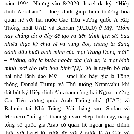
năm 1994. Nhưng vào 8/2020, Israel đã ký: “Hiệp
định Abraham” – hiệp định giúp bình thường hóa
quan hệ với hai nước Các Tiểu vương quốc Ả Rập
Thống nhất UAE và Bahrain (9/2020) ở Mỹ. “
Hôm
nay chúng tôi ở đây để tạo ra tiến trình lịch sử. Sau
nhiều thập kỷ chia rẽ và xung đột, chúng ta đang
đánh dấu buổi bình minh của một Trung Đông mới”
– “Vâng, đây là bước ngoặt của lịch sử, là một bình
minh mới cho nền hòa bình”
[3]
. Đó là tuyên bố của
hai nhà lãnh đạo Mỹ – Israel lúc bấy giờ là Tổng
thống Donald Trump và Thủ tướng Netanyahu khi
đặt bút ký Hiệp định Abraham cùng hai Ngoại trưởng
Các Tiểu vương quốc Arab Thống nhất (UAE) và
Bahrain tại Nhà Trắng. Vài tháng sau, Sudan và
Morocco “nối gót” tham gia vào Hiệp định này, nâng
tổng số quốc gia Arab có quan hệ ngoại giao chính
thức với Israel từ trước đó với 2 nước là Ai Cập và