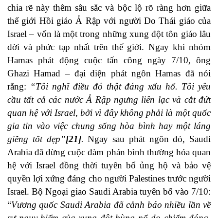
chia rẽ này thêm sâu sắc và bộc lộ rõ ràng hơn giữa
thế giới Hồi giáo Ả Rập với người Do Thái giáo của
Israel – vốn là một trong những xung đột tôn giáo lâu
đời và phức tạp nhất trên thế giới. Ngay khi nhóm
Hamas phát động cuộc tấn công ngày 7/10, ông
Ghazi Hamad – đại diện phát ngôn Hamas đã nói
rằng:
“Tôi nghĩ điều đó thật đáng xấu hổ. Tôi yêu
cầu tất cả các nước Ả Rập ngưng liên lạc và cắt đứt
quan hệ với Israel, bởi vì đây không phải là một quốc
gia tin vào việc chung sống hòa bình hay một láng
giềng tốt đẹp”
[21]
.
Ngay sau phát ngôn đó, Saudi
Arabia đã dừng cuộc đàm phán bình thường hóa quan
hệ với Israel đồng thời tuyên bố ủng hộ và bảo vệ
quyền lợi xứng đáng cho người Palestines trước người
Israel. Bộ Ngoại giao Saudi Arabia tuyên bố vào 7/10:
“
Vương quốc Saudi Arabia đã cảnh báo nhiều lần về
sự nguy hiểm của xung đột bùng nổ do chiếm đóng,