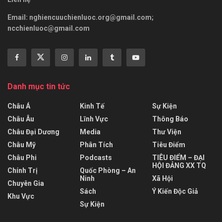
Email:
nghiencuuchienluoc.org@gmail.com
;
ncchienluoc@gmail.com
Danh mục tin tức
Châu Á
Kinh Tế
Sự Kiện
Châu Âu
Lĩnh Vực
Thông Báo
Châu Đại Dương
Media
Thư Viện
Châu Mỹ
Phân Tích
Tiêu Điểm
Châu Phi
Podcasts
TIÊU ĐIỂM – ĐẠI
HỘI ĐẢNG XX TQ
Chính Trị
Quốc Phòng – An
Ninh
Xã Hội
Chuyên Gia
Sách
Ý Kiến Độc Giả
Khu Vực
Sự Kiện