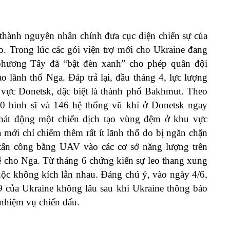
ở thành nguyên nhân chính đưa cục diện chiến sự của
hao. Trong lúc các gói viện trợ mới cho Ukraine đang
phương Tây đã “bật đèn xanh” cho phép quân đội
 lãnh thổ Nga. Đáp trả lại, đầu tháng 4, lực lượng
vực Donetsk, đặc biệt là thành phố Bakhmut. Theo
00 binh sĩ và 146 hệ thống vũ khí ở Donetsk ngay
phát động một chiến dịch tạo vùng đệm ở khu vực
 mới chỉ chiếm thêm rất ít lãnh thổ do bị ngăn chặn
g tấn công bằng UAV vào các cơ sở năng lượng trên
tế cho Nga. Từ tháng 6 chứng kiến sự leo thang xung
uộc không kích lẫn nhau. Đáng chú ý, vào ngày 4/6,
 của Ukraine không lâu sau khi Ukraine thông báo
 nhiệm vụ chiến đấu.