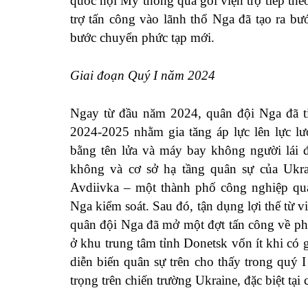
quốc hội Mỹ thông qua gói viện trợ tiếp the
trợ tấn công vào lãnh thổ Nga đã tạo ra b
bước chuyển phức tạp mới.
Giai đoạn Quý I năm 2024
Ngay từ đầu năm 2024, quân đội Nga đã t
2024-2025 nhằm gia tăng áp lực lên lực lư
bằng tên lửa và máy bay không người lái 
không và cơ sở hạ tầng quân sự của Ukra
Avdiivka – một thành phố công nghiệp qua
Nga kiểm soát. Sau đó, tận dụng lợi thế từ 
quân đội Nga đã mở một đợt tấn công về ph
ở khu trung tâm tỉnh Donetsk vốn ít khi có 
diễn biến quân sự trên cho thấy trong quý
trọng trên chiến trường Ukraine, đặc biệt tạ