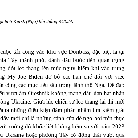
tại tỉnh Kursk (Nga) hồi tháng 8/2024.
uộc tấn công vào khu vực Donbass, đặc biệt là tại
hía Tây thành phố, đánh dấu bước tiến quan trọng
ng đột leo thang lên mức nguy hiểm khi vào trung
ng Mỹ Joe Biden dỡ bỏ các hạn chế đối với việc
ấn công các mục tiêu sâu trong lãnh thổ Nga. Để đáp
 siêu vượt âm Oreshnik không mang đầu đạn hạt nhân
ng Ukraine. Giữa lúc chiến sự leo thang lại thì mới
a ra những điều kiện đàm phán nhằm tìm kiếm giải
 đây mới chỉ là những cánh cửa để ngỏ bởi trên thực
n với cường độ khốc liệt không kém so với năm 2023
ếu Ukraine hoặc phương Tây có động thái vượt qua