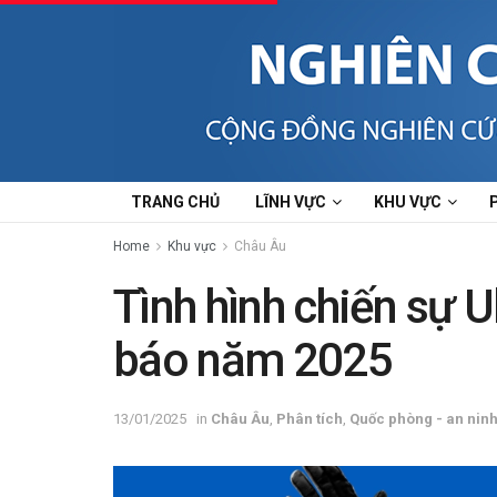
TRANG CHỦ
LĨNH VỰC
KHU VỰC
Home
Khu vực
Châu Âu
Tình hình chiến sự 
báo năm 2025
13/01/2025
in
Châu Âu
,
Phân tích
,
Quốc phòng - an nin