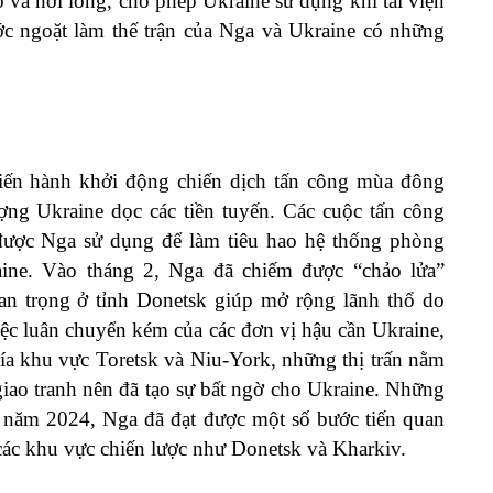
o và nới lỏng, cho phép Ukraine sử dụng khí tài viện
ước ngoặt làm thế trận của Nga và Ukraine có những
iến hành khởi động chiến dịch tấn công mùa đông
ợng Ukraine dọc các tiền tuyến. Các cuộc tấn công
được Nga sử dụng để làm tiêu hao hệ thống phòng
ine. Vào tháng 2, Nga đã chiếm được “chảo lửa”
n trọng ở tỉnh Donetsk giúp mở rộng lãnh thổ do
việc luân chuyển kém của các đơn vị hậu cần Ukraine,
ía khu vực Toretsk và Niu-York, những thị trấn nằm
giao tranh nên đã tạo sự bất ngờ cho Ukraine. Những
 I năm 2024, Nga đã đạt được một số bước tiến quan
i các khu vực chiến lược như Donetsk và Kharkiv.