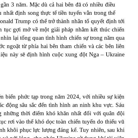
 gần 3 năm. Mặc dù cả hai bên đã có nhiều điều
 nhất định song thực tế tiền tuyến vẫn trong thế
 Donald Trump có thể trở thành nhân tố quyết định tới
ên tục gợi mở về một giải pháp nhằm kết thúc chiến
g nhìn lại tổng quan tình hình chiến sự trong năm qua
c ngoặt từ phía hai bên tham chiến và các bên liên
 hiệu này sẽ định hình cuộc xung đột Nga – Ukraine
ễn biến phức tạp trong năm 2024, với nhiều sự kiện
tác động sâu sắc đến tình hình an ninh khu vực. Sáu
g những thời điểm khó khăn nhất đối với quân đội
 tục rơi vào thế khó dọc toàn chiến tuyến do thiếu vũ
ình khôi phục lực lượng đáng kể. Tuy nhiên, sau khi