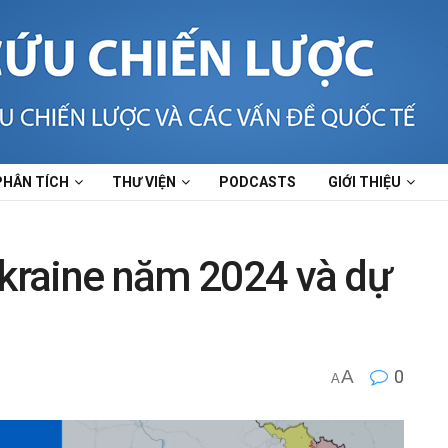
PHÂN TÍCH
THƯ VIỆN
PODCASTS
GIỚI THIỆU
Ukraine năm 2024 và dự
A
0
h
A