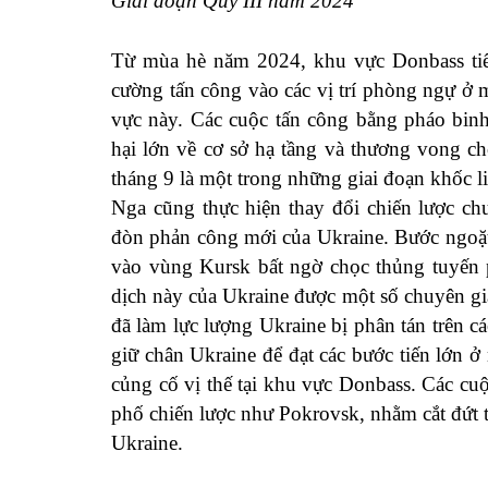
Giai đoạn Quý III năm 2024
Từ mùa hè năm 2024, khu vực Donbass tiếp 
cường tấn công vào các vị trí phòng ngự ở
vực này. Các cuộc tấn công bằng pháo binh 
hại lớn về cơ sở hạ tầng và thương vong ch
tháng 9 là một trong những giai đoạn khốc liệ
Nga cũng thực hiện thay đổi chiến lược chu
đòn phản công mới của Ukraine. Bước ngoặt 
vào vùng Kursk bất ngờ chọc thủng tuyến 
dịch này của Ukraine được một số chuyên gi
đã làm lực lượng Ukraine bị phân tán trên c
giữ chân Ukraine để đạt các bước tiến lớn ở
củng cố vị thế tại khu vực Donbass. Các cu
phố chiến lược như Pokrovsk, nhằm cắt đứt 
Ukraine.