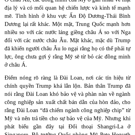
địa lý và có mối quan hệ chiến lược và kinh tế mạnh
mẽ. Tình hình ở khu vực Ấn Độ Dương-Thái Bình
Dương lại rất khác. Một mặt, Trung Quốc mạnh hơn
nhiều so với các nước láng giềng châu Á so với Nga
đối với các nước châu Âu. Mặt khác, mặc dù Trump
đã khiến người châu Âu lo ngại rằng họ có thể phải tự
lực, ông chưa gợi ý rằng Mỹ sẽ từ bỏ các đồng minh
ở châu Á.
Điểm nóng rõ ràng là Đài Loan, nơi các tín hiệu từ
chính quyền Trump khá lẫn lộn. Bản thân Trump đã
nói rằng Đài Loan khó bảo vệ và phàn nàn về ngành
công nghiệp sản xuất chất bán dẫn của hòn đảo, cho
rằng Đài Loan “đã chiếm ngành công nghiệp chip” từ
Mỹ và nên trả tiền cho sự bảo vệ của Mỹ. Nhưng khi
phát biểu gần đây tại Đối thoại Shangri-La ở
Singapore, Bộ trưởng Quốc phòng Mỹ Pete Hegseth