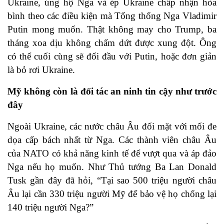
Ukraine, ủng hộ Nga và ép Ukraine chấp nhận hòa
bình theo các điều kiện mà Tổng thống Nga Vladimir
Putin mong muốn. Thật không may cho Trump, ba
tháng xoa dịu không chấm dứt được xung đột. Ông
có thể cuối cùng sẽ đối đầu với Putin, hoặc đơn giản
là bỏ rơi Ukraine.
Mỹ không còn là đối tác an ninh tin cậy như trước
đây
Ngoài Ukraine, các nước châu Âu đối mặt với mối đe
dọa cấp bách nhất từ Nga. Các thành viên châu Âu
của NATO có khả năng kinh tế để vượt qua và áp đảo
Nga nếu họ muốn. Như Thủ tướng Ba Lan Donald
Tusk gần đây đã hỏi, “Tại sao 500 triệu người châu
Âu lại cần 330 triệu người Mỹ để bảo vệ họ chống lại
140 triệu người Nga?”