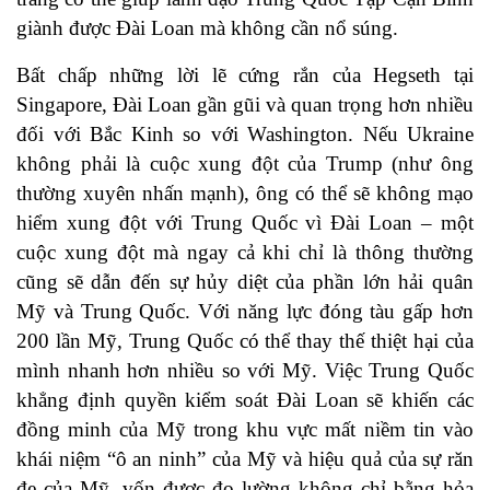
giành được Đài Loan mà không cần nổ súng.
Bất chấp những lời lẽ cứng rắn của Hegseth tại
Singapore, Đài Loan gần gũi và quan trọng hơn nhiều
đối với Bắc Kinh so với Washington. Nếu Ukraine
không phải là cuộc xung đột của Trump (như ông
thường xuyên nhấn mạnh), ông có thể sẽ không mạo
hiểm xung đột với Trung Quốc vì Đài Loan – một
cuộc xung đột mà ngay cả khi chỉ là thông thường
cũng sẽ dẫn đến sự hủy diệt của phần lớn hải quân
Mỹ và Trung Quốc. Với năng lực đóng tàu gấp hơn
200 lần Mỹ, Trung Quốc có thể thay thế thiệt hại của
mình nhanh hơn nhiều so với Mỹ. Việc Trung Quốc
khẳng định quyền kiểm soát Đài Loan sẽ khiến các
đồng minh của Mỹ trong khu vực mất niềm tin vào
khái niệm “ô an ninh” của Mỹ và hiệu quả của sự răn
đe của Mỹ, vốn được đo lường không chỉ bằng hỏa