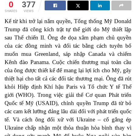
0
377
SHARES
VIEWS
Kể từ khi trở lại nắm quyền, Tổng thống Mỹ Donald
Trump đã công kích trật tự thế giới do Mỹ thiết lập
sau Thế chiến II. Ông đe dọa xâm phạm chủ quyền
của các đồng minh và đối tác bằng cách tuyên bố
muốn mua Greenland, sáp nhập Canada và chiếm
Kênh đào Panama. Cuộc chiến thương mại toàn cầu
của ông được thiết kế để mang lại lợi ích cho Mỹ, gây
thiệt hại cho tất cả các đối tác thương mại. Ông đã rút
khỏi Hiệp định Khí hậu Paris và Tổ chức Y tế Thế
giới (WHO). Trong việc giải thể Cơ quan Phát triển
Quốc tế Mỹ (USAID), chính quyền Trump đã từ bỏ
các cam kết lưỡng đảng lâu dài đối với phát triển quốc
tế. Và cách ông đối xử với Ukraine – cố gắng ép
Ukraine chấp nhận một thỏa thuận hòa bình thay vì
sử dụng sức mạnh Mỹ để buộc Nga ngồi vào bàn