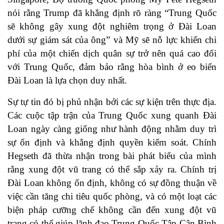
nói rằng Trump đã khẳng định rõ ràng
“Trung Quốc
sẽ không gây xung đột nghiêm trọng ở Đài Loan
dưới sự giám sát của ông” và Mỹ sẽ nỗ lực khiến chi
phí của một chiến dịch quân sự trở nên quá cao đối
với Trung Quốc, đảm bảo rằng hòa bình ở eo biển
Đài Loan là lựa chọn duy nhất.
Sự tự tin đó bị phủ nhận bởi các sự kiện trên thực địa.
Các cuộc tập trận của Trung Quốc xung quanh Đài
Loan ngày càng giống như hành động nhằm duy trì
sự ổn định và khẳng định quyền kiểm soát. Chính
Hegseth đã thừa nhận trong bài phát biểu của mình
rằng xung đột vũ trang có thể sắp xảy ra. Chính trị
Đài Loan không ổn định, không có sự đồng thuận về
việc cần tăng chi tiêu quốc phòng, và có một loạt các
biện pháp cưỡng chế không cần đến xung đột vũ
trang có thể giúp lãnh đạo Trung Quốc Tập Cận Bình