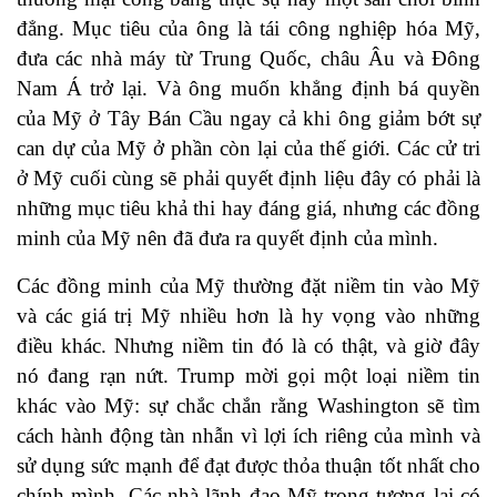
đẳng. Mục tiêu của ông là tái công nghiệp hóa Mỹ,
đưa các nhà máy từ Trung Quốc, châu Âu và Đông
Nam Á trở lại. Và ông muốn khẳng định bá quyền
của Mỹ ở Tây Bán Cầu ngay cả khi ông giảm bớt sự
can dự của Mỹ ở phần còn lại của thế giới. Các cử tri
ở Mỹ cuối cùng sẽ phải quyết định liệu đây có phải là
những mục tiêu khả thi hay đáng giá, nhưng các đồng
minh của Mỹ nên đã đưa ra quyết định của mình.
Các đồng minh của Mỹ thường đặt niềm tin vào Mỹ
và các giá trị Mỹ nhiều hơn là hy vọng vào những
điều khác. Nhưng niềm tin đó là có thật, và giờ đây
nó đang rạn nứt. Trump mời gọi một loại niềm tin
khác vào Mỹ: sự chắc chắn rằng Washington sẽ tìm
cách hành động tàn nhẫn vì lợi ích riêng của mình và
sử dụng sức mạnh để đạt được thỏa thuận tốt nhất cho
chính mình. Các nhà lãnh đạo Mỹ trong tương lai có