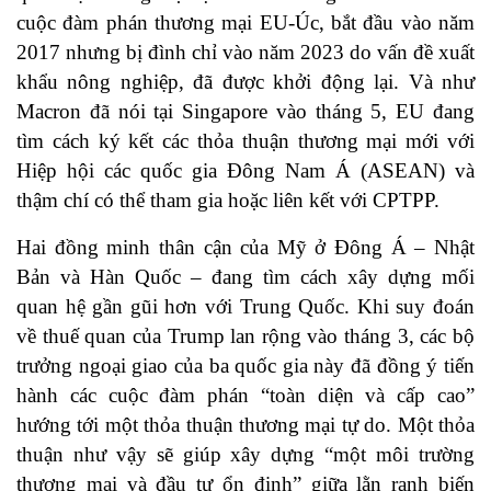
cuộc đàm phán thương mại EU-Úc, bắt đầu vào năm
2017 nhưng bị đình chỉ vào năm 2023 do vấn đề xuất
khẩu nông nghiệp, đã được khởi động lại. Và như
Macron đã nói tại Singapore vào tháng 5, EU đang
tìm cách ký kết các thỏa thuận thương mại mới với
Hiệp hội các quốc gia Đông Nam Á (ASEAN) và
thậm chí có thể tham gia hoặc liên kết với CPTPP.
Hai đồng minh thân cận của Mỹ ở Đông Á – Nhật
Bản và Hàn Quốc – đang tìm cách xây dựng mối
quan hệ gần gũi hơn với Trung Quốc. Khi suy đoán
về thuế quan của Trump lan rộng vào tháng 3, các bộ
trưởng ngoại giao của ba quốc gia này đã đồng ý tiến
hành các cuộc đàm phán “toàn diện và cấp cao”
hướng tới một thỏa thuận thương mại tự do. Một thỏa
thuận như vậy sẽ giúp xây dựng “một môi trường
thương mại và đầu tư ổn định” giữa lằn ranh biến