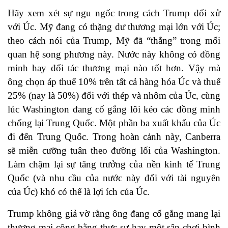
Hãy xem xét sự ngu ngốc trong cách Trump đối xử
với Úc. Mỹ đang có thặng dư thương mại lớn với Úc;
theo cách nói của Trump, Mỹ đã “thắng” trong mối
quan hệ song phương này. Nước này không có đồng
minh hay đối tác thương mại nào tốt hơn. Vậy mà
ông chọn áp thuế 10% trên tất cả hàng hóa Úc và thuế
25% (nay là 50%) đối với thép và nhôm của Úc, cùng
lúc Washington đang cố gắng lôi kéo các đồng minh
chống lại Trung Quốc. Một phần ba xuất khẩu của Úc
đi đến Trung Quốc. Trong hoàn cảnh này, Canberra
sẽ miễn cưỡng tuân theo đường lối của Washington.
Làm chậm lại sự tăng trưởng của nền kinh tế Trung
Quốc (và nhu cầu của nước này đối với tài nguyên
của Úc) khó có thể là lợi ích của Úc.
Trump không giả vờ rằng ông đang cố gắng mang lại
thương mại công bằng thực sự hay một sân chơi bình