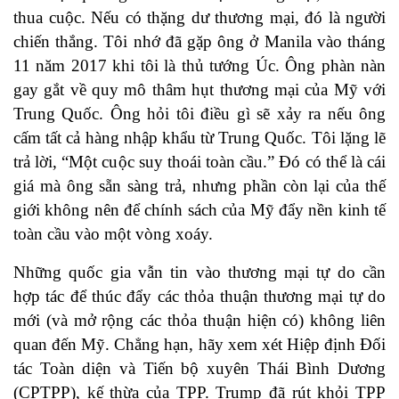
thua cuộc. Nếu có thặng dư thương mại, đó là người
chiến thắng. Tôi nhớ đã gặp ông ở Manila vào tháng
11 năm 2017 khi tôi là thủ tướng Úc. Ông phàn nàn
gay gắt về quy mô thâm hụt thương mại của Mỹ với
Trung Quốc. Ông hỏi tôi điều gì sẽ xảy ra nếu ông
cấm tất cả hàng nhập khẩu từ Trung Quốc. Tôi lặng lẽ
trả lời, “Một cuộc suy thoái toàn cầu.” Đó có thể là cái
giá mà ông sẵn sàng trả, nhưng phần còn lại của thế
giới không nên để chính sách của Mỹ đẩy nền kinh tế
toàn cầu vào một vòng xoáy.
Những quốc gia vẫn tin vào thương mại tự do cần
hợp tác để thúc đẩy các thỏa thuận thương mại tự do
mới (và mở rộng các thỏa thuận hiện có) không liên
quan đến Mỹ. Chẳng hạn, hãy xem xét Hiệp định Đối
tác Toàn diện và Tiến bộ xuyên Thái Bình Dương
(CPTPP), kế thừa của TPP. Trump đã rút khỏi TPP