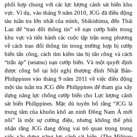
phối hợp chung với các lực lượng cảnh sát biển khu
vực. Ví dụ, vào tháng 9 năm 2010, JCG đã điều động
tàu tuần tra lớn nhất của mình, Shikishima, đến Thái
Lan để “trao đổi thông tin” về nạn cướp biển trong
khu vực và tiến hành các cuộc tập trận song phương
về cách trao đổi thông tin trong trường hợp bị cướp
biển tấn công, cách tìm kiếm tàu ​​bị tấn công và cách
“trấn áp” (seiatsu) nạn cướp biển. Và một quyết định
được công bố tại hội nghị thượng đỉnh Nhật Bản-
Philippines vào tháng 9 năm 2011 về việc điều động
một tàu tuần tra JCG đến Philippines để tham gia xây
dựng năng lực chống cướp biển cho Lực lượng cảnh
sát biển Philippines. Mặc dù tuyên bố rằng “JCG là
trung tâm của khuôn khổ an ninh Đông Nam Á mới
nổi” là một sự cường điệu, nhưng không thể phủ
nhận rằng JCG đang đóng vai trò quan trọng trong
việc xây dựng năng lực cảnh sát biển. (
The Military