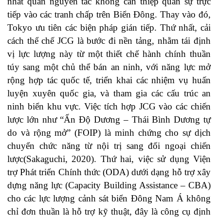
nhất quán nguyên tắc không can thiệp quân sự trực
tiếp vào các tranh chấp trên Biển Đông. Thay vào đó,
Tokyo ưu tiên các biện pháp gián tiếp. Thứ nhất, cải
cách thể chế JCG là bước đi nền tảng, nhằm tái định
vị lực lượng này từ một thiết chế hành chính thuần
túy sang một chủ thể bán an ninh, với năng lực mở
rộng hợp tác quốc tế, triển khai các nhiệm vụ huấn
luyện xuyên quốc gia, và tham gia các cấu trúc an
ninh biển khu vực. Việc tích hợp JCG vào các chiến
lược lớn như “Ấn Độ Dương – Thái Bình Dương tự
do và rộng mở” (FOIP) là minh chứng cho sự dịch
chuyển chức năng từ nội trị sang đối ngoại chiến
lược(
Sakaguchi, 2020
). Thứ hai, việc sử dụng Viện
trợ Phát triển Chính thức (ODA) dưới dạng hỗ trợ xây
dựng năng lực (Capacity Building Assistance – CBA)
cho các lực lượng cảnh sát biển Đông Nam Á không
chỉ đơn thuần là hỗ trợ kỹ thuật, đây là công cụ định