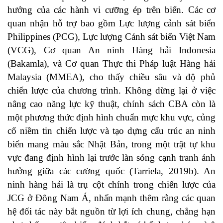
hưởng của các hành vi cưỡng ép trên biển. Các cơ
quan nhận hỗ trợ bao gồm Lực lượng cảnh sát biển
Philippines (PCG), Lực lượng Cảnh sát biển Việt Nam
(VCG), Cơ quan An ninh Hàng hải Indonesia
(Bakamla), và Cơ quan Thực thi Pháp luật Hàng hải
Malaysia (MMEA), cho thấy chiều sâu và độ phủ
chiến lược của chương trình. Không dừng lại ở việc
nâng cao năng lực kỹ thuật, chính sách CBA còn là
một phương thức định hình chuẩn mực khu vực, củng
cố niềm tin chiến lược và tạo dựng cấu trúc an ninh
biển mang màu sắc Nhật Bản, trong một trật tự khu
vực đang định hình lại trước làn sóng cạnh tranh ảnh
hưởng giữa các cường quốc (
Tarriela, 2019b
). An
ninh hàng hải là trụ cột chính trong chiến lược của
JCG ở Đông Nam Á, nhấn mạnh thêm rằng các quan
hệ đối tác này bắt nguồn từ lợi ích chung, chẳng hạn