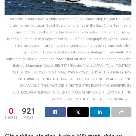
An aerial photo shows a Chinese marine surveillance ship Haijian No. 66 (C)
cruising next to Japan Coast Guard patrol ships in the East China Sea, near a
group of disputed islands, known as Senkaku isles in Japan and Diaoyu
islands in China, in this September 24, 2012 file photograph by Kyodo. China's
naval and paramilitary ships are churning up the ocean around islands it
disputes with Tokyo in what experts say is a strategy to overwhelm the
numerically inferior Japanese forces that must sail out to detect and track the
flotillas. Mandatory Credit. REUTERS/Kyodo/Files (JAPAN - Tags: POLITICS)
ATTENTION EDITORS - THIS IMAGE WAS PROVIDED BY A THIRD PARTY. FOR
EDITORIAL USE ONLY. NOT FOR SALE FOR MARKETING OR ADVERTISING
CAMPAIGNS. THIS PICTURE IS DISTRIBUTED EXACTLY AS RECEIVED BY
REUTERS, AS A SERVICE TO CLIENTS. MANDATORY CREDIT. JAPAN OUT. NO
COMMERCIAL OR EDITORIAL SALES IN JAPAN. YES
0
921
SHARES
VIEWS