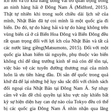
ích lớn và có khả năng đóng vai trò quan trọng trong
an ninh hàng hải ở Đông Nam Á (
Midford, 2015
).
Thật tự nhiên khi trong suốt chiều dài lịch sử của
mình, Nhật Bản đã tự coi mình là một quốc gia đi
biển. Do đó, tự do hàng hải và tự do hàng không trên
vùng biển cả ở cả Biển Hoa Đông và Biển Đông đều
rất quan trọng đối với lợi ích của Nhật Bản và tất cả
các nước láng giềng(
Matsumoto, 2015
). Đối với một
quốc gia khan hiếm tài nguyên, phụ thuộc vào biển
không chỉ để tăng trưởng kinh tế mà còn để tồn tại,
việc bảo vệ các tuyến đường thương mại của mình
luôn là ưu tiên hàng đầu. Di sản đế quốc trong quá
khứ đã để lại những hệ lụy sâu sắc đối với chính sách
đối ngoại của Nhật Bản tại Đông Nam Á. Sự nhạy
cảm về vấn đề chủ quyền tại khu vực này khiến bất
kỳ sự hiện diện hay can dự nào của Tokyo đều có thể
bị các quốc gia Đông Nam Á nhìn nhận qua lăng