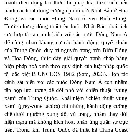
mạnh điều động tàu thực thi pháp luật trên biển tiến
hành các hoạt động cưỡng ép đối với Nhật Bản ở Hoa
Đông và các nước Đông Nam Á ven Biển Đông.
Trước những động thái trên buộc Nhật Bản phải tích
cực hợp tác an ninh biển với các nước Đông Nam Á
để cùng nhau kháng cự các hành động quyết đoán
của Trung Quốc, duy trì nguyên trạng trên Biển Đông
và Hoa Đông, thúc đẩy giải quyết tranh chấp bằng
biện pháp hoà bình theo quy định của luật pháp quốc
tế, đặc biệt là UNCLOS 1982 (
Sato, 2023
). Hợp tác
cảnh sát biển với các nước Đông Nam Á còn nhằm
tập hợp lực lượng để đối phó với chiến thuật “vùng
xám” của Trung Quốc. Khái niệm “chiến thuật vùng
xám” (grey‑zone tactics) chỉ những hành động cưỡng
chế dưới ngưỡng xung đột vũ trang, nhằm thay đổi
hiện trạng mà không kích hoạt phản ứng quân sự trực
tiếp. Trong khi Trung Quốc đã thiết kế China Coast