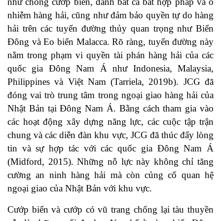
như chống cướp biển, đánh bắt cá bất hợp pháp và ô
nhiễm hàng hải, cũng như đảm bảo quyền tự do hàng
hải trên các tuyến đường thủy quan trọng như Biển
Đông và Eo biển Malacca. Rõ ràng, tuyến đường này
nằm trong phạm vi quyền tài phán hàng hải của các
quốc gia Đông Nam Á như Indonesia, Malaysia,
Philippines và Việt Nam (
Tarriela, 2019b
). JCG đã
đóng vai trò trung tâm trong ngoại giao hàng hải của
Nhật Bản tại Đông Nam Á. Bằng cách tham gia vào
các hoạt động xây dựng năng lực, các cuộc tập trận
chung và các diễn đàn khu vực, JCG đã thúc đẩy lòng
tin và sự hợp tác với các quốc gia Đông Nam Á
(
Midford, 2015
). Những nỗ lực này không chỉ tăng
cường an ninh hàng hải mà còn củng cố quan hệ
ngoại giao của Nhật Bản với khu vực.
Cướp biển và cướp có vũ trang chống lại tàu thuyền