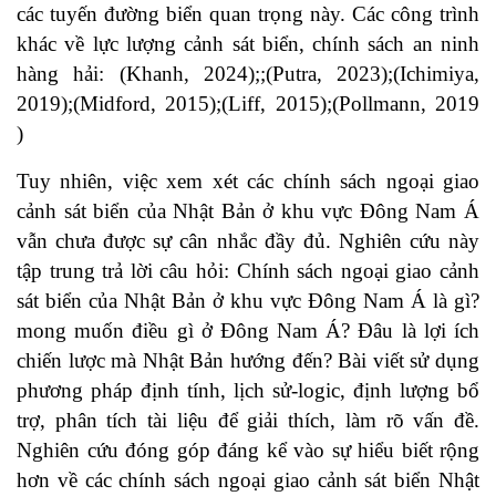
các tuyến đường biển quan trọng này. Các công trình
khác về lực lượng cảnh sát biển, chính sách an ninh
hàng hải: (
Khanh, 2024
);;(
Putra, 2023
);(
Ichimiya,
2019
);(
Midford, 2015
);(
Liff, 2015
);(
Pollmann, 2019
)
Tuy nhiên, việc xem xét các chính sách ngoại giao
cảnh sát biển của Nhật Bản ở khu vực Đông Nam Á
vẫn chưa được sự cân nhắc đầy đủ. Nghiên cứu này
tập trung trả lời câu hỏi: Chính sách ngoại giao cảnh
sát biển của Nhật Bản ở khu vực Đông Nam Á là gì?
mong muốn điều gì ở Đông Nam Á? Đâu là lợi ích
chiến lược mà Nhật Bản hướng đến? Bài viết sử dụng
phương pháp định tính, lịch sử-logic, định lượng bổ
trợ, phân tích tài liệu để giải thích, làm rõ vấn đề.
Nghiên cứu đóng góp đáng kể vào sự hiểu biết rộng
hơn về các chính sách ngoại giao cảnh sát biển Nhật