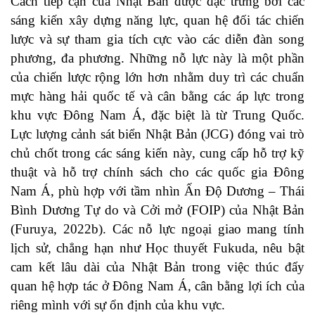
Cách tiếp cận của Nhật Bản được đặc trưng bởi các
sáng kiến ​​xây dựng năng lực, quan hệ đối tác chiến
lược và sự tham gia tích cực vào các diễn đàn song
phương, đa phương. Những nỗ lực này là một phần
của chiến lược rộng lớn hơn nhằm duy trì các chuẩn
mực hàng hải quốc tế và cân bằng các áp lực trong
khu vực Đông Nam Á, đặc biệt là từ Trung Quốc.
Lực lượng cảnh sát biển Nhật Bản (JCG) đóng vai trò
chủ chốt trong các sáng kiến ​​này, cung cấp hỗ trợ kỹ
thuật và hỗ trợ chính sách cho các quốc gia Đông
Nam Á, phù hợp với tầm nhìn Ấn Độ Dương – Thái
Bình Dương Tự do và Cởi mở (FOIP) của Nhật Bản
(
Furuya, 2022b
). Các nỗ lực ngoại giao mang tính
lịch sử, chẳng hạn như Học thuyết Fukuda, nêu bật
cam kết lâu dài của Nhật Bản trong việc thúc đẩy
quan hệ hợp tác ở Đông Nam Á, cân bằng lợi ích của
riêng mình với sự ổn định của khu vực.