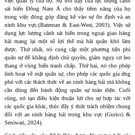
việc quản lý của họ. Sự trỗi dậy của lực lượng cảnh
sát biển Đông Nam Á cho thấy tiềm năng của họ
trong việc đóng góp đáng kể vào sự ổn định và an
ninh khu vực.(
Bateman & East-West, 2003
). Việc sử
dụng lực lượng cảnh sát biển trong ngoại giao hàng
hải mang lại một số lợi thế mà hải quân khó làm
được. Thứ nhất, nó cung cấp một phương tiện phi
quân sự để khẳng định chủ quyền, giảm nguy cơ leo
thang ở vùng biển tranh chấp. Thứ hai, nó cho phép
linh hoạt về mặt quân sự, cho phép các quốc gia ứng
phó với các thách thức về an ninh hàng hải mà không
cần dùng đến hành động quân sự toàn diện. Cuối
cùng, nó tạo điều kiện thuận lợi cho sự hợp tác với
các quốc gia khác, thúc đẩy ý thức trách nhiệm chung
đối với an ninh hàng hải trong khu vực (
Guricci &
Seniwati, 2024
).