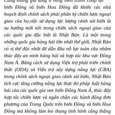
Căng thẳng gia tăng ở vùng biển tranh chấp tại 
biển Đông và biển Hoa Đông đã khiến các nhà 
hoạch định chính sách phải phân kỳ chiến lược ngoại 
giao của họ,việc sử dụng lực lượng cảnh sát biển là 
xu hướng mới nổi trong chiến sách ngoại giao của 
các quốc gia đặc biệt là Nhật Bản. Là một trong 
những quốc gia hàng hải lớn nhất thế giới, Nhật Bản 
có vị thế độc nhất để dẫn đầu nỗ lực toàn cầu nhằm 
thúc đẩy an ninh hàng hải và hợp tác khu vực Đông 
Nam Á. Bằng cách sử dụng Viện trợ phát triển chính 
thức (ODA) và Viện trợ xây dựng năng lực (CBA) 
trong chính sách ngoại giao cảnh sát biển, Nhật Bản 
tích cực tăng cường năng lực thực thi pháp luật hàng 
hải của các quốc gia ven biển Đông Nam Á, thúc đẩy 
hợp tác chiến lược và ngăn chặn các hành động đơn 
phương của Trung Quốc trên biển Đông và biển Hoa 
Đông mà không làm leo thang tình hình căng thẳng 