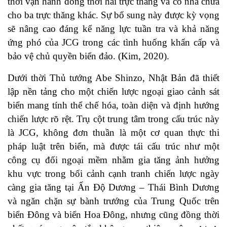
thời vận hành đồng thời hai trực thăng và có nhà chứa
cho ba trực thăng khác. Sự bổ sung này được kỳ vọng
sẽ nâng cao đáng kể năng lực tuần tra và khả năng
ứng phó của JCG trong các tình huống khẩn cấp và
bảo vệ chủ quyền biển đảo. (
Kim, 2020
).
Dưới thời Thủ tướng Abe Shinzo, Nhật Bản đã thiết
lập nền tảng cho một chiến lược ngoại giao cảnh sát
biển mang tính thể chế hóa, toàn diện và định hướng
chiến lược rõ rệt. Trụ cột trung tâm trong cấu trúc này
là JCG, không đơn thuần là một cơ quan thực thi
pháp luật trên biển, mà được tái cấu trúc như một
công cụ đối ngoại mềm nhằm gia tăng ảnh hưởng
khu vực trong bối cảnh cạnh tranh chiến lược ngày
càng gia tăng tại Ấn Độ Dương – Thái Bình Dương
và ngăn chặn sự bành trướng của Trung Quốc trên
biển Đông và biển Hoa Đông, nhưng cũng đồng thời