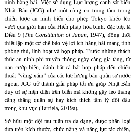
ninh hàng hải. Việc sử dụng Lực lượng cảnh sát biển
Nhật Bản (JCG) như một công cụ trung tâm trong
chiến lược an ninh biển cho phép Tokyo khéo léo
vượt qua giới hạn của Hiến pháp hòa bình, đặc biệt là
Điều 9 (
The Constitution of Japan
, 1947
), đồng thời
thiết lập một cơ chế bảo vệ lợi ích hàng hải mang tính
phòng thủ, linh hoạt và hợp pháp. Trước những thách
thức an ninh phi truyền thống ngày càng gia tăng, từ
nạn cướp biển, đánh bắt cá bất hợp pháp đến chiến
thuật “vùng xám” của các lực lượng bán quân sự nước
ngoài, JCG trở thành giải pháp tối ưu giúp Nhật Bản
duy trì sự hiện diện trên biển mà không gây leo thang
căng thẳng quân sự hay kích thích tâm lý đối đầu
trong khu vực (
Tarriela, 2019a
).
Sở hữu một đội tàu tuần tra đa dạng, được phân loại
dựa trên kích thước, chức năng và năng lực tác chiến,