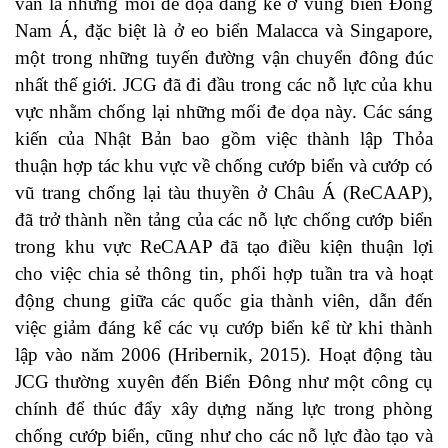
vẫn là những mối đe dọa đáng kể ở vùng biển Đông
Nam Á, đặc biệt là ở eo biển Malacca và Singapore,
một trong những tuyến đường vận chuyển đông đúc
nhất thế giới. JCG đã đi đầu trong các nỗ lực của khu
vực nhằm chống lại những mối đe dọa này. Các sáng
kiến ​​của Nhật Bản bao gồm việc thành lập Thỏa
thuận hợp tác khu vực về chống cướp biển và cướp có
vũ trang chống lại tàu thuyền ở Châu Á (ReCAAP),
đã trở thành nền tảng của các nỗ lực chống cướp biển
trong khu vực ReCAAP đã tạo điều kiện thuận lợi
cho việc chia sẻ thông tin, phối hợp tuần tra và hoạt
động chung giữa các quốc gia thành viên, dẫn đến
việc giảm đáng kể các vụ cướp biển kể từ khi thành
lập vào năm 2006 (
Hribernik, 2015
). Hoạt động tàu
JCG thường xuyên đến Biển Đông như một công cụ
chính để thúc đẩy xây dựng năng lực trong phòng
chống cướp biển, cũng như cho các nỗ lực đào tạo và