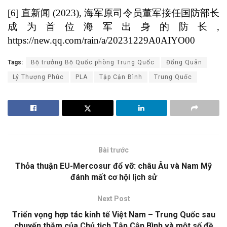
[6]
直新闻 (2023), 海军原司令员董军接任国防部长
成为首位海军出身的防长,
https://new.qq.com/rain/a/20231229A0AIYO00
Tags:
Bộ trưởng Bộ Quốc phòng Trung Quốc
Đổng Quân
Lý Thượng Phúc
PLA
Tập Cận Bình
Trung Quốc
Bài trước
Thỏa thuận EU-Mercosur đổ vỡ: châu Âu và Nam Mỹ
đánh mất cơ hội lịch sử
Next Post
Triển vọng hợp tác kinh tế Việt Nam – Trung Quốc sau
chuyến thăm của Chủ tịch Tập Cận Bình và một số đề