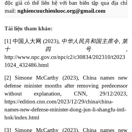
độc giả có thể liên hệ với ban biên tập qua địa chỉ 
mail: 
nghiencuuchienluoc.org@gmail.com
Tài liệu tham khảo:
[1]
中国人大网 (2023),
中华人民共和国主席令,
第
十四号
,
http://www.npc.gov.cn/npc/c2/c30834/202310/t2023
1024_432486.html
[2]
Simone McCarthy (2023), China names new
defense minister months after removing predecessor
without explanation, CNN, 29/12/2023,
https://edition.cnn.com/2023/12/29/china/china-
names-new-defense-minister-dong-jun-li-shangfu-intl-
hnk/index.html
[3]
Simone McCarthy (2023), China names new