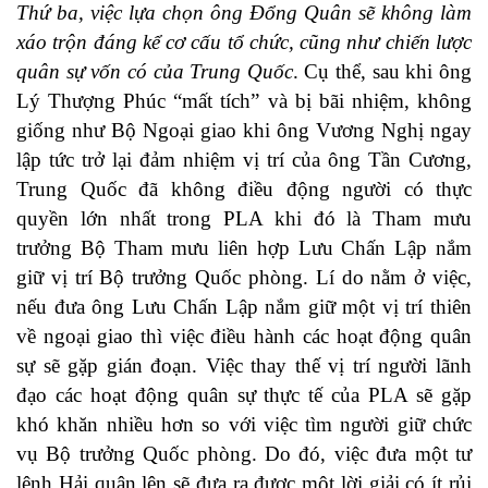
Thứ ba, việc lựa chọn ông Đổng Quân sẽ không làm
xáo trộn đáng kể cơ cấu tổ chức, cũng như chiến lược
quân sự vốn có của Trung Quốc
. Cụ thể, sau khi ông
Lý Thượng Phúc “mất tích” và bị bãi nhiệm, không
giống như Bộ Ngoại giao khi ông Vương Nghị ngay
lập tức trở lại đảm nhiệm vị trí của ông Tần Cương,
Trung Quốc đã không điều động người có thực
quyền lớn nhất trong PLA khi đó là Tham mưu
trưởng Bộ Tham mưu liên hợp Lưu Chấn Lập nắm
giữ vị trí Bộ trưởng Quốc phòng. Lí do nằm ở việc,
nếu đưa ông Lưu Chấn Lập nắm giữ một vị trí thiên
về ngoại giao thì việc điều hành các hoạt động quân
sự sẽ gặp gián đoạn. Việc thay thế vị trí người lãnh
đạo các hoạt động quân sự thực tế của PLA sẽ gặp
khó khăn nhiều hơn so với việc tìm người giữ chức
vụ Bộ trưởng Quốc phòng. Do đó, việc đưa một tư
lệnh Hải quân lên sẽ đưa ra được một lời giải có ít rủi