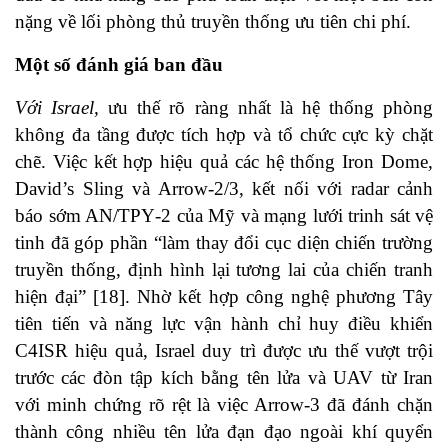
nặng về lối phòng thủ truyền thống ưu tiên chi phí.
Một số đ
ánh giá
ban đầu
Với Israel,
ưu thế rõ ràng nhất là hệ thống phòng
không đa tầng được tích hợp và tổ chức cực kỳ chặt
chẽ. Việc kết hợp hiệu quả các hệ thống Iron Dome,
David’s Sling và Arrow-2/3, kết nối với radar cảnh
báo sớm AN/TPY‑2 của Mỹ và mạng lưới trinh sát vệ
tinh đã góp phần “làm thay đổi cục diện chiến trường
truyền thống, định hình lại tương lai của chiến tranh
hiện đại” [18]. Nhờ kết hợp công nghệ phương Tây
tiên tiến và năng lực vận hành chỉ huy điều khiển
C4ISR hiệu quả, Israel duy trì được ưu thế vượt trội
trước các đòn tập kích bằng tên lửa và UAV từ Iran
với minh chứng rõ rệt là việc Arrow‑3 đã đánh chặn
thành công nhiều tên lửa đạn đạo ngoài khí quyển