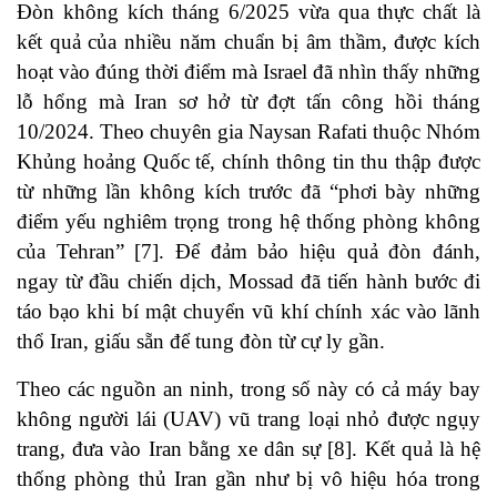
Đòn không kích tháng 6/2025 vừa qua thực chất là
kết quả của nhiều năm chuẩn bị âm thầm, được kích
hoạt vào đúng thời điểm mà Israel đã nhìn thấy những
lỗ hổng mà Iran sơ hở từ đợt tấn công hồi tháng
10/2024. Theo chuyên gia Naysan Rafati thuộc Nhóm
Khủng hoảng Quốc tế, chính thông tin thu thập được
từ những lần không kích trước đã “phơi bày những
điểm yếu nghiêm trọng trong hệ thống phòng không
của Tehran” [7]. Để đảm bảo hiệu quả đòn đánh,
ngay từ đầu chiến dịch, Mossad đã tiến hành bước đi
táo bạo khi bí mật chuyển vũ khí chính xác vào lãnh
thổ Iran, giấu sẵn để tung đòn từ cự ly gần.
Theo các nguồn an ninh, trong số này có cả máy bay
không người lái (UAV) vũ trang loại nhỏ được ngụy
trang, đưa vào Iran bằng xe dân sự [8]. Kết quả là hệ
thống phòng thủ Iran gần như bị vô hiệu hóa trong