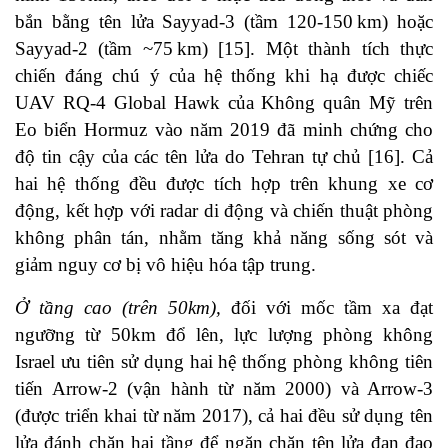
bắn bằng tên lửa Sayyad‑3 (tầm 120-150 km) hoặc
Sayyad‑2 (tầm ~75 km) [15]. Một thành tích thực
chiến đáng chú ý của hệ thống khi hạ được chiếc
UAV RQ‑4 Global Hawk của Không quân Mỹ trên
Eo biển Hormuz vào năm 2019 đã minh chứng cho
độ tin cậy của các tên lửa do Tehran tự chủ [16]. Cả
hai hệ thống đều được tích hợp trên khung xe cơ
động, kết hợp với radar di động và chiến thuật phòng
không phân tán, nhằm tăng khả năng sống sót và
giảm nguy cơ bị vô hiệu hóa tập trung.
Ở tầng cao (trên 50km),
đối với mốc tầm xa đạt
ngưỡng từ 50km đổ lên, lực lượng phòng không
Israel ưu tiên sử dụng hai hệ thống phòng không tiên
tiến Arrow‑2 (vận hành từ năm 2000) và Arrow‑3
(được triển khai từ năm 2017), cả hai đều sử dụng tên
lửa đánh chặn hai tầng để ngăn chặn tên lửa đạn đạo