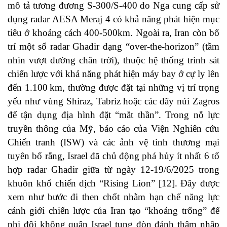
mô tả tương đương S-300/S-400 do Nga cung cấp sử
dụng radar AESA Meraj 4 có khả năng phát hiện mục
tiêu ở khoảng cách 400-500km. Ngoài ra, Iran còn bố
trí một số radar Ghadir dạng “over-the-horizon” (tầm
nhìn vượt đường chân trời), thuộc hệ thống trinh sát
chiến lược với khả năng phát hiện máy bay ở cự ly lên
đến 1.100 km, thường được đặt tại những vị trí trọng
yếu như vùng Shiraz, Tabriz hoặc các dãy núi Zagros
để tận dụng địa hình đặt “mắt thần”. Trong nỗ lực
truyền thông của Mỹ, báo cáo của Viện Nghiên cứu
Chiến tranh (ISW) và các ảnh vệ tinh thương mại
tuyên bố rằng, Israel đã chủ động phá hủy ít nhất 6 tổ
hợp radar Ghadir giữa từ ngày 12-19/6/2025 trong
khuôn khổ chiến dịch “Rising Lion” [12]. Đây được
xem như bước đi then chốt nhằm hạn chế năng lực
cảnh giới chiến lược của Iran tạo “khoảng trống” để
phi đội không quân Israel tung đòn đánh thâm nhập