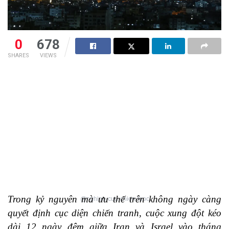
0
678
SHARES
VIEWS
Trong kỷ nguyên mà ưu thế trên không ngày càng
@nghien-cuu-chien-luoc
quyết định cục diện chiến tranh, cuộc xung đột kéo
dài 12 ngày đêm giữa Iran và Israel vào tháng