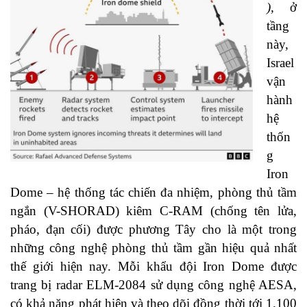
),
ở
tầng
này,
Israel
vận
hành
hệ
thốn
g
Iron
Dome – hệ thống tác chiến đa nhiệm, phòng thủ tầm
ngắn (V-SHORAD) kiêm C-RAM (chống tên lửa,
pháo, đạn cối) được phương Tây cho là một trong
những công nghệ phòng thủ tầm gần hiệu quả nhất
thế giới hiện nay. Mỗi khẩu đội Iron Dome được
trang bị radar ELM-2084 sử dụng công nghệ AESA,
có khả năng phát hiện và theo dõi đồng thời tới 1.100