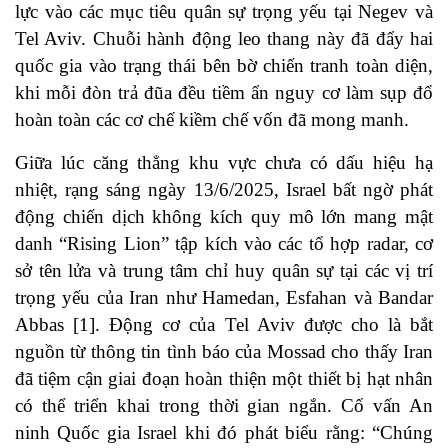
lực vào các mục tiêu quân sự trọng yếu tại Negev và
Tel Aviv. Chuỗi hành động leo thang này đã đẩy hai
quốc gia vào trạng thái bên bờ chiến tranh toàn diện,
khi mỗi đòn trả đũa đều tiềm ẩn nguy cơ làm sụp đổ
hoàn toàn các cơ chế kiềm chế vốn đã mong manh.
Giữa lúc căng thẳng khu vực chưa có dấu hiệu hạ
nhiệt, rạng sáng ngày 13/6/2025, Israel bất ngờ phát
động chiến dịch không kích quy mô lớn mang mật
danh “Rising Lion” tập kích vào các tổ hợp radar, cơ
sở tên lửa và trung tâm chỉ huy quân sự tại các vị trí
trọng yếu của Iran như Hamedan, Esfahan và Bandar
Abbas [1]. Động cơ của Tel Aviv được cho là bắt
nguồn từ thông tin tình báo của Mossad cho thấy Iran
đã tiệm cận giai đoạn hoàn thiện một thiết bị hạt nhân
có thể triển khai trong thời gian ngắn. Cố vấn An
ninh Quốc gia Israel khi đó phát biểu rằng: “Chúng