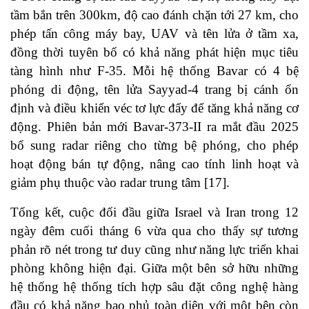
tầm bắn trên 300km, độ cao đánh chặn tới 27 km, cho
phép tấn công máy bay, UAV và tên lửa ở tầm xa,
đồng thời tuyên bố có khả năng phát hiện mục tiêu
tàng hình như F‑35. Mỗi hệ thống Bavar có 4 bệ
phóng di động, tên lửa Sayyad‑4 trang bị cánh ổn
định và điều khiển véc tơ lực đẩy để tăng khả năng cơ
động. Phiên bản mới Bavar‑373-II ra mắt đầu 2025
bổ sung radar riêng cho từng bệ phóng, cho phép
hoạt động bán tự động, nâng cao tính linh hoạt và
giảm phụ thuộc vào radar trung tâm [17].
Tổng kết, cuộc đối đầu giữa Israel và Iran trong 12
ngày đêm cuối tháng 6 vừa qua cho thấy sự tương
phản rõ nét trong tư duy cũng như năng lực triển khai
phòng không hiện đại. Giữa một bên sở hữu những
hệ thống hệ thống tích hợp sâu đặt công nghệ hàng
đầu có khả năng bao phủ toàn diện với một bên còn