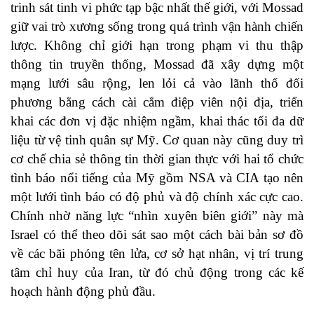
trinh sát tinh vi phức tạp bậc nhất thế giới, với Mossad
giữ vai trò xương sống trong quá trình vận hành chiến
lược. Không chỉ giới hạn trong phạm vi thu thập
thông tin truyền thống, Mossad đã xây dựng một
mạng lưới sâu rộng, len lỏi cả vào lãnh thổ đối
phương bằng cách cài cắm điệp viên nội địa, triển
khai các đơn vị đặc nhiệm ngầm, khai thác tối đa dữ
liệu từ vệ tinh quân sự Mỹ. Cơ quan này cũng duy trì
cơ chế chia sẻ thông tin thời gian thực với hai tổ chức
tình báo nổi tiếng của Mỹ gồm NSA và CIA tạo nên
một lưới tình báo có độ phủ và độ chính xác cực cao.
Chính nhờ năng lực “nhìn xuyên biên giới” này mà
Israel có thể theo dõi sát sao một cách bài bản sơ đồ
về các bãi phóng tên lửa, cơ sở hạt nhân, vị trí trung
tâm chỉ huy của Iran, từ đó chủ động trong các kế
hoạch hành động phủ đầu.