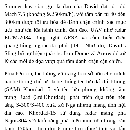
Stunner hay còn gọi là đạn của David đạt tốc độ
Mach 7.5 (khoảng 9.250km/h), với tầm bắn từ 40 đến
300km được tối ưu hóa để đánh chặn chính xác mục
tiêu như tên lửa hành trình, đạn đạo, UAV nhờ radar
EL/M‑2084 công nghệ AESA và cảm biến điện
quang-hồng ngoại đa phổ [14]. Nhờ đó, David’s
Sling bổ trợ hiệu quả cho Iron Dome và Arrow để xử
lý các mối đe dọa vượt quá tầm đánh chặn cận chiến.
Phía bên kia, lực lượng vũ trang Iran sở hữu cho mình
hai hệ thống chủ lực là hệ thống tên lửa đất đối không
(SAM) Khordad‑15 và tên lửa phòng không tầm
trung Raad (3rd Khordad), phát triển dựa trên nền
tảng S‑300/S‑400 xuất xứ Nga nhưng mang tính nội
địa cao. Khordad‑15 sử dụng radar mảng pha
Najm‑804 với khả năng phát hiện mục tiêu trong bán
kính 150km, theo dõi 6 mục tiêu đồng thời và dẫn