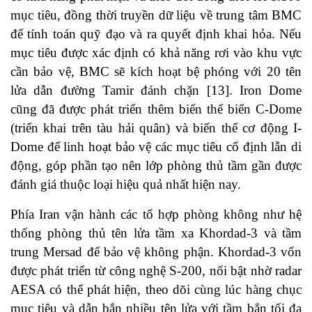
mục tiêu, đồng thời truyền dữ liệu về trung tâm BMC
để tính toán quỹ đạo và ra quyết định khai hỏa. Nếu
mục tiêu được xác định có khả năng rơi vào khu vực
cần bảo vệ, BMC sẽ kích hoạt bệ phóng với 20 tên
lửa dẫn đường Tamir đánh chặn [13]. Iron Dome
cũng đã được phát triển thêm biến thể biển C-Dome
(triển khai trên tàu hải quân) và biến thể cơ động I-
Dome để linh hoạt bảo vệ các mục tiêu cố định lẫn di
động, góp phần tạo nên lớp phòng thủ tầm gần được
đánh giá thuộc loại hiệu quả nhất hiện nay.
Phía Iran vận hành các tổ hợp phòng không như hệ
thống phòng thủ tên lửa tầm xa Khordad‑3 và tầm
trung Mersad để bảo vệ không phận. Khordad-3 vốn
được phát triển từ công nghệ S‑200, nổi bật nhờ radar
AESA có thể phát hiện, theo dõi cùng lúc hàng chục
mục tiêu và dẫn bắn nhiều tên lửa với tầm bắn tối đa