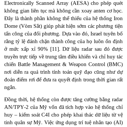
Electronically Scanned Array (AESA) cho phép quét
không gian liên tục mà không cần xoay anten cơ học.
Đây là thành phần không thể thiếu của hệ thống Iron
Dome (Vòm Sắt) giúp phát hiện sớm các phương tiện
tấn công của đối phương. Dựa vào đó, Israel tuyên bố
rằng tỷ lệ đánh chặn thành công của họ luôn ổn định
ở mức xấp xỉ 90% [11]. Dữ liệu radar sau đó được
truyền trực tiếp về trung tâm điều khiển và chỉ huy tác
chiến Battle Management & Weapon Control (BMC)
nơi diễn ra quá trình tính toán quỹ đạo cũng như dự
đoán điểm rơi để đưa ra quyết định trong thời gian rất
ngắn.
Đồng thời, hệ thống còn được tăng cường bằng radar
AN/TPY‑2 của Mỹ vốn đã tích hợp vào hệ thống chỉ
huy – kiểm soát C4I cho phép khai thác dữ liệu từ vệ
tinh quân sự Mỹ. Việc ứng dụng trí tuệ nhân tạo (AI)