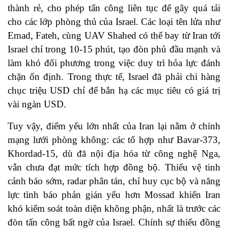
thành rẻ, cho phép tấn công liên tục để gây quá tải
cho các lớp phòng thủ của Israel. Các loại tên lửa như
Emad, Fateh, cùng UAV Shahed có thể bay từ Iran tới
Israel chỉ trong 10-15 phút, tạo đòn phủ đầu mạnh và
làm khó đối phương trong việc duy trì hỏa lực đánh
chặn ổn định. Trong thực tế, Israel đã phải chi hàng
chục triệu USD chỉ để bắn hạ các mục tiêu có giá trị
vài ngàn USD.
Tuy vậy, điểm yếu lớn nhất của Iran lại nằm ở chính
mạng lưới phòng không: các tổ hợp như Bavar‑373,
Khordad‑15, dù đã nội địa hóa từ công nghệ Nga,
vẫn chưa đạt mức tích hợp đồng bộ. Thiếu vệ tinh
cảnh báo sớm, radar phân tán, chỉ huy cục bộ và năng
lực tình báo phản gián yếu hơn Mossad khiến Iran
khó kiểm soát toàn diện không phận, nhất là trước các
đòn tấn công bất ngờ của Israel. Chính sự thiếu đồng