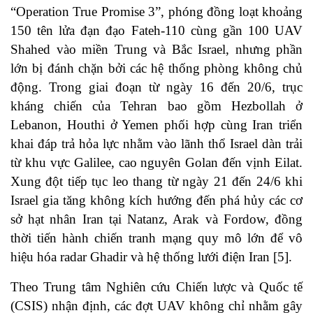
“Operation True Promise 3”, phóng đồng loạt khoảng
150 tên lửa đạn đạo Fateh‑110 cùng gần 100 UAV
Shahed vào miền Trung và Bắc Israel, nhưng phần
lớn bị đánh chặn bởi các hệ thống phòng không chủ
động. Trong giai đoạn từ ngày 16 đến 20/6, trục
kháng chiến của Tehran bao gồm Hezbollah ở
Lebanon, Houthi ở Yemen phối hợp cùng Iran triển
khai đáp trả hỏa lực nhằm vào lãnh thổ Israel dàn trải
từ khu vực Galilee, cao nguyên Golan đến vịnh Eilat.
Xung đột tiếp tục leo thang từ ngày 21 đến 24/6 khi
Israel gia tăng không kích hướng đến phá hủy các cơ
sở hạt nhân Iran tại Natanz, Arak và Fordow, đồng
thời tiến hành chiến tranh mạng quy mô lớn để vô
hiệu hóa radar Ghadir và hệ thống lưới điện Iran [5].
Theo Trung tâm Nghiên cứu Chiến lược và Quốc tế
(CSIS) nhận định, các đợt UAV không chỉ nhằm gây