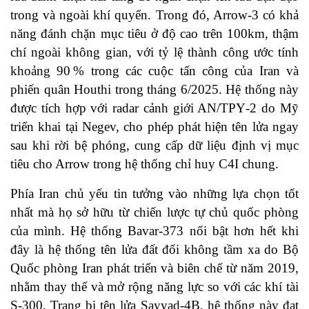
trong và ngoài khí quyển. Trong đó, Arrow‑3 có khả
năng đánh chặn mục tiêu ở độ cao trên 100km, thậm
chí ngoài không gian, với tỷ lệ thành công ước tính
khoảng 90 % trong các cuộc tấn công của Iran và
phiến quân Houthi trong tháng 6/2025. Hệ thống này
được tích hợp với radar cảnh giới AN/TPY‑2 do Mỹ
triển khai tại Negev, cho phép phát hiện tên lửa ngay
sau khi rời bệ phóng, cung cấp dữ liệu định vị mục
tiêu cho Arrow trong hệ thống chỉ huy C4I chung.
Phía Iran chủ yếu tin tưởng vào những lựa chọn tốt
nhất mà họ sở hữu từ chiến lược tự chủ quốc phòng
của mình. Hệ thống Bavar‑373 nổi bật hơn hết khi
đây là hệ thống tên lửa đất đối không tầm xa do Bộ
Quốc phòng Iran phát triển và biên chế từ năm 2019,
nhằm thay thế và mở rộng năng lực so với các khí tài
S‑300. Trang bị tên lửa Sayyad‑4B, hệ thống này đạt