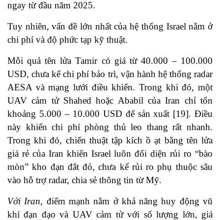
ngay từ đầu năm 2025.
Tuy nhiên, vấn đề lớn nhất của hệ thống Israel nằm ở
chi phí và độ phức tạp kỹ thuật.
Mỗi quả tên lửa Tamir có giá từ 40.000 – 100.000
USD, chưa kể chi phí bảo trì, vận hành hệ thống radar
AESA và mạng lưới điều khiển. Trong khi đó, một
UAV cảm tử Shahed hoặc Ababil của Iran chỉ tốn
khoảng 5.000 – 10.000 USD để sản xuất [19]. Điều
này khiến chi phí phòng thủ leo thang rất nhanh.
Trong khi đó, chiến thuật tập kích ồ ạt bằng tên lửa
giá rẻ của Iran khiến Israel luôn đối diện rủi ro “bào
mòn” kho đạn đắt đỏ, chưa kể rủi ro phụ thuộc sâu
vào hỗ trợ radar, chia sẻ thông tin từ Mỹ.
Với Iran,
điểm mạnh nằm ở khả năng huy động vũ
khí đạn đạo và UAV cảm tử với số lượng lớn, giá