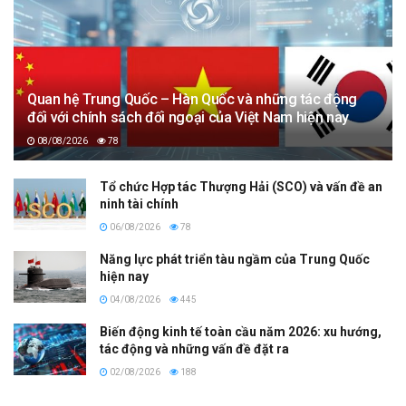
Quan hệ Trung Quốc – Hàn Quốc và những tác động
đối với chính sách đối ngoại của Việt Nam hiện nay
08/08/2026
78
Tổ chức Hợp tác Thượng Hải (SCO) và vấn đề an
ninh tài chính
06/08/2026
78
Năng lực phát triển tàu ngầm của Trung Quốc
hiện nay
04/08/2026
445
Biến động kinh tế toàn cầu năm 2026: xu hướng,
tác động và những vấn đề đặt ra
02/08/2026
188