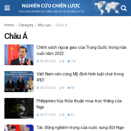
Home
Category
Khu vực
Châu Á
Châu Á
Chính sách ngoại giao của Trung Quốc trong nửa
cuối năm 2022
05/08/2022
0
164
Việt Nam nên cùng Mỹ định hình luật chơi trong
IPEF
28/07/2022
0
98
Philippines hủy thỏa thuận mua trực thăng của
Nga
28/07/2022
0
43
Tác động nghiêm trọng của cuộc xung đột Nga-