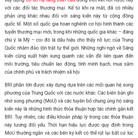
với các đối tác thương mại. Kể từ khi ra mắt, đã có nhiều
phản ứng khác nhau đối với sáng kiến này từ cộng đồng
quốc tế. Một số quốc gia hoan nghênh cơ hội hình thành các
tuyến thương mại mới, trong khi những quốc gia khác – đáng
chú ý là Mỹ – coi đó là dấu hiệu cho thấy nỗ lực của Trung
Quốc nhằm đảo lộn trật tự thế giới. Những nghi ngờ về Sáng
kiến ​​cũng xuất hiện xung quanh các vấn đề liên quan đến
môi trường, tiêu chuẩn lao động, tính minh bạch, mua sắm
của chính phủ và trách nhiệm xã hội.
BRI phần lớn được xây dựng dựa trên các mối quan hệ song
phương của Trung Quốc với các nước khác. Các biên bản ghi
nhớ song phương (MoU) và các tuyên bố chung ủng hộ sáng
kiến ​​này là những hình thức thỏa thuận hợp tác chính gắn kết
BRI. Tuy nhiên, các điều khoản pháp lý trong các thỏa thuận
này tương đối yếu. Thời hạn hiệu lực được quy định trong
MoU thường ngắn và các bên ký kết có thể rút lại bất cứ lúc