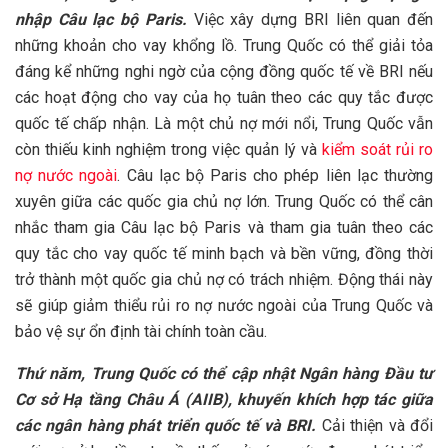
nhập Câu lạc bộ Paris.
Việc xây dựng BRI liên quan đến
những khoản cho vay khổng lồ. Trung Quốc có thể giải tỏa
đáng kể những nghi ngờ của cộng đồng quốc tế về BRI nếu
các hoạt động cho vay của họ tuân theo các quy tắc được
quốc tế chấp nhận. Là một chủ nợ mới nổi, Trung Quốc vẫn
còn thiếu kinh nghiệm trong việc quản lý và
kiểm soát rủi ro
nợ nước ngoài
. Câu lạc bộ Paris cho phép liên lạc thường
xuyên giữa các quốc gia chủ nợ lớn. Trung Quốc có thể cân
nhắc tham gia Câu lạc bộ Paris và tham gia tuân theo các
quy tắc cho vay quốc tế minh bạch và bền vững, đồng thời
trở thành một quốc gia chủ nợ có trách nhiệm. Động thái này
sẽ giúp giảm thiểu rủi ro nợ nước ngoài của Trung Quốc và
bảo vệ sự ổn định tài chính toàn cầu.
Thứ năm, Trung Quốc có thể cập nhật Ngân hàng Đầu tư
Cơ sở Hạ tầng Châu Á (AIIB)
,
khuyến khích hợp tác giữa
các ngân hàng phát triển quốc tế và BRI.
Cải thiện và đổi