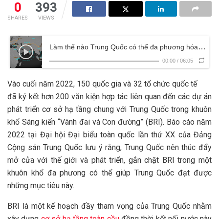
0
393
SHARES
VIEWS
Làm thế nào Trung Quốc có thể đa phương hóa BRI?
00:00
/
06:05
Vào cuối năm 2022, 150 quốc gia và 32 tổ chức quốc tế
đã ký kết hơn 200 văn kiện hợp tác liên quan đến các dự án
phát triển cơ sở hạ tầng chung với Trung Quốc trong khuôn
khổ Sáng kiến ​​“Vành đai và Con đường” (BRI). Báo cáo năm
2022 tại Đại hội Đại biểu toàn quốc lần thứ XX của Đảng
Cộng sản Trung Quốc lưu ý rằng, Trung Quốc nên thúc đẩy
mở cửa với thế giới và phát triển, gắn chặt BRI trong một
khuôn khổ đa phương có thể giúp Trung Quốc đạt được
những mục tiêu này.
BRI là một kế hoạch đầy tham vọng của Trung Quốc nhằm
xây dựng
cơ sở hạ tầng toàn cầu
đồng thời kết nối nước này