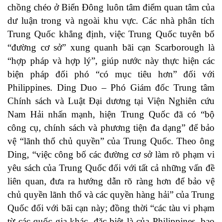
chồng chéo ở Biển Đông luôn tâm điểm quan tâm của
dư luận trong và ngoài khu vực. Các nhà phân tích
Trung Quốc khẳng định, việc Trung Quốc tuyên bố
“đường cơ sở” xung quanh bãi cạn Scarborough là
“hợp pháp và hợp lý”, giúp nước này thực hiện các
biện pháp đối phó “có mục tiêu hơn” đối với
Philippines. Ding Duo – Phó Giám đốc Trung tâm
Chính sách và Luật Đại dương tại Viện Nghiên cứu
Nam Hải nhấn mạnh, hiện Trung Quốc đã có “bộ
công cụ, chính sách và phương tiện đa dạng” để bảo
vệ “lãnh thổ chủ quyền” của Trung Quốc. Theo ông
Ding, “việc công bố các đường cơ sở làm rõ phạm vi
yêu sách của Trung Quốc đối với tất cả những vấn đề
liên quan, đưa ra hướng dẫn rõ ràng hơn để bảo vệ
chủ quyền lãnh thổ và các quyền hàng hải” của Trung
Quốc đối với bãi cạn này; đồng thời “các tàu vi phạm
từ các quốc gia khác, đặc biệt là của Philippines, bao