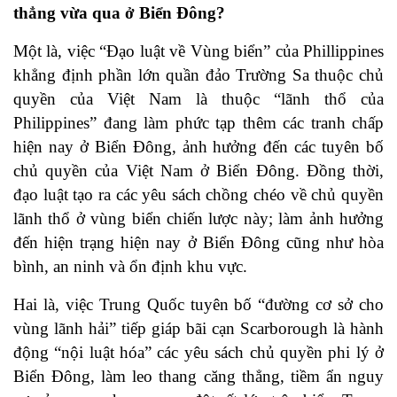
thẳng vừa qua ở Biển Đông?
Một là, việc “Đạo luật về Vùng biển” của Phillippines
khẳng định phần lớn quần đảo Trường Sa thuộc chủ
quyền của Việt Nam là thuộc “lãnh thổ của
Philippines” đang làm phức tạp thêm các tranh chấp
hiện nay ở Biển Đông, ảnh hưởng đến các tuyên bố
chủ quyền của Việt Nam ở Biển Đông. Đồng thời,
đạo luật tạo ra các yêu sách chồng chéo về chủ quyền
lãnh thổ ở vùng biển chiến lược này; làm ảnh hưởng
đến hiện trạng hiện nay ở Biển Đông cũng như hòa
bình, an ninh và ổn định khu vực.
Hai là, việc Trung Quốc tuyên bố “đường cơ sở cho
vùng lãnh hải” tiếp giáp bãi cạn Scarborough là hành
động “nội luật hóa” các yêu sách chủ quyền phi lý ở
Biển Đông, làm leo thang căng thẳng, tiềm ẩn nguy