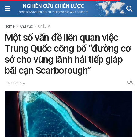
Home
Khu vực
Châu Á
Một số vấn đề liên quan việc
Trung Quốc công bố “đường cơ
sở cho vùng lãnh hải tiếp giáp
bãi cạn Scarborough”
A
18/11/2024
A