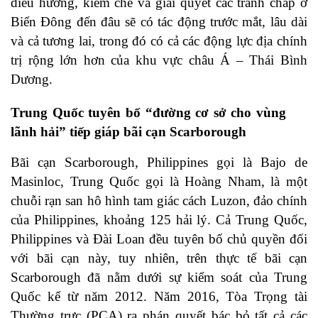
điều hướng, kiềm chế và giải quyết các tranh chấp ở
Biển Đông đến đâu sẽ có tác động trước mắt, lâu dài
và cả tương lai, trong đó có cả các động lực địa chính
trị rộng lớn hơn của khu vực châu Á – Thái Bình
Dương.
Trung Quốc tuyên bố “đường cơ sở cho vùng
lãnh hải” tiếp giáp bãi cạn Scarborough
Bãi cạn Scarborough, Philippines gọi là Bajo de
Masinloc, Trung Quốc gọi là Hoàng Nham, là một
chuỗi rạn san hô hình tam giác cách Luzon, đảo chính
của Philippines, khoảng 125 hải lý. Cả Trung Quốc,
Philippines và Đài Loan đều tuyên bố chủ quyền đối
với bãi cạn này, tuy nhiên, trên thực tế bãi cạn
Scarborough đã nằm dưới sự kiểm soát của Trung
Quốc kể từ năm 2012. Năm 2016, Tòa Trọng tài
Thường trực (PCA) ra phán quyết bác bỏ tất cả các