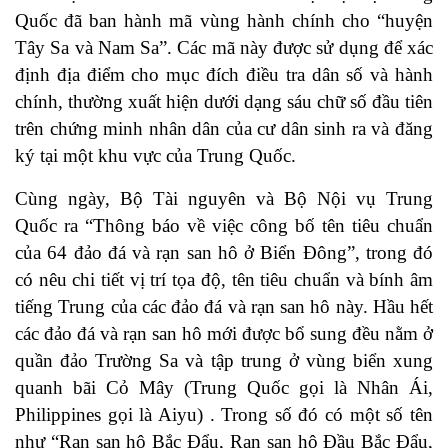
Quốc đã ban hành mã vùng hành chính cho “huyện
Tây Sa và Nam Sa”. Các mã này được sử dụng để xác
định địa điểm cho mục đích điều tra dân số và hành
chính, thường xuất hiện dưới dạng sáu chữ số đầu tiên
trên chứng minh nhân dân của cư dân sinh ra và đăng
ký tại một khu vực của Trung Quốc.
Cùng ngày, Bộ Tài nguyên và Bộ Nội vụ Trung
Quốc ra “Thông báo về việc công bố tên tiêu chuẩn
của 64 đảo đá và rạn san hô ở Biển Đông”, trong đó
có nêu chi tiết vị trí tọa độ, tên tiêu chuẩn và bính âm
tiếng Trung của các đảo đá và rạn san hô này. Hầu hết
các đảo đá và rạn san hô mới được bổ sung đều nằm ở
quần đảo Trường Sa và tập trung ở vùng biển xung
quanh bãi Cỏ Mây (Trung Quốc gọi là Nhân Ái,
Philippines gọi là Aiyu) . Trong số đó có một số tên
như “Rạn san hô Bắc Đẩu, Rạn san hô Đầu Bắc Đẩu,