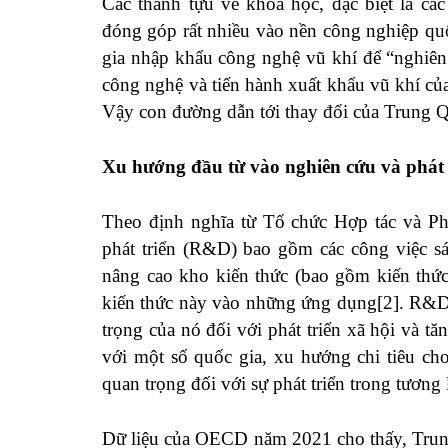
Các thành tựu về khoa học, đặc biệt là cá
đóng góp rất nhiều vào nền công nghiệp q
gia nhập khẩu công nghệ vũ khí để “nghiên
công nghệ và tiến hành xuất khẩu vũ khí củ
Vậy con đường dẫn tới thay đổi của Trung Qu
Xu hướng đầu từ vào nghiên cứu và phát
Theo định nghĩa từ Tổ chức Hợp tác và Ph
phát triển (R&D) bao gồm các công việc s
nâng cao kho kiến thức (bao gồm kiến thức
kiến thức này vào những ứng dụng
[2]
. R&D 
trọng của nó đối với phát triển xã hội và t
với một số quốc gia, xu hướng chi tiêu ch
quan trọng đối với sự phát triển trong tương 
Dữ liệu của OECD năm 2021 cho thấy, Trun