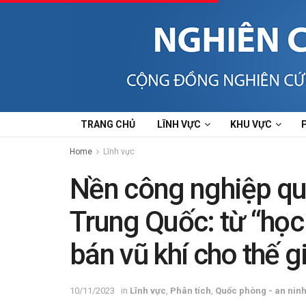
TRANG CHỦ
LĨNH VỰC
KHU VỰC
Home
Lĩnh vực
Nền công nghiệp qu
Trung Quốc: từ “học
bán vũ khí cho thế g
10/11/2023
in
Lĩnh vực
,
Phân tích
,
Quốc phòng - an nin