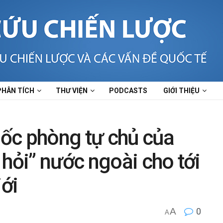
PHÂN TÍCH
THƯ VIỆN
PODCASTS
GIỚI THIỆU
ốc phòng tự chủ của
 hỏi” nước ngoài cho tới
iới
A
0
h
A