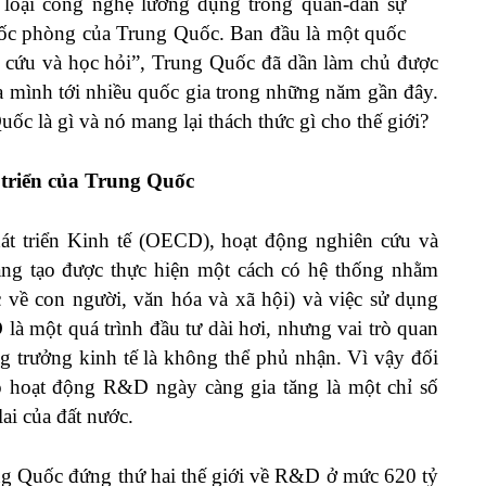
c loại công nghệ lưỡng dụng trong quân-dân sự
uốc phòng của Trung Quốc. Ban đầu là một quốc
 cứu và học hỏi”, Trung Quốc đã dần làm chủ được
a mình tới nhiều quốc gia trong những năm gần đây.
ốc là gì và nó mang lại thách thức gì cho thế giới?
 triển của Trung Quốc
át triển Kinh tế (OECD), hoạt động nghiên cứu và
áng tạo được thực hiện một cách có hệ thống nhằm
 về con người, văn hóa và xã hội) và việc sử dụng
là một quá trình đầu tư dài hơi, nhưng vai trò quan
ăng trưởng kinh tế là không thể phủ nhận. Vì vậy đối
o hoạt động R&D ngày càng gia tăng là một chỉ số
lai của đất nước.
g Quốc đứng thứ hai thế giới về R&D ở mức 620 tỷ