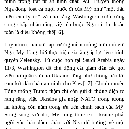
mình trong trật tự an ninh châu Âu. Truyền thông
Nga đồng loạt ca ngợi bước đi của Mỹ như “một dấu
hiệu của lý trí” và cho rằng Washington cuối cùng
cũng chấp nhận rằng việc ép buộc Nga rút lui hoàn
toàn là điều không thể[16].
Tuy nhiên, trái với lập trường mềm mỏng hơn đối với
Nga, Mỹ đồng thời thực hiện gia tăng áp lực lên chính
quyền Zelensky. Từ cuộc họp tại Saudi Arabia ngày
11/3, Washington đã chủ động cắt giảm dần các gói
viện trợ quân sự cho Ukraine cũng như không bàn tới
cam kết đảm bảo an ninh cho Kiev[17]. Chính quyền
Tổng thống Trump thậm chí còn gửi đi thông điệp rõ
ràng rằng việc Ukraine gia nhập NATO trong tương
lai không còn nằm trong ưu tiên chính sách của Mỹ.
Song song với đó, Mỹ cũng thúc ép Ukraine phải
ngồi vào bàn đàm phán với Nga để hướng về một