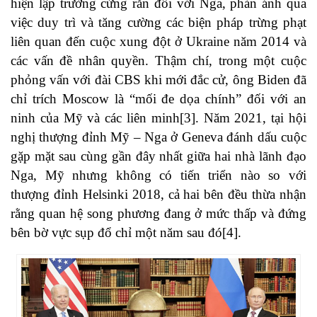
hiện lập trường cứng rắn đối với Nga, phản ánh qua
việc duy trì và tăng cường các biện pháp trừng phạt
liên quan đến cuộc xung đột ở Ukraine năm 2014 và
các vấn đề nhân quyền. Thậm chí, trong một cuộc
phỏng vấn với đài CBS khi mới đắc cử, ông Biden đã
chỉ trích Moscow là “mối đe dọa chính” đối với an
ninh của Mỹ và các liên minh[3]. Năm 2021, tại hội
nghị thượng đỉnh Mỹ – Nga ở Geneva đánh dấu cuộc
gặp mặt sau cùng gần đây nhất giữa hai nhà lãnh đạo
Nga, Mỹ nhưng không có tiến triển nào so với
thượng đỉnh Helsinki 2018, cả hai bên đều thừa nhận
rằng quan hệ song phương đang ở mức thấp và đứng
bên bờ vực sụp đổ chỉ một năm sau đó[4].