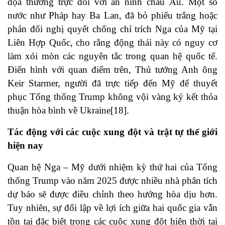
dọa thường trực đối với an ninh châu Âu. Một số
nước như Pháp hay Ba Lan, đã bỏ phiếu trắng hoặc
phản đối nghị quyết chống chỉ trích Nga của Mỹ tại
Liên Hợp Quốc, cho rằng động thái này có nguy cơ
làm xói mòn các nguyên tắc trong quan hệ quốc tế.
Điển hình với quan điểm trên, Thủ tướng Anh ông
Keir Starmer, người đã trực tiếp đến Mỹ để thuyết
phục Tổng thống Trump không vội vàng ký kết thỏa
thuận hòa bình về Ukraine[18].
Tác động với các cuộc xung đột và trật tự thế giới
hiện nay
Quan hệ Nga – Mỹ dưới nhiệm kỳ thứ hai của Tổng
thống Trump vào năm 2025 được nhiều nhà phân tích
dự báo sẽ được điều chỉnh theo hướng hòa dịu hơn.
Tuy nhiên, sự đối lập về lợi ích giữa hai quốc gia vẫn
tồn tại đặc biệt trong các cuộc xung đột hiện thời tại