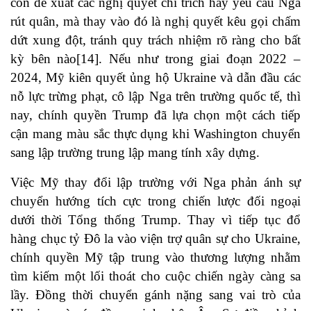
còn đề xuất các nghị quyết chỉ trích hay yêu cầu Nga
rút quân, mà thay vào đó là nghị quyết kêu gọi chấm
dứt xung đột, tránh quy trách nhiệm rõ ràng cho bất
kỳ bên nào[14]. Nếu như trong giai đoạn 2022 –
2024, Mỹ kiên quyết ủng hộ Ukraine và dẫn đầu các
nỗ lực trừng phạt, cô lập Nga trên trường quốc tế, thì
nay, chính quyền Trump đã lựa chọn một cách tiếp
cận mang màu sắc thực dụng khi Washington chuyển
sang lập trường trung lập mang tính xây dựng.
Việc Mỹ thay đổi lập trường với Nga phản ánh sự
chuyển hướng tích cực trong chiến lược đối ngoại
dưới thời Tổng thống Trump. Thay vì tiếp tục đổ
hàng chục tỷ Đô la vào viện trợ quân sự cho Ukraine,
chính quyền Mỹ tập trung vào thương lượng nhằm
tìm kiếm một lối thoát cho cuộc chiến ngày càng sa
lầy. Đồng thời chuyển gánh nặng sang vai trò của