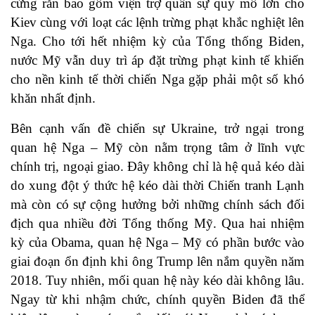
cứng rắn bao gồm viện trợ quân sự quy mô lớn cho
Kiev cùng với loạt các lệnh trừng phạt khắc nghiệt lên
Nga. Cho tới hết nhiệm kỳ của Tổng thống Biden,
nước Mỹ vẫn duy trì áp đặt trừng phạt kinh tế khiến
cho nền kinh tế thời chiến Nga gặp phải một số khó
khăn nhất định.
Bên cạnh vấn đề chiến sự Ukraine, trở ngại trong
quan hệ Nga – Mỹ còn nằm trọng tâm ở lĩnh vực
chính trị, ngoại giao. Đây không chỉ là hệ quả kéo dài
do xung đột ý thức hệ kéo dài thời Chiến tranh Lạnh
mà còn có sự cộng hưởng bởi những chính sách đối
địch qua nhiều đời Tổng thống Mỹ. Qua hai nhiệm
kỳ của Obama, quan hệ Nga – Mỹ có phần bước vào
giai đoạn ổn định khi ông Trump lên nắm quyền năm
2018. Tuy nhiên, mối quan hệ này kéo dài không lâu.
Ngay từ khi nhậm chức, chính quyền Biden đã thể