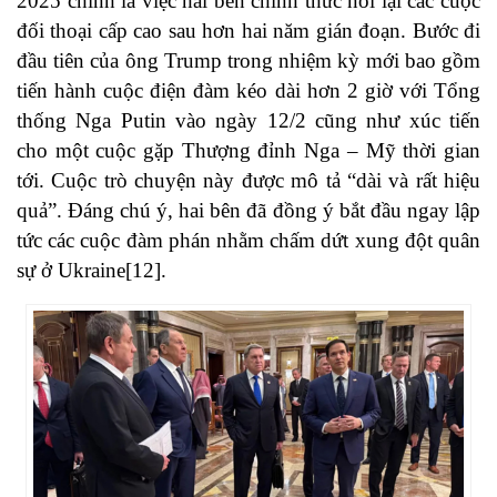
2025 chính là việc hai bên chính thức nối lại các cuộc
đối thoại cấp cao sau hơn hai năm gián đoạn. Bước đi
đầu tiên của ông Trump trong nhiệm kỳ mới bao gồm
tiến hành cuộc điện đàm kéo dài hơn 2 giờ với Tổng
thống Nga Putin vào ngày 12/2 cũng như xúc tiến
cho một cuộc gặp Thượng đỉnh Nga – Mỹ thời gian
tới. Cuộc trò chuyện này được mô tả “dài và rất hiệu
quả”. Đáng chú ý, hai bên đã đồng ý bắt đầu ngay lập
tức các cuộc đàm phán nhằm chấm dứt xung đột quân
sự ở Ukraine[12].