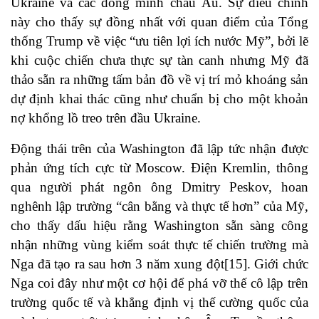
Ukraine và các đồng minh châu Âu. Sự điều chỉnh
này cho thấy sự đồng nhất với quan điểm của Tổng
thống Trump về việc “ưu tiên lợi ích nước Mỹ”, bởi lẽ
khi cuộc chiến chưa thực sự tàn canh nhưng Mỹ đã
thảo sẵn ra những tấm bản đồ về vị trí mỏ khoáng sản
dự định khai thác cũng như chuẩn bị cho một khoản
nợ khổng lồ treo trên đầu Ukraine.
Động thái trên của Washington đã lập tức nhận được
phản ứng tích cực từ Moscow. Điện Kremlin, thông
qua người phát ngôn ông Dmitry Peskov, hoan
nghênh lập trường “cân bằng và thực tế hơn” của Mỹ,
cho thấy dấu hiệu rằng Washington sẵn sàng công
nhận những vùng kiểm soát thực tế chiến trường mà
Nga đã tạo ra sau hơn 3 năm xung đột[15]. Giới chức
Nga coi đây như một cơ hội để phá vỡ thế cô lập trên
trường quốc tế và khẳng định vị thế cường quốc của