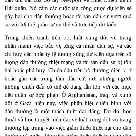
Hải quân. Nó cấm các cuộc tấn công được dự kiến sẽ
gây hại cho dân thường hoặc tài sản dân sự vượt quá
so với lợi thế quân sự cụ thể và trực tiếp dự kiến.
Trong chiến tranh trên bộ, luật xung đột vũ trang
nhấn mạnh việc bảo vệ từng cá nhân dân sự, và các
chỉ huy cân nhắc tỷ lệ tương xứng dự kiến dựa trên số
lượng dân thường thiệt mạng và tài sản dân sự bị tổn
hại hoặc phá hủy. Chiến đấu trên bộ thường diễn ra ở
hoặc gần các trung tâm dân cư, nơi những người
không chiến đấu có thể dễ dàng lẫn lộn với các mục
tiêu quân sự hợp pháp. Ở Afghanistan, Iraq, và xung
đột ở Gaza hiện nay, việc phân biệt chiến binh với
dân thường là một thách thức dai dẳng. Do đó, học
thuật và học thuyết hiện đại về luật xung đột vũ trang
thường tập trung vào việc giảm thiểu thiệt hại cho dân
thường cá nhân. Mục tiêu giảm thiểu thiệt hại cho dân