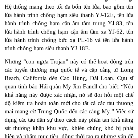
Hệ thống mang theo tối đa bốn tên lửa, bao gồm tên
lửa hành trình chống hạm siêu thanh YJ-12E, tên lửa
hành trình chống hạm cận âm tầm trung YJ-83, tên
lửa hành trình chống hạm cận âm tầm xa YJ-62, tên
lửa hành trình chống bức xạ PL-16 và tên lửa hành
trình chống hạm siêu thanh YJ-18E.
Những “con ngựa Trojan” này có thể hoạt động trên
các tuyến thương mại quốc tế và cập cảng từ Long
Beach, California đến Cao Hùng, Đài Loan. Cựu sĩ
quan tình báo Hải quân Mỹ Jim Fanell cho biết: “Nếu
khả năng này được xác nhận, nó sẽ đòi hỏi một chế
độ kiểm tra hoàn toàn mới cho tất cả các tàu thương
mại mang cờ Trung Quốc đến các cảng Mỹ.” Việc sử
dụng các tàu dân sự theo cách này phân tán khả năng
sát thương khắp khu vực, khiến chúng khó bị phát
hiện và nhắm mục tiêu, đồng thời tạo ra những vấn đề