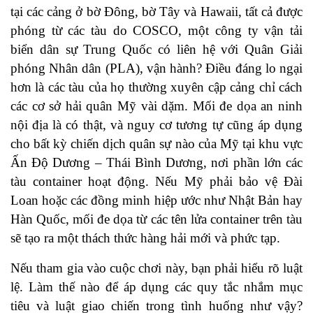
tại các cảng ở bờ Đông, bờ Tây và Hawaii, tất cả được
phóng từ các tàu do COSCO, một công ty vận tải
biển dân sự Trung Quốc có liên hệ với Quân Giải
phóng Nhân dân (PLA), vận hành? Điều đáng lo ngại
hơn là các tàu của họ thường xuyên cập cảng chỉ cách
các cơ sở hải quân Mỹ vài dặm. Mối đe dọa an ninh
nội địa là có thật, và nguy cơ tương tự cũng áp dụng
cho bất kỳ chiến dịch quân sự nào của Mỹ tại khu vực
Ấn Độ Dương – Thái Bình Dương, nơi phần lớn các
tàu container hoạt động. Nếu Mỹ phải bảo vệ Đài
Loan hoặc các đồng minh hiệp ước như Nhật Bản hay
Hàn Quốc, mối đe dọa từ các tên lửa container trên tàu
sẽ tạo ra một thách thức hàng hải mới và phức tạp.
Nếu tham gia vào cuộc chơi này, bạn phải hiểu rõ luật
lệ. Làm thế nào để áp dụng các quy tắc nhắm mục
tiêu và luật giao chiến trong tình huống như vậy?