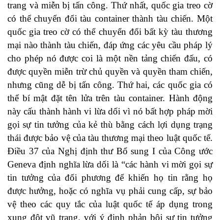
trang và miễn bị tấn công. Thứ nhất, quốc gia treo cờ
có thể chuyển đổi tàu container thành tàu chiến. Một
quốc gia treo cờ có thể chuyển đổi bất kỳ tàu thương
mại nào thành tàu chiến, đáp ứng các yêu cầu pháp lý
cho phép nó được coi là một nền tảng chiến đấu, có
được quyền miễn trừ chủ quyền và quyền tham chiến,
nhưng cũng dễ bị tấn công. Thứ hai, các quốc gia có
thể bí mật đặt tên lửa trên tàu container. Hành động
này cấu thành hành vi lừa dối vì nó bất hợp pháp mời
gọi sự tin tưởng của kẻ thù bằng cách lợi dụng trạng
thái được bảo vệ của tàu thương mại theo luật quốc tế.
Điều 37 của Nghị định thư Bổ sung I của Công ước
Geneva định nghĩa lừa dối là “các hành vi mời gọi sự
tin tưởng của đối phương để khiến họ tin rằng họ
được hưởng, hoặc có nghĩa vụ phải cung cấp, sự bảo
vệ theo các quy tắc của luật quốc tế áp dụng trong
xung đột vũ trang, với ý định phản bội sự tin tưởng