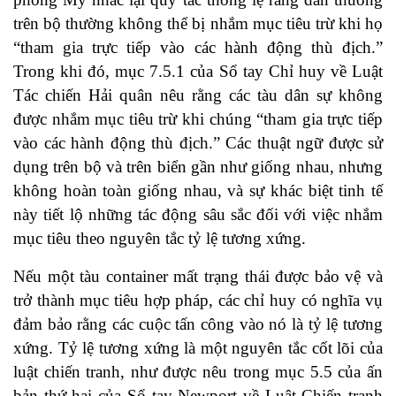
trên bộ thường không thể bị nhắm mục tiêu trừ khi họ
“tham gia trực tiếp vào các hành động thù địch.”
Trong khi đó, mục 7.5.1 của Sổ tay Chỉ huy về Luật
Tác chiến Hải quân nêu rằng các tàu dân sự không
được nhắm mục tiêu trừ khi chúng “tham gia trực tiếp
vào các hành động thù địch.” Các thuật ngữ được sử
dụng trên bộ và trên biển gần như giống nhau, nhưng
không hoàn toàn giống nhau, và sự khác biệt tinh tế
này tiết lộ những tác động sâu sắc đối với việc nhắm
mục tiêu theo nguyên tắc tỷ lệ tương xứng.
Nếu một tàu container mất trạng thái được bảo vệ và
trở thành mục tiêu hợp pháp, các chỉ huy có nghĩa vụ
đảm bảo rằng các cuộc tấn công vào nó là tỷ lệ tương
xứng. Tỷ lệ tương xứng là một nguyên tắc cốt lõi của
luật chiến tranh, như được nêu trong mục 5.5 của ấn
bản thứ hai của Sổ tay Newport về Luật Chiến tranh