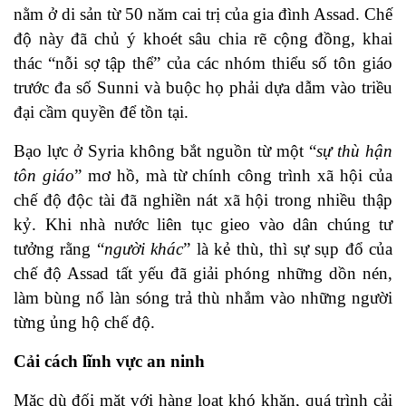
nằm ở di sản từ 50 năm cai trị của gia đình Assad. Chế
độ này đã chủ ý khoét sâu chia rẽ cộng đồng, khai
thác “nỗi sợ tập thể” của các nhóm thiểu số tôn giáo
trước đa số Sunni và buộc họ phải dựa dẫm vào triều
đại cầm quyền để tồn tại.
Bạo lực ở Syria không bắt nguồn từ một “
sự thù hận
tôn giáo
” mơ hồ, mà từ chính công trình xã hội của
chế độ độc tài đã nghiền nát xã hội trong nhiều thập
kỷ. Khi nhà nước liên tục gieo vào dân chúng tư
tưởng rằng “
người khác
” là kẻ thù, thì sự sụp đổ của
chế độ Assad tất yếu đã giải phóng những dồn nén,
làm bùng nổ làn sóng trả thù nhắm vào những người
từng ủng hộ chế độ.
Cải cách lĩnh vực an ninh
Mặc dù đối mặt với hàng loạt khó khăn, quá trình cải