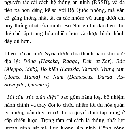
nguyên tắc cải cách hệ thống an ninh (RSSB), và đã
tiến xa hơn đáng kể so với Bộ Quốc phòng, mà vẫn
cố gắng thống nhất tất cả các nhóm vũ trang dưới chỉ
huy thống nhất của mình. Bộ Nội vụ thì đại diện cho
thể chế tập trung hóa nhiều hơn và được hình thành
đầy đủ hơn.
Theo cơ cấu mới, Syria được chia thành năm khu vực
địa lý:
Đông (Hasaka, Raqqa, Deir ez-Zor), Bắc
(Aleppo, Idlib), Bờ biển (Latakia, Tartus), Trung tâm
(Homs, Hama) và Nam (Damascus, Daraa, As-
Suwayda, Quneitra)
.
“
Tái cấu trúc toàn diện
” bao gồm hàng loạt bổ nhiệm
hành chính và thay đổi tổ chức, nhằm tối ưu hóa quản
lý nhưng vẫn duy trì cơ chế ra quyết định tập trung ở
cấp chiến lược. Trọng tâm cải cách là thống nhất lực
lượng cảnh sát và Lực lượng An ninh Công cộng