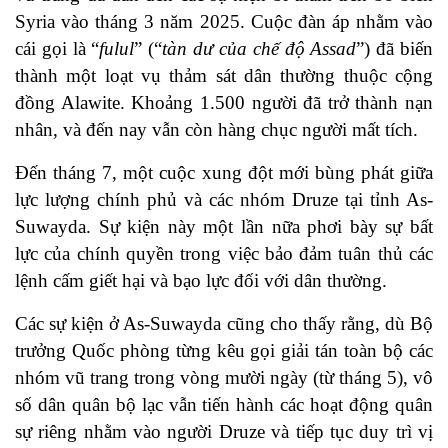
Syria vào tháng 3 năm 2025. Cuộc đàn áp nhằm vào
cái gọi là “
fulul
” (“
tàn dư của chế độ Assad
”) đã biến
thành một loạt vụ thảm sát dân thường thuộc cộng
đồng Alawite. Khoảng 1.500 người đã trở thành nạn
nhân, và đến nay vẫn còn hàng chục người mất tích.
Đến tháng 7, một cuộc xung đột mới bùng phát giữa
lực lượng chính phủ và các nhóm Druze tại tỉnh As-
Suwayda. Sự kiện này một lần nữa phơi bày sự bất
lực của chính quyền trong việc bảo đảm tuân thủ các
lệnh cấm giết hại và bạo lực đối với dân thường.
Các sự kiện ở As-Suwayda cũng cho thấy rằng, dù Bộ
trưởng Quốc phòng từng kêu gọi giải tán toàn bộ các
nhóm vũ trang trong vòng mười ngày (từ tháng 5), vô
số dân quân bộ lạc vẫn tiến hành các hoạt động quân
sự riêng nhằm vào người Druze và tiếp tục duy trì vị