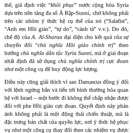
thế, giả định việc “
khôi phục
” nước cộng hòa Syria
dựa trên nền tảng đa số Ả Rập-Sunni, chứ không phải
trên các nhóm ý thức hệ cụ thể của nó (“Salafist”,
“Anh em Hồi giáo”, “tự do”, “cánh tả” v.v.). Do đó,
chế độ của
A. Al-Sharaa
đại diện cho kết quả của sự
chuyển đổi “
chủ nghĩa Hồi giáo chính trị
” theo
hướng
chủ nghĩa dân tộc Syria Sunni
, mà ở giai đoạn
nhất định đã sử dụng
chủ nghĩa chính trị cực đoan
như một công cụ để huy động lực lượng.
Điều này cũng giải thích vì sao Damascus đồng ý đối
với lệnh ngừng bắn và tiến tới bình thường hóa quan
hệ với Israel – một bước đi không thể chấp nhận được
đối với phe Hồi giáo cực đoan. Quyết định này phản
ánh không phải là một động thái chiến thuật, mà là
đặc trưng bản chất của quyền lực, nơi ý thức hệ phục
vụ như một công cụ thay đổi theo các nhiệm vụ được