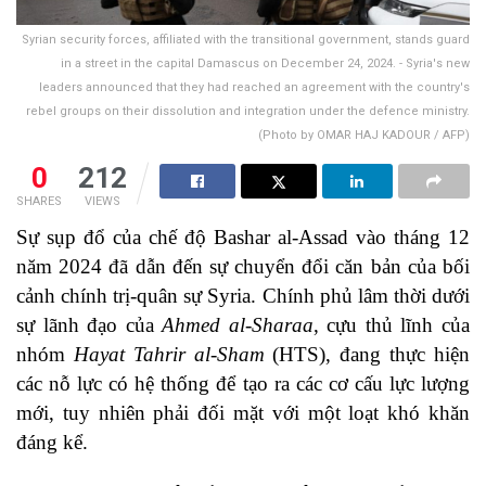
Syrian security forces, affiliated with the transitional government, stands guard
in a street in the capital Damascus on December 24, 2024. - Syria's new
leaders announced that they had reached an agreement with the country's
rebel groups on their dissolution and integration under the defence ministry.
(Photo by OMAR HAJ KADOUR / AFP)
0
212
SHARES
VIEWS
Sự sụp đổ của chế độ Bashar al-Assad vào tháng 12
năm 2024 đã dẫn đến sự chuyển đổi căn bản của bối
cảnh chính trị-quân sự Syria. Chính phủ lâm thời dưới
sự lãnh đạo của
Ahmed al-Sharaa
, cựu thủ lĩnh của
nhóm
Hayat Tahrir al-Sham
(HTS), đang thực hiện
các nỗ lực có hệ thống để tạo ra các cơ cấu lực lượng
mới, tuy nhiên phải đối mặt với một loạt khó khăn
đáng kể.