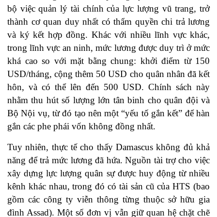
bộ việc quản lý tài chính của lực lượng vũ trang, trở
thành cơ quan duy nhất có thẩm quyền chi trả lương
và ký kết hợp đồng. Khác với nhiều lĩnh vực khác,
trong lĩnh vực an ninh, mức lương được duy trì ở mức
khá cao so với mặt bằng chung: khởi điểm từ 150
USD/tháng, cộng thêm 50 USD cho quân nhân đã kết
hôn, và có thể lên đến 500 USD. Chính sách này
nhằm thu hút số lượng lớn tân binh cho quân đội và
Bộ Nội vụ, từ đó tạo nên một “yếu tố gắn kết” để hàn
gắn các phe phái vốn không đồng nhất.
Tuy nhiên, thực tế cho thấy Damascus không đủ khả
năng để trả mức lương đã hứa. Nguồn tài trợ cho việc
xây dựng lực lượng quân sự được huy động từ nhiều
kênh khác nhau, trong đó có tài sản cũ của HTS (bao
gồm các công ty viễn thông từng thuộc sở hữu gia
đình Assad). Một số đơn vị vẫn giữ quan hệ chặt chẽ