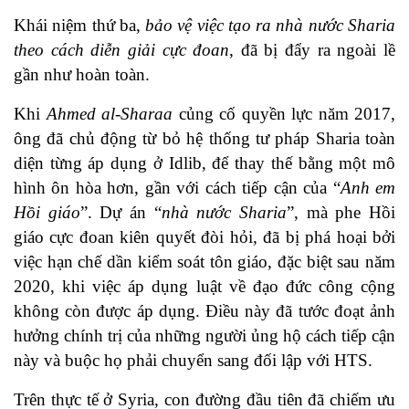
Khái niệm thứ ba,
bảo vệ việc tạo ra nhà nước Sharia
theo cách diễn giải cực đoan
, đã bị đẩy ra ngoài lề
gần như hoàn toàn.
Khi
Ahmed al-Sharaa
củng cố quyền lực năm 2017,
ông đã chủ động từ bỏ hệ thống tư pháp Sharia toàn
diện từng áp dụng ở Idlib, để thay thế bằng một mô
hình ôn hòa hơn, gần với cách tiếp cận của “
Anh em
Hồi giáo
”. Dự án “
nhà nước Sharia
”, mà phe Hồi
giáo cực đoan kiên quyết đòi hỏi, đã bị phá hoại bởi
việc hạn chế dần kiểm soát tôn giáo, đặc biệt sau năm
2020, khi việc áp dụng luật về đạo đức công cộng
không còn được áp dụng. Điều này đã tước đoạt ảnh
hưởng chính trị của những người ủng hộ cách tiếp cận
này và buộc họ phải chuyển sang đối lập với HTS.
Trên thực tế ở Syria, con đường đầu tiên đã chiếm ưu