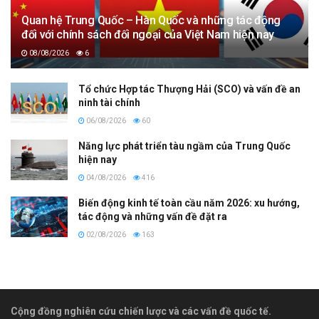
Quan hệ Trung Quốc – Hàn Quốc và những tác động
đối với chính sách đối ngoại của Việt Nam hiện nay
08/08/2026
6
Tổ chức Hợp tác Thượng Hải (SCO) và vấn đề an
ninh tài chính
06/08/2026
60
Năng lực phát triển tàu ngầm của Trung Quốc
hiện nay
04/08/2026
416
Biến động kinh tế toàn cầu năm 2026: xu hướng,
tác động và những vấn đề đặt ra
02/08/2026
163
Cộng đồng nghiên cứu chiến lược và các vấn đề quốc tế.