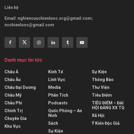
Liên hệ
Email:
nghiencuuchienluoc.org@gmail.com
;
ncchienluoc@gmail.com
Danh mục tin tức
Châu Á
Kinh Tế
Sự Kiện
Châu Âu
Lĩnh Vực
Thông Báo
Châu Đại Dương
Media
Thư Viện
Châu Mỹ
Phân Tích
Tiêu Điểm
Châu Phi
Podcasts
TIÊU ĐIỂM – ĐẠI
HỘI ĐẢNG XX TQ
Chính Trị
Quốc Phòng – An
Ninh
Xã Hội
Chuyên Gia
Sách
Ý Kiến Độc Giả
Khu Vực
Sự Kiện