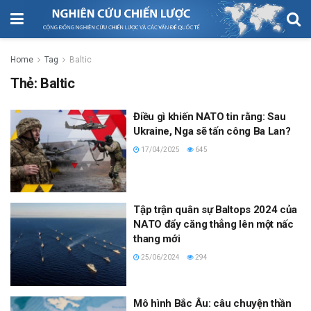
Home
Tag
Baltic
Thẻ:
Baltic
Điều gì khiến NATO tin rằng: Sau
Ukraine, Nga sẽ tấn công Ba Lan?
17/04/2025
645
Tập trận quân sự Baltops 2024 của
NATO đẩy căng thẳng lên một nấc
thang mới
25/06/2024
294
Mô hình Bắc Âu: câu chuyện thần