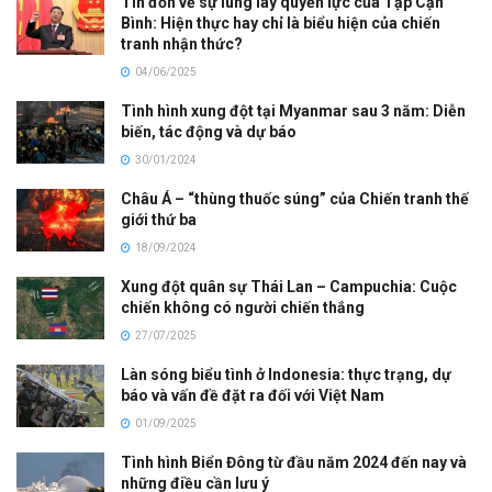
Tin đồn về sự lung lay quyền lực của Tập Cận
Bình: Hiện thực hay chỉ là biểu hiện của chiến
tranh nhận thức?
04/06/2025
Tình hình xung đột tại Myanmar sau 3 năm: Diễn
biến, tác động và dự báo
30/01/2024
Châu Á – “thùng thuốc súng” của Chiến tranh thế
giới thứ ba
18/09/2024
Xung đột quân sự Thái Lan – Campuchia: Cuộc
chiến không có người chiến thắng
27/07/2025
Làn sóng biểu tình ở Indonesia: thực trạng, dự
báo và vấn đề đặt ra đối với Việt Nam
01/09/2025
Tình hình Biển Đông từ đầu năm 2024 đến nay và
những điều cần lưu ý