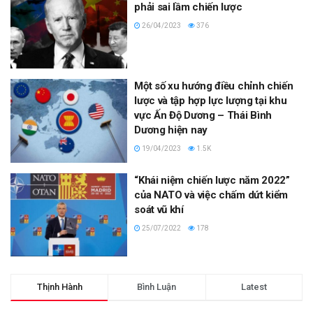
phải sai lầm chiến lược
26/04/2023
376
Một số xu hướng điều chỉnh chiến
lược và tập hợp lực lượng tại khu
vực Ấn Độ Dương – Thái Bình
Dương hiện nay
19/04/2023
1.5K
“Khái niệm chiến lược năm 2022”
của NATO và việc chấm dứt kiểm
soát vũ khí
25/07/2022
178
Thịnh Hành
Bình Luận
Latest