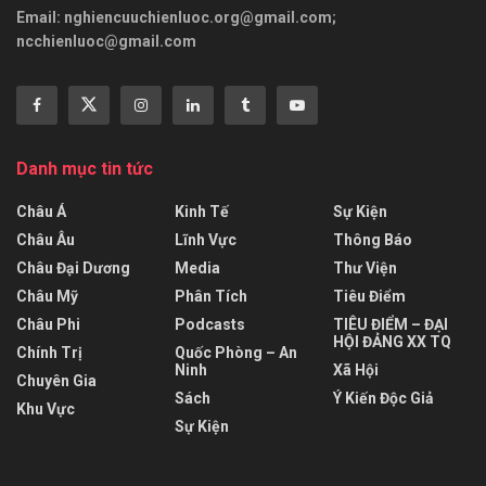
Email:
nghiencuuchienluoc.org@gmail.com
;
ncchienluoc@gmail.com
Danh mục tin tức
Châu Á
Kinh Tế
Sự Kiện
Châu Âu
Lĩnh Vực
Thông Báo
Châu Đại Dương
Media
Thư Viện
Châu Mỹ
Phân Tích
Tiêu Điểm
Châu Phi
Podcasts
TIÊU ĐIỂM – ĐẠI
HỘI ĐẢNG XX TQ
Chính Trị
Quốc Phòng – An
Ninh
Xã Hội
Chuyên Gia
Sách
Ý Kiến Độc Giả
Khu Vực
Sự Kiện