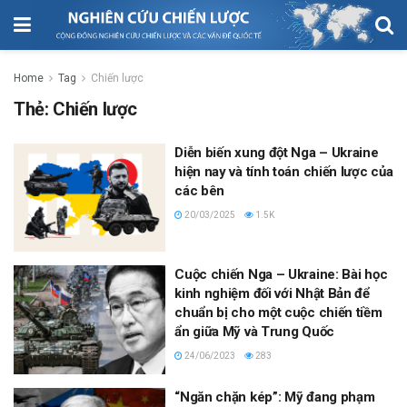
Home
Tag
Chiến lược
Thẻ:
Chiến lược
Diễn biến xung đột Nga – Ukraine
hiện nay và tính toán chiến lược của
các bên
20/03/2025
1.5K
Cuộc chiến Nga – Ukraine: Bài học
kinh nghiệm đối với Nhật Bản để
chuẩn bị cho một cuộc chiến tiềm
ẩn giữa Mỹ và Trung Quốc
24/06/2023
283
“Ngăn chặn kép”: Mỹ đang phạm