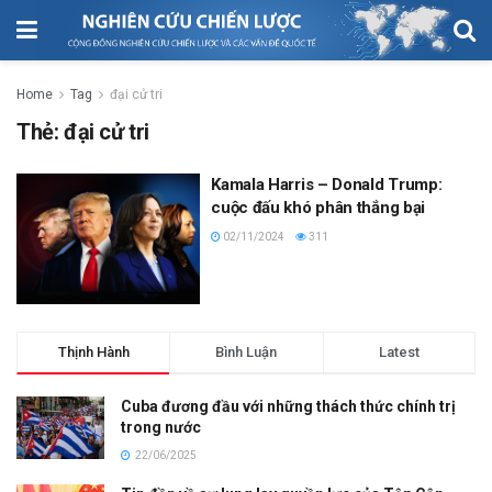
Home
Tag
đại cử tri
Thẻ:
đại cử tri
Kamala Harris – Donald Trump:
cuộc đấu khó phân thắng bại
02/11/2024
311
Thịnh Hành
Bình Luận
Latest
Cuba đương đầu với những thách thức chính trị
trong nước
22/06/2025