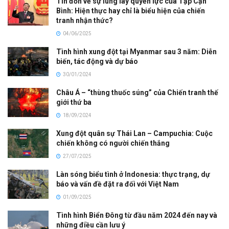
Tin đồn về sự lung lay quyền lực của Tập Cận
Bình: Hiện thực hay chỉ là biểu hiện của chiến
tranh nhận thức?
04/06/2025
Tình hình xung đột tại Myanmar sau 3 năm: Diễn
biến, tác động và dự báo
30/01/2024
Châu Á – “thùng thuốc súng” của Chiến tranh thế
giới thứ ba
18/09/2024
Xung đột quân sự Thái Lan – Campuchia: Cuộc
chiến không có người chiến thắng
27/07/2025
Làn sóng biểu tình ở Indonesia: thực trạng, dự
báo và vấn đề đặt ra đối với Việt Nam
01/09/2025
Tình hình Biển Đông từ đầu năm 2024 đến nay và
những điều cần lưu ý