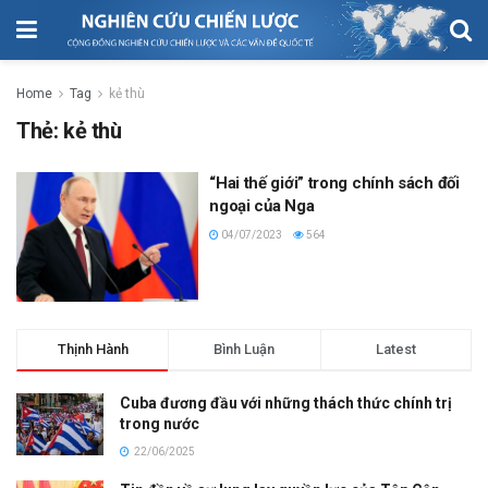
Home
Tag
kẻ thù
Thẻ:
kẻ thù
“Hai thế giới” trong chính sách đối
ngoại của Nga
04/07/2023
564
Thịnh Hành
Bình Luận
Latest
Cuba đương đầu với những thách thức chính trị
trong nước
22/06/2025