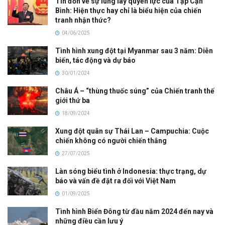
Tin đồn về sự lung lay quyền lực của Tập Cận
Bình: Hiện thực hay chỉ là biểu hiện của chiến
tranh nhận thức?
04/06/2025
Tình hình xung đột tại Myanmar sau 3 năm: Diễn
biến, tác động và dự báo
30/01/2024
Châu Á – “thùng thuốc súng” của Chiến tranh thế
giới thứ ba
18/09/2024
Xung đột quân sự Thái Lan – Campuchia: Cuộc
chiến không có người chiến thắng
27/07/2025
Làn sóng biểu tình ở Indonesia: thực trạng, dự
báo và vấn đề đặt ra đối với Việt Nam
01/09/2025
Tình hình Biển Đông từ đầu năm 2024 đến nay và
những điều cần lưu ý