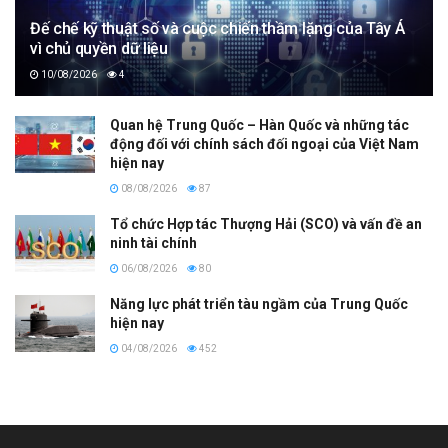
Đế chế kỹ thuật số và cuộc chiến thầm lặng của Tây Á
vì chủ quyền dữ liệu
10/08/2026
4
Quan hệ Trung Quốc – Hàn Quốc và những tác
động đối với chính sách đối ngoại của Việt Nam
hiện nay
08/08/2026
87
Tổ chức Hợp tác Thượng Hải (SCO) và vấn đề an
ninh tài chính
06/08/2026
80
Năng lực phát triển tàu ngầm của Trung Quốc
hiện nay
04/08/2026
452