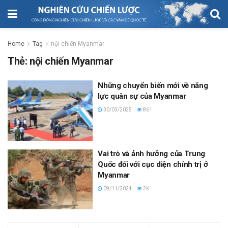
Home
Tag
nội chiến Myanmar
Thẻ:
nội chiến Myanmar
Những chuyển biến mới về năng
lực quân sự của Myanmar
30/03/2025
861
Vai trò và ảnh hưởng của Trung
Quốc đối với cục diện chính trị ở
Myanmar
09/11/2024
2K