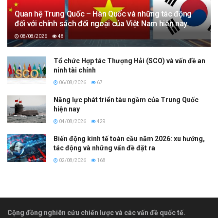
Quan hệ Trung Quốc – Hàn Quốc và những tác động
đối với chính sách đối ngoại của Việt Nam hiện nay
08/08/2026
48
Tổ chức Hợp tác Thượng Hải (SCO) và vấn đề an
ninh tài chính
06/08/2026
67
Năng lực phát triển tàu ngầm của Trung Quốc
hiện nay
04/08/2026
429
Biến động kinh tế toàn cầu năm 2026: xu hướng,
tác động và những vấn đề đặt ra
02/08/2026
168
Cộng đồng nghiên cứu chiến lược và các vấn đề quốc tế.