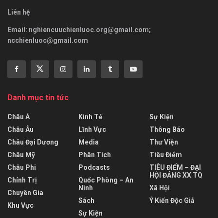
Liên hệ
Email:
nghiencuuchienluoc.org@gmail.com
;
ncchienluoc@gmail.com
Danh mục tin tức
Châu Á
Kinh Tế
Sự Kiện
Châu Âu
Lĩnh Vực
Thông Báo
Châu Đại Dương
Media
Thư Viện
Châu Mỹ
Phân Tích
Tiêu Điểm
Châu Phi
Podcasts
TIÊU ĐIỂM – ĐẠI
HỘI ĐẢNG XX TQ
Chính Trị
Quốc Phòng – An
Ninh
Xã Hội
Chuyên Gia
Sách
Ý Kiến Độc Giả
Khu Vực
Sự Kiện