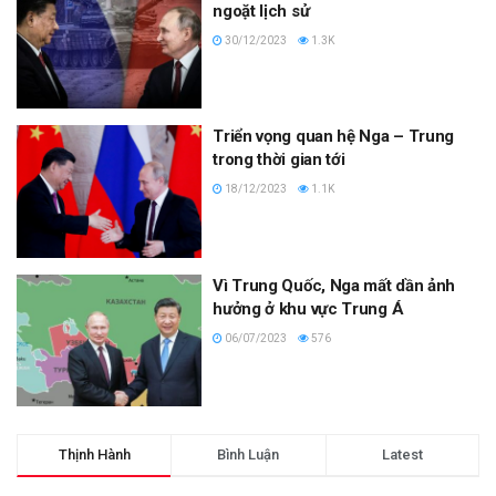
ngoặt lịch sử
30/12/2023
1.3K
Triển vọng quan hệ Nga – Trung
trong thời gian tới
18/12/2023
1.1K
Vì Trung Quốc, Nga mất dần ảnh
hưởng ở khu vực Trung Á
06/07/2023
576
Thịnh Hành
Bình Luận
Latest