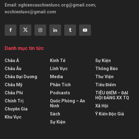
Email:
nghiencuuchienluoc.org@gmail.com
;
ncchienluoc@gmail.com
Danh mục tin tức
Châu Á
Kinh Tế
Sự Kiện
Châu Âu
Lĩnh Vực
Thông Báo
Châu Đại Dương
Media
Thư Viện
Châu Mỹ
Phân Tích
Tiêu Điểm
Châu Phi
Podcasts
TIÊU ĐIỂM – ĐẠI
HỘI ĐẢNG XX TQ
Chính Trị
Quốc Phòng – An
Ninh
Xã Hội
Chuyên Gia
Sách
Ý Kiến Độc Giả
Khu Vực
Sự Kiện