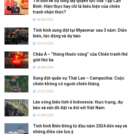
Tin đồn về sự lung lay quyền lực của Tập Cận
Bình: Hiện thực hay chỉ là biểu hiện của chiến
tranh nhận thức?
04/06/2025
Tình hình xung đột tại Myanmar sau 3 năm: Diễn
biến, tác động và dự báo
30/01/2024
Châu Á – “thùng thuốc súng” của Chiến tranh thế
giới thứ ba
18/09/2024
Xung đột quân sự Thái Lan – Campuchia: Cuộc
chiến không có người chiến thắng
27/07/2025
Làn sóng biểu tình ở Indonesia: thực trạng, dự
báo và vấn đề đặt ra đối với Việt Nam
01/09/2025
Tình hình Biển Đông từ đầu năm 2024 đến nay và
những điều cần lưu ý