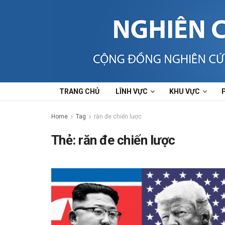
TRANG CHỦ
LĨNH VỰC
KHU VỰC
Home
Tag
răn đe chiến lược
Thẻ:
răn đe chiến lược