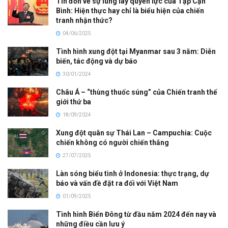
Tin đồn về sự lung lay quyền lực của Tập Cận
Bình: Hiện thực hay chỉ là biểu hiện của chiến
tranh nhận thức?
04/06/2025
Tình hình xung đột tại Myanmar sau 3 năm: Diễn
biến, tác động và dự báo
30/01/2024
Châu Á – “thùng thuốc súng” của Chiến tranh thế
giới thứ ba
18/09/2024
Xung đột quân sự Thái Lan – Campuchia: Cuộc
chiến không có người chiến thắng
27/07/2025
Làn sóng biểu tình ở Indonesia: thực trạng, dự
báo và vấn đề đặt ra đối với Việt Nam
01/09/2025
Tình hình Biển Đông từ đầu năm 2024 đến nay và
những điều cần lưu ý