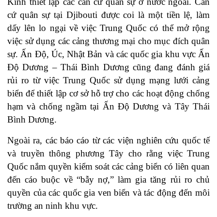
Kinh thiết lập các căn cứ quân sự ở nước ngoài. Căn
cứ quân sự tại Djibouti được coi là một tiền lệ, làm
dấy lên lo ngại về việc Trung Quốc có thể mở rộng
việc sử dụng các cảng thương mại cho mục đích quân
sự. Ấn Độ, Úc, Nhật Bản và các quốc gia khu vực Ấn
Độ Dương – Thái Bình Dương cũng đang đánh giá
rủi ro từ việc Trung Quốc sử dụng mạng lưới cảng
biển để thiết lập cơ sở hỗ trợ cho các hoạt động chống
hạm và chống ngầm tại Ấn Độ Dương và Tây Thái
Bình Dương.
Ngoài ra, các báo cáo từ các viện nghiên cứu quốc tế
và truyền thông phương Tây cho rằng việc Trung
Quốc nắm quyền kiểm soát các cảng biển có liên quan
đến cáo buộc về “bẫy nợ,” làm gia tăng rủi ro chủ
quyền của các quốc gia ven biển và tác động đến môi
trường an ninh khu vực.