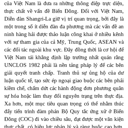
của Việt Nam là đưa ra những thông điệp trực diện,
thực chất về vấn đề Biển Đông. Đối với Việt Nam,
Diễn đàn Shangri-La giữ vị trí quan trọng, bởi đây là
một trong số ít diễn đàn đa phương mà các vấn đề an
ninh hàng hải được thảo luận công khai ở nhiều kênh
với sự tham gia của cả Mỹ, Trung Quốc, ASEAN và
các đối tác ngoài khu vực. Đây đồng thời là cơ hội để
Việt Nam tái khẳng định lập trường nhất quán rằng
UNCLOS 1982 phải là nền tảng pháp lý để các bên
giải quyết tranh chấp. Tranh thủ sự ủng hộ của dư
luận quốc tế, tạo sức ép ngoại giao buộc các bên phải
kiềm chế, chấm dứt các hành động đơn phương quân
sự hóa hoặc làm thay đổi nguyên trạng trên thực địa.
Xa hơn, một mục tiêu quan trọng có thể nhằm thúc
đẩy tiến trình đàm phán Bộ Quy tắc ứng xử ở Biển
Đông (COC) đi vào chiều sâu, đạt được một văn kiện
thực chất, có hiệu lực pháp lý và ràng buộc cao hơn,