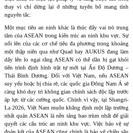
thay vì chỉ dừng lại ở những tuyên bố mang tính
nguyên tắc.
Một mục tiêu an ninh khác là thúc đẩy vai trò trung
tâm của ASEAN trong kiến trúc an ninh khu vực. Sự
nổi lên của các cơ chế tiêu đa phương trong khoảng
một thập niên qua như Quad hay AUKUS đang làm
dấy lên lo ngại rằng ASEAN có thể dần bị gạt khỏi
tiến trình định hình trật tự mới tại Ấn Độ Dương –
Thái Bình Dương. Đối với Việt Nam, nếu ASEAN
suy yếu hoặc bị chia rẽ, các quốc gia Đông Nam Á sẽ
càng khó duy trì không gian chính sách độc lập trước
áp lực từ các cường quốc. Chính vì vậy, tại Shangri-
La 2026, Việt Nam muốn khẳng định một lập trường
nhất quán ASEAN là nền tảng bao trùm nhất để giải
quyết các cấu trúc an ninh khu vực. Việc bảo vệ sự
đoàn kết của ASEAN cũng chính là bảo vệ chiều sâu