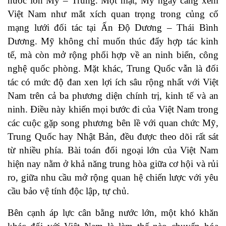
nước lớn Mỹ – Trung. Một mặt, Mỹ ngày càng xem
Việt Nam như mắt xích quan trọng trong củng cố
mạng lưới đối tác tại Ấn Độ Dương – Thái Bình
Dương. Mỹ không chỉ muốn thúc đẩy hợp tác kinh
tế, mà còn mở rộng phối hợp về an ninh biển, công
nghệ quốc phòng. Mặt khác, Trung Quốc vẫn là đối
tác có mức độ đan xen lợi ích sâu rộng nhất với Việt
Nam trên cả ba phương diện chính trị, kinh tế và an
ninh. Điều này khiến mọi bước đi của Việt Nam trong
các cuộc gặp song phương bên lề với quan chức Mỹ,
Trung Quốc hay Nhật Bản, đều được theo dõi rất sát
từ nhiều phía. Bài toán đối ngoại lớn của Việt Nam
hiện nay nằm ở khả năng trung hòa giữa cơ hội và rủi
ro, giữa nhu cầu mở rộng quan hệ chiến lược với yêu
cầu bảo vệ tính độc lập, tự chủ.
Bên cạnh áp lực cân bằng nước lớn, một khó khăn