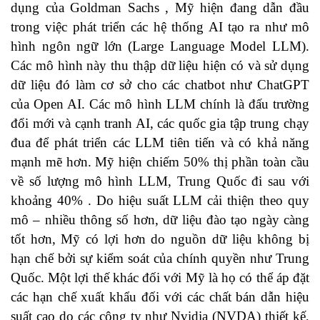
dụng của Goldman Sachs , Mỹ hiện đang dẫn đầu
trong việc phát triển các hệ thống AI tạo ra như mô
hình ngôn ngữ lớn (Large Language Model LLM).
Các mô hình này thu thập dữ liệu hiện có và sử dụng
dữ liệu đó làm cơ sở cho các chatbot như ChatGPT
của Open AI. Các mô hình LLM chính là đấu trường
đổi mới và cạnh tranh AI, các quốc gia tập trung chạy
đua để phát triển các LLM tiên tiến và có khả năng
mạnh mẽ hơn. Mỹ hiện chiếm 50% thị phần toàn cầu
về số lượng mô hình LLM, Trung Quốc đi sau với
khoảng 40% . Do hiệu suất LLM cải thiện theo quy
mô – nhiều thông số hơn, dữ liệu đào tạo ngày càng
tốt hơn, Mỹ có lợi hơn do nguồn dữ liệu không bị
hạn chế bởi sự kiểm soát của chính quyền như Trung
Quốc. Một lợi thế khác đối với Mỹ là họ có thể áp đặt
các hạn chế xuất khẩu đối với các chất bán dẫn hiệu
suất cao do các công ty như Nvidia (NVDA) thiết kế,