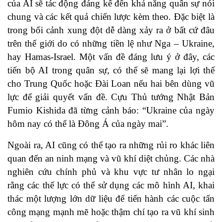
của AI sẽ tác động đáng kể đến khả năng quân sự nói
chung và các kết quả chiến lược kèm theo. Đặc biệt là
trong bối cảnh xung đột dễ dàng xảy ra ở bất cứ đâu
trên thế giới do có những tiền lệ như Nga – Ukraine,
hay Hamas-Israel. Một vấn đề đáng lưu ý ở đây, các
tiến bộ AI trong quân sự, có thể sẽ mang lại lợi thế
cho Trung Quốc hoặc Đài Loan nếu hai bên dùng vũ
lực để giải quyết vấn đề. Cựu Thủ tướng Nhật Bản
Fumio Kishida đã từng cảnh báo: “Ukraine của ngày
hôm nay có thể là Đông Á của ngày mai”.
Ngoài ra, AI cũng có thể tạo ra những rủi ro khác liên
quan đến an ninh mạng và vũ khí diệt chủng. Các nhà
nghiên cứu chính phủ và khu vực tư nhân lo ngại
rằng các thế lực có thể sử dụng các mô hình AI, khai
thác một lượng lớn dữ liệu để tiến hành các cuộc tấn
công mạng mạnh mẽ hoặc thậm chí tạo ra vũ khí sinh