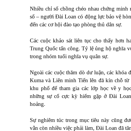
Nhiều chỉ số chồng chéo nhau chứng minh r
số – người Đài Loan có động lực bảo vệ hòn 
đến các cơ hội đào tạo phòng thủ dân sự.
Các cuộc khảo sát liên tục
cho thấy
hơn ha
Trung Quốc tấn công. Tỷ lệ ủng hộ nghĩa 
trong nhóm tuổi nghĩa vụ quân sự.
Ngoài các cuộc thăm dò dư luận, các khóa 
Kuma
và
Liên minh Tiến lên
đã kín chỗ từ 
khu phố để tham gia các lớp học về y học
những sự cố cực kỳ hiếm gặp ở Đài Loan
hoảng.
Sự nghiêm túc trong mục tiêu này cũng đư
vẫn còn nhiều
việc phải làm
, Đài Loan đã t