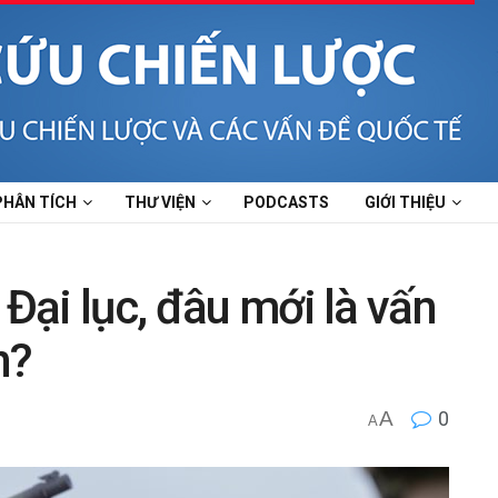
PHÂN TÍCH
THƯ VIỆN
PODCASTS
GIỚI THIỆU
 Đại lục, đâu mới là vấn
n?
A
0
A