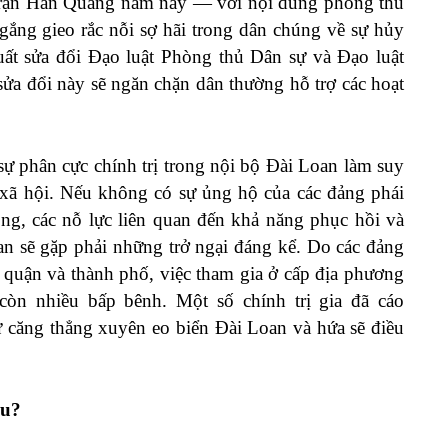
trận Hán Quang năm nay — với
nội
dung phòng thủ
gắng gieo rắc nỗi sợ hãi trong dân chúng về sự hủy
uất
sửa đổi
Đạo luật Phòng thủ Dân sự và Đạo luật
ửa đổi này sẽ
ngăn chặn
dân thường hỗ trợ các hoạt
 phân cực chính trị trong nội bộ Đài Loan
làm suy
xã hội. Nếu không có sự ủng hộ của các đảng phái
ng, các nỗ lực liên quan đến khả năng phục hồi và
an sẽ gặp phải những trở ngại đáng kể. Do các đảng
ấp quận và thành phố, việc tham gia ở cấp địa phương
còn nhiều bấp bênh. Một số chính trị gia đã
cáo
 căng thẳng xuyên eo biển Đài Loan và hứa sẽ điều
âu?