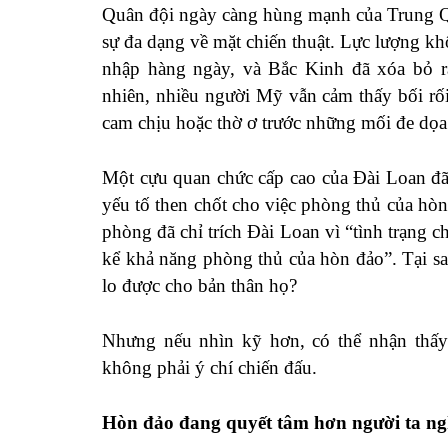
Quân đội ngày càng hùng mạnh của Trung Qu
sự đa dạng về mặt chiến thuật. Lực lượng k
nhập hàng ngày, và Bắc Kinh đã xóa bỏ ra
nhiên, nhiều người Mỹ vẫn cảm thấy bối rố
cam chịu hoặc thờ ơ trước những mối đe dọa
Một cựu quan chức cấp cao của Đài Loan đ
yếu tố then chốt cho việc phòng thủ của hò
phòng
đã chỉ trích
Đài Loan vì “tình trạng 
kể khả năng phòng thủ của hòn đảo”. Tại 
lo được cho bản thân họ
?
Nhưng nếu nhìn kỹ hơn, có thể nhận thấy 
không phải ý chí chiến đấu.
Hòn đảo đang quyết tâm hơn người ta ng