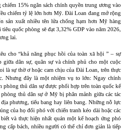
g chiếm 15% ngân sách chính quyền trung ương vào
đều chiếm
tỷ lệ lớn
hơn Mỹ. Đài Loan đang mở rộng
vốn
sản xuất
nhiều tên lửa chống hạm hơn
Mỹ
hàng
i tiêu quốc phòng sẽ đạt 3,32% GDP vào năm 2026,
ơng lai.
iêu cho “
khả năng phục hồi của toàn xã hội
” – sự
p giữa dân sự, quân sự và chính phủ cho một cuộc
i là sự thờ ơ hoặc cam chịu của Đài Loan, trên thực
hức. Nhưng đây là một nhiệm vụ to lớn: Ngay chính
n phòng thủ dân sự được phối hợp trên toàn quốc
kể
h phòng thủ dân sự ở Mỹ bị
phân mảnh
giữa các tác
 địa phương, tiểu bang hay liên bang. Những nỗ lực
ng của họ đối phó với chiến tranh kéo dài hoặc các
biết và thực hiện nhất quán một kế hoạch ứng phó
g cấp bách, nhiều người có thể chỉ đơn giản là tiếp