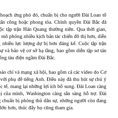
 hoạch ứng phó đó, chuẩn bị cho người Đài Loan tổ
tấn công hoặc phong tỏa. Chính quyền Đài Bắc đã
uộc tập trận Hán Quang thường niên. Qua thời gian,
, mô phỏng nhiều kịch bản tác chiến đô thị hơn, diễn
nhiều lực lượng dự bị hơn đáng kể. Cuộc tập trận
ự và bảo vệ cơ sở hạ tầng,
bao gồm
diễn tập sơ tán
hống tàu điện ngầm Đài Bắc.
 báo chí và mạng xã hội, bao gồm cả các video do Cơ
 với phụ đề tiếng Anh. Điều này đã thu hút sự chú ý
c tế, mang lại những lợi ích bổ sung. Đài Loan càng
bị của mình, Washington càng sẵn sàng
hỗ trợ
. Đài
g chuẩn bị phòng thủ dân sự, những người còn đang
lớn hơn, thúc đẩy họ cũng tham gia.