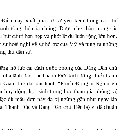
. Điều này xuất phát từ sự
yếu kém
trong
các thể
mạnh
tổng thể
của chúng. Được che chắn trong các
u hút cử tri hạn hẹp và phớt lờ dư luận rộng lớn hơn.
ậy sự hoài nghi về sự hỗ trợ của Mỹ và
tung ra
những
ng thủ dân sự.
hững nỗ lực cải cách quốc phòng của Đảng Dân chủ
c
nhà lãnh đạo Lại Thanh Đức kích động chiến tranh
Bộ Giáo dục
đã ban hành
“Phiếu Đồng ý Nghĩa vụ
m huy động học sinh trung học tham gia phòng vệ
ặc dù mẫu đơn này đã bị ngừng gần như ngay lập
n Lại Thanh Đức và Đảng Dân chủ Tiến bộ vì đã chuẩn