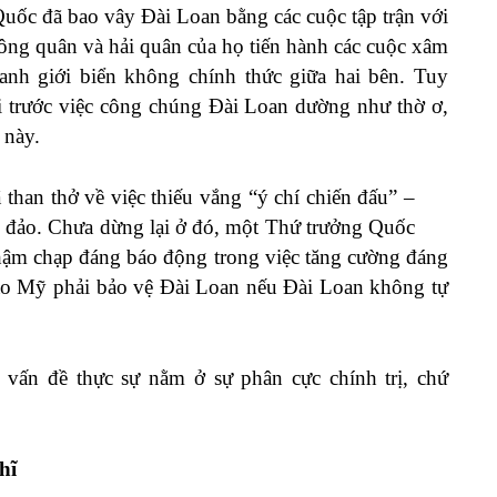
ốc đã bao vây Đài Loan bằng các cuộc tập trận với
hông quân và hải quân của họ tiến hành các cuộc xâm
nh giới biển không chính thức giữa hai bên. Tuy
i trước việc công chúng Đài Loan dường như thờ ơ,
 này.
ã
than thở về
việc thiếu vắng “
ý chí chiến đấu
” –
n đảo. Chưa dừng lại ở đó, một Thứ trưởng Quốc
chậm chạp đáng báo động trong việc tăng cường đáng
sao Mỹ phải bảo vệ Đài Loan nếu Đài Loan
không
tự
vấn đề thực sự nằm ở sự phân cực chính trị, chứ
hĩ