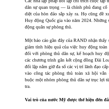
Các nhà lập pháp đối lập
chỉ trích
cuộc tập 
dân sự quan trọng — là chính phủ đang cố 
diệt của hòn đảo sắp xảy ra. Họ cũng đề x
Huy động Quốc gia vào năm 2024. Những s
động quân sự phòng thủ.
Một báo cáo gần đây của RAND nhận thấy sự
giảm tính
hiệu quả của việc huy động toàn 
đối với phòng thủ dân sự, kế hoạch huy độ
các chương trình gắn kết cộng đồng Đài Lo
đối lập nắm giữ đa số các vị trí lãnh đạo c
vào công tác phòng thủ toàn xã hội vẫn 
buộc
một nhóm phòng thủ dân sự trục lợi từ
tra.
Vai trò của nước Mỹ được thể hiện đến đ