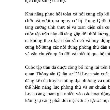
tục cuộc sống của họ.
Khả năng phục hồi toàn xã hội cung cấp kế
chức và vượt qua nguy cơ bị Trung Quốc 
tăng cường
tính thực tế và toàn diện của c
cuộc tập trận này đã tăng gấp đôi thời lượng
ra
không theo kịch bản sẵn có
và huy động 
cũng
bổ sung
các nội dung phòng thủ dân s
và vận chuyển quân đội và thiết bị qua hệ t
Cuộc tập trận đã được
công bố
rộng rãi trên
quan Thông tấn Quân sự Đài Loan
sản xuất
đáng kể của truyền thông địa phương và quố
thể hiện năng lực phòng thủ và sự chuẩn 
Loan càng tham gia nhiều vào các hoạt độn
lưỡng lự càng phải đối mặt với
áp lực xã hội