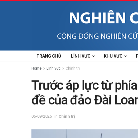
TRANG CHỦ
LĨNH VỰC
KHU VỰC
Home
Lĩnh vực
Chính trị
Trước áp lực từ phía
đề của đảo Đài Loa
06/09/2025
in
Chính trị