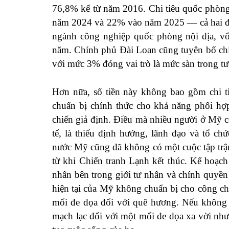
76,8% kể từ năm 2016. Chi tiêu quốc phòn
năm 2024 và 22% vào năm 2025 — cả hai 
ngành công nghiệp quốc phòng nội địa, 
năm. Chính phủ Đài Loan cũng
tuyên bố
ch
với mức 3%
đóng vai trò
là mức sàn trong tư
Hơn nữa, số tiền này không bao gồm chi t
chuẩn bị chính thức cho khả năng phối hợ
chiến giả định. Điều mà nhiều người ở Mỹ co
tế, là thiếu định hướng, lãnh đạo và tổ c
nước Mỹ cũng đã không có một cuộc tập trậ
từ khi
Chiến tranh Lạnh kết thúc. Kế hoạc
nhân bên trong giới tư nhân và chính quyền
hiện tại của Mỹ
không chuẩn bị cho
công chú
mối đe dọa đối với quê hương. Nếu không 
mạch lạc đối với một mối đe dọa xa vời nhưn