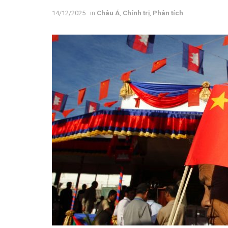
14/12/2025
in
Châu Á
,
Chính trị
,
Phân tích