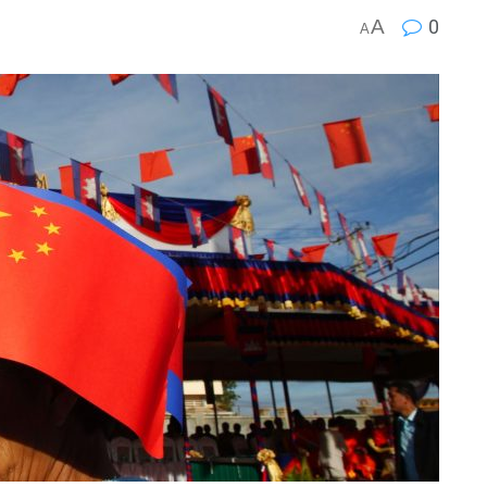
A
0
A