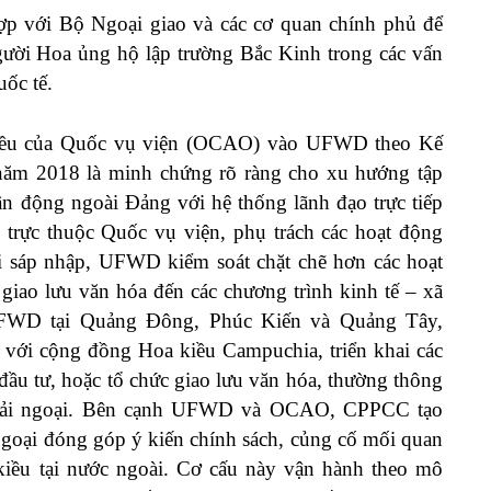
p với Bộ Ngoại giao và các cơ quan chính phủ để
ười Hoa ủng hộ lập trường Bắc Kinh trong các vấn
ốc tế.
kiều của Quốc vụ viện (OCAO) vào UFWD theo Kế
năm 2018 là minh chứng rõ ràng cho xu hướng tập
ận động ngoài Đảng với hệ thống lãnh đạo trực tiếp
rực thuộc Quốc vụ viện, phụ trách các hoạt động
i sáp nhập, UFWD kiểm soát chặt chẽ hơn các hoạt
 giao lưu văn hóa đến các chương trình kinh tế – xã
UFWD tại Quảng Đông, Phúc Kiến và Quảng Tây,
t với cộng đồng Hoa kiều Campuchia, triển khai các
đầu tư, hoặc tổ chức giao lưu văn hóa, thường thông
 Hải ngoại. Bên cạnh UFWD và OCAO, CPPCC tạo
ngoại đóng góp ý kiến chính sách, củng cố mối quan
iều tại nước ngoài. Cơ cấu này vận hành theo mô