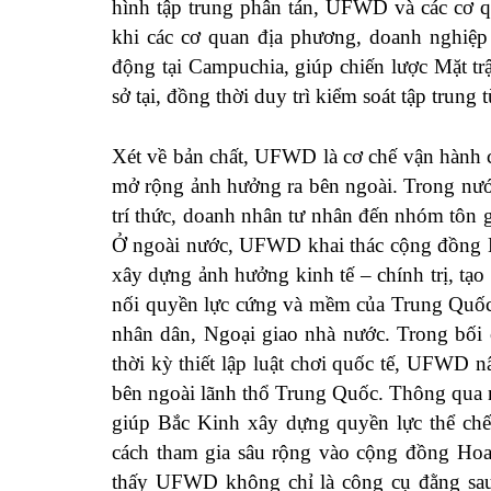
hình tập trung phân tán, UFWD và các cơ q
khi các cơ quan địa phương, doanh nghiệp 
động tại Campuchia, giúp chiến lược Mặt t
sở tại, đồng thời duy trì kiểm soát tập trung 
Xét về bản chất, UFWD là cơ chế vận hành c
mở rộng ảnh hưởng ra bên ngoài. Trong nước
trí thức, doanh nhân tư nhân đến nhóm tôn gi
Ở ngoài nước, UFWD khai thác cộng đồng Ho
xây dựng ảnh hưởng kinh tế – chính trị, tạ
nối quyền lực cứng và mềm của Trung Quốc,
nhân dân, Ngoại giao nhà nước. Trong bối 
thời kỳ thiết lập luật chơi quốc tế, UFWD 
bên ngoài lãnh thổ Trung Quốc. Thông qua 
giúp Bắc Kinh xây dựng quyền lực thể chế
cách tham gia sâu rộng vào cộng đồng Hoa
thấy UFWD không chỉ là công cụ đằng sau h