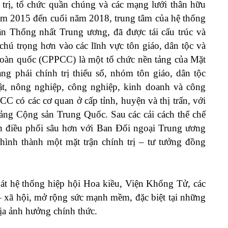
trị, tổ chức quần chúng và các mạng lưới thân hữu
năm 2015 đến cuối năm 2018, trung tâm của hệ thống
n Thống nhất Trung ương, đã được tái cấu trúc và
chú trọng hơn vào các lĩnh vực tôn giáo, dân tộc và
Toàn quốc (CPPCC) là một tổ chức nền tảng của Mặt
ảng phái chính trị thiểu số, nhóm tôn giáo, dân tộc
ật, nông nghiệp, công nghiệp, kinh doanh và công
C có các cơ quan ở cấp tỉnh, huyện và thị trấn, với
Đảng Cộng sản Trung Quốc. Sau các cải cách thể chế
điều phối sâu hơn với Ban Đối ngoại Trung ương
ình thành một mặt trận chính trị – tư tưởng đồng
t hệ thống hiệp hội Hoa kiều, Viện Khổng Tử, các
– xã hội, mở rộng sức mạnh mềm, đặc biệt tại những
ịa ảnh hưởng chính thức.