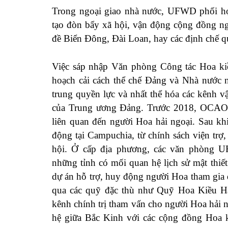
Trong ngoại giao nhà nước, UFWD phối hợ
tạo đòn bẩy xã hội, vận động cộng đồng ng
đề Biển Đông, Đài Loan, hay các định chế qu
Việc sáp nhập Văn phòng Công tác Hoa 
hoạch cải cách thể chế Đảng và Nhà nước 
trung quyền lực và nhất thể hóa các kênh v
của Trung ương Đảng. Trước 2018, OCAO t
liên quan đến người Hoa hải ngoại. Sau kh
động tại Campuchia, từ chính sách viện trợ,
hội. Ở cấp địa phương, các văn phòng 
những tỉnh có mối quan hệ lịch sử mật thiế
dự án hỗ trợ, huy động người Hoa tham gia 
qua các quỹ đặc thù như Quỹ Hoa Kiều
kênh chính trị tham vấn cho người Hoa hải 
hệ giữa Bắc Kinh với các cộng đồng Hoa k