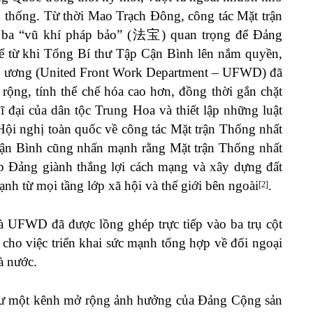
 thống. Từ thời Mao Trạch Đông, công tác Mặt trận
g ba “vũ khí pháp bảo” (法宝) quan trọng để Đảng
kể từ khi Tổng Bí thư Tập Cận Bình lên nắm quyền,
g ương (United Front Work Department – UFWD) đã
 rộng, tính thể chế hóa cao hơn, đồng thời gắn chặt
 đại của dân tộc Trung Hoa và thiết lập những luật
Hội nghị toàn quốc về công tác Mặt trận Thống nhất
ận Bình cũng nhấn mạnh rằng Mặt trận Thống nhất
úp Đảng giành thắng lợi cách mạng và xây dựng đất
ạnh từ mọi tầng lớp xã hội và thế giới bên ngoài
.
[2]
là UFWD đã được lồng ghép trực tiếp vào ba trụ cột
 cho việc triển khai sức mạnh tổng hợp về đối ngoại
à nước.
ư một kênh mở rộng ảnh hưởng của Đảng Cộng sản