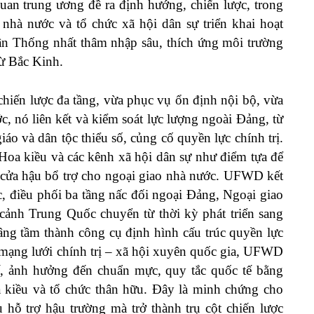
uan trung ương đề ra định hướng, chiến lược, trong
nhà nước và tổ chức xã hội dân sự triển khai hoạt
rận Thống nhất thâm nhập sâu, thích ứng môi trường
từ Bắc Kinh.
hiến lược đa tầng, vừa phục vụ ổn định nội bộ, vừa
, nó liên kết và kiểm soát lực lượng ngoài Đảng, từ
áo và dân tộc thiểu số, củng cố quyền lực chính trị.
a kiều và các kênh xã hội dân sự như điểm tựa để
o cửa hậu bổ trợ cho ngoại giao nhà nước. UFWD kết
 điều phối ba tầng nấc đối ngoại Đảng, Ngoại giao
cảnh Trung Quốc chuyển từ thời kỳ phát triển sang
nâng tầm thành công cụ định hình cấu trúc quyền lực
mạng lưới chính trị – xã hội xuyên quốc gia, UFWD
, ảnh hưởng đến chuẩn mực, quy tắc quốc tế bằng
 kiều và tổ chức thân hữu. Đây là minh chứng cho
ỗ trợ hậu trường mà trở thành trụ cột chiến lược