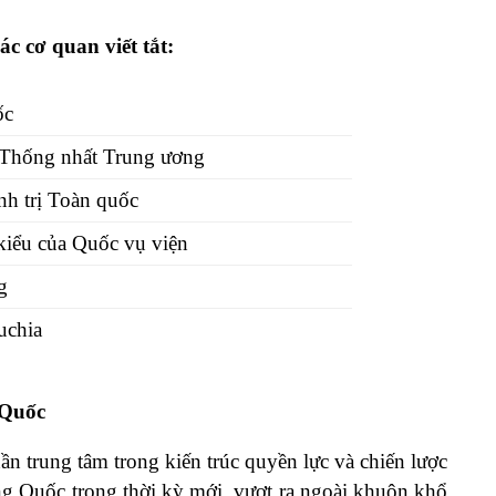
c cơ quan viết tắt:
ốc
 Thống nhất Trung ương
nh trị Toàn quốc
iểu của Quốc vụ viện
g
uchia
 Quốc
ần trung tâm trong kiến trúc quyền lực và chiến lược
ng Quốc trong thời kỳ mới, vượt ra ngoài khuôn khổ