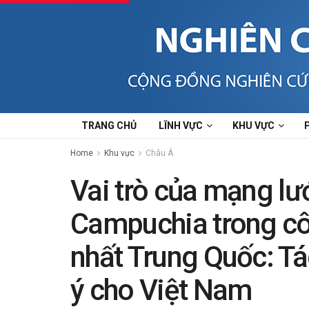
TRANG CHỦ
LĨNH VỰC
KHU VỰC
Home
Khu vực
Châu Á
Vai trò của mạng lư
Campuchia trong cô
nhất Trung Quốc: T
ý cho Việt Nam