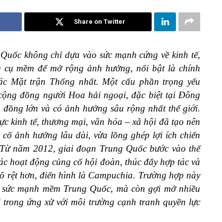
Share on Twitter
g Quốc không chỉ dựa vào sức mạnh cứng về kinh tế,
g cụ mềm để mở rộng ảnh hưởng, nổi bật là chính
ác Mặt trận Thống nhất. Một cấu phần trọng yếu
g cộng đồng người Hoa hải ngoại, đặc biệt tại Đông
đồng lớn và có ảnh hưởng sâu rộng nhất thế giới.
ực kinh tế, thương mại, văn hóa – xã hội đã tạo nên
 cố ảnh hưởng lâu dài, vừa lồng ghép lợi ích chiến
. Từ năm 2012, giai đoạn Trung Quốc bước vào thế
 các hoạt động củng cố hội đoàn, thúc đẩy hợp tác và
õ rệt hơn, điển hình là Campuchia.
Trường hợp này
a sức mạnh mềm Trung Quốc, mà còn gợi mở nhiều
trong ứng xử với môi trường cạnh tranh quyền lực