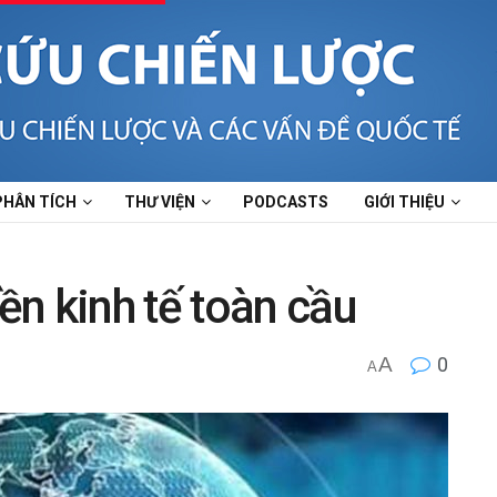
PHÂN TÍCH
THƯ VIỆN
PODCASTS
GIỚI THIỆU
n kinh tế toàn cầu
A
0
A