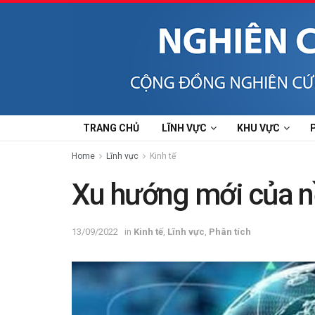
TRANG CHỦ
LĨNH VỰC
KHU VỰC
Home
Lĩnh vực
Kinh tế
Xu hướng mới của nề
13/09/2022
in
Kinh tế
,
Lĩnh vực
,
Phân tích