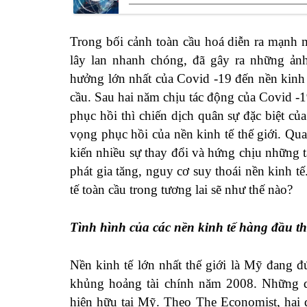
Trong bối cảnh toàn cầu hoá diễn ra mạnh m
lây lan nhanh chóng, đã gây ra những ản
hưởng lớn nhất của Covid -19 đến nền kinh t
cầu. Sau hai năm chịu tác động của Covid -19
phục hồi thì chiến dịch quân sự đặc biệt c
vọng phục hồi của nền kinh tế thế giới. Qua
kiến nhiều sự thay đổi và hứng chịu những
phát gia tăng, nguy cơ suy thoái nền kinh t
tế toàn cầu trong tương lai sẽ như thế nào?
Tình hình của các nền kinh tế hàng đầu th
Nền kinh tế lớn nhất thế giới là Mỹ đang đ
khủng hoảng tài chính năm 2008. Những d
hiện hữu tại Mỹ. Theo The Economist, hai q