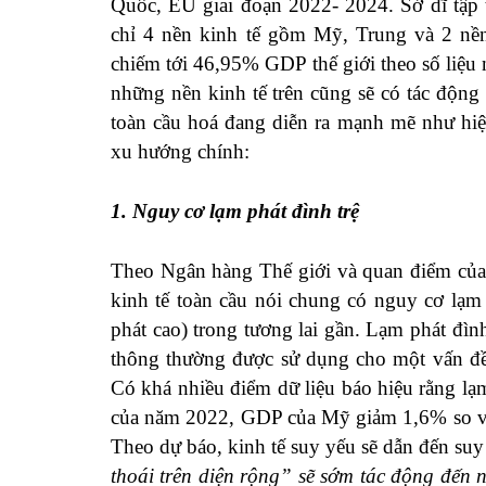
Quốc, EU giai đoạn 2022- 2024. Sở dĩ tập t
chỉ 4 nền kinh tế gồm Mỹ, Trung và 2 n
chiếm tới 46,95% GDP thế giới theo số liệu
những nền kinh tế trên cũng sẽ có tác động to
toàn cầu hoá đang diễn ra mạnh mẽ như hiện
xu hướng chính:
1. Nguy cơ lạm phát đình trệ
Theo Ngân hàng Thế giới và quan điểm của 
kinh tế toàn cầu nói chung có nguy cơ lạm p
phát cao) trong tương lai gần. Lạm phát đìn
thông thường được sử dụng cho một vấn đề 
Có khá nhiều điểm dữ liệu báo hiệu rằng lạm
của năm 2022, GDP của Mỹ giảm 1,6% so vớ
Theo dự báo, kinh tế suy yếu sẽ dẫn đến suy
thoái trên diện rộng” sẽ sớm tác động đến 