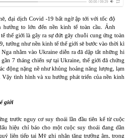
00:00
/
09:29
ẽ, đại dịch Covid -19 bất ngờ ập tới với tốc độ
h hưởng to lớn đến nền kinh tế toàn cầu. Ảnh
ế thế giới là gây ra sự đứt gãy chuỗi cung ứng toàn
, tưởng như nền kinh tế thế giới sẽ bước vào thời kì
ủa Nga nhằm vào Ukraine diễn ra đã dập tắt những hi
 gần 7 tháng chiến sự tại Ukraine, thế giới đã chứng
 tác động nặng nề như khủng hoảng năng lượng, lạm
ế. Vậy tình hình và xu hướng phát triển của nền kinh
ế giới
ứng trước nguy cơ suy thoái lần đầu tiên kể từ cuộc
ấu hiệu chỉ báo cho một cuộc suy thoái đang dần
uý liên tiếp tại Mỹ ghi nhận tăng trưởng âm, trong