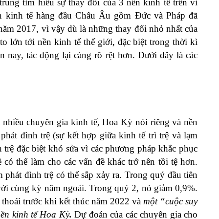
rung tìm hiểu sự thay đổi của 3 nền kinh tế trên vì
ền kinh tế hàng đầu Châu Âu gồm Đức và Pháp đã
 năm 2017, vì vậy dù là những thay đổi nhỏ nhất của
 lớn tới nền kinh tế thế giới, đặc biệt trong thời kì
 nay, tác động lại càng rõ rệt hơn. Dưới đây là các
nhiều chuyên gia kinh tế, Hoa Kỳ nói riêng và nền
hát đình trệ (sự kết hợp giữa kinh tế trì trệ và lạm
h trệ đặc biệt khó sửa vì các phương pháp khắc phục
có thể làm cho các vấn đề khác trở nên tồi tệ hơn.
 phát đình trệ có thể sắp xảy ra. Trong quý đầu tiên
i cùng kỳ năm ngoái. Trong quý 2, nó giảm 0,9%.
 thoái trước khi kết thúc năm 2022 và
một “cuộc suy
nền kinh tế Hoa Kỳ
.
Dự đoán của các chuyên gia cho