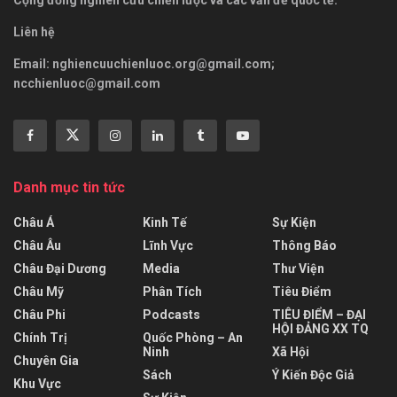
Cộng đồng nghiên cứu chiến lược và các vấn đề quốc tế.
Liên hệ
Email:
nghiencuuchienluoc.org@gmail.com
;
ncchienluoc@gmail.com
Danh mục tin tức
Châu Á
Kinh Tế
Sự Kiện
Châu Âu
Lĩnh Vực
Thông Báo
Châu Đại Dương
Media
Thư Viện
Châu Mỹ
Phân Tích
Tiêu Điểm
Châu Phi
Podcasts
TIÊU ĐIỂM – ĐẠI
HỘI ĐẢNG XX TQ
Chính Trị
Quốc Phòng – An
Ninh
Xã Hội
Chuyên Gia
Sách
Ý Kiến Độc Giả
Khu Vực