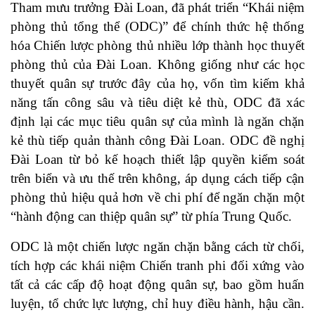
Tham mưu trưởng Đài Loan, đã phát triển “Khái niệm
phòng thủ tổng thể (ODC)” để chính thức hệ thống
hóa Chiến lược phòng thủ nhiều lớp thành học thuyết
phòng thủ của Đài Loan. Không giống như các học
thuyết quân sự trước đây của họ, vốn tìm kiếm khả
năng tấn công sâu và tiêu diệt kẻ thù, ODC đã xác
định lại các mục tiêu quân sự của mình là ngăn chặn
kẻ thù tiếp quản thành công Đài Loan. ODC đề nghị
Đài Loan từ bỏ kế hoạch thiết lập quyền kiểm soát
trên biển và ưu thế trên không, áp dụng cách tiếp cận
phòng thủ hiệu quả hơn về chi phí để ngăn chặn một
“hành động can thiệp quân sự” từ phía Trung Quốc.
ODC là một chiến lược ngăn chặn bằng cách từ chối,
tích hợp các khái niệm Chiến tranh phi đối xứng vào
tất cả các cấp độ hoạt động quân sự, bao gồm huấn
luyện, tổ chức lực lượng, chỉ huy điều hành, hậu cần.