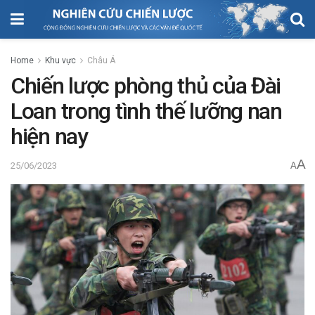
Home
Khu vực
Châu Á
Chiến lược phòng thủ của Đài
Loan trong tình thế lưỡng nan
hiện nay
A
25/06/2023
A