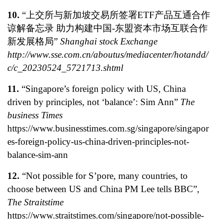
10.
“上交所与新加坡交易所签署ETF产品互通合作
谅解备忘录 助力构建中国-东盟资本市场互联合作
新发展格局”
Shanghai stock Exchange
http://www.sse.com.cn/aboutus/mediacenter/hotandd/
c/c_20230524_5721713.shtml
11.
“Singapore’s foreign policy with US, China
driven by principles, not ‘balance’: Sim Ann”
The
business Times
https://www.businesstimes.com.sg/singapore/singapor
es-foreign-policy-us-china-driven-principles-not-
balance-sim-ann
12.
“Not possible for S’pore, many countries, to
choose between US and China PM Lee tells BBC”,
The Straitstime
https://www.straitstimes.com/singapore/not-possible-