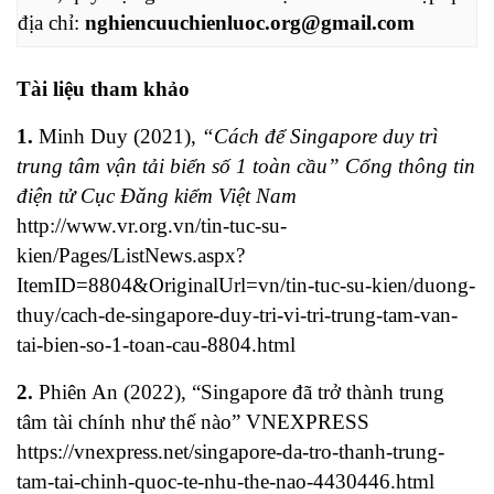
địa chỉ:
nghiencuuchienluoc.org@gmail.com
Tài liệu tham khảo
1.
Minh Duy (2021),
“Cách để Singapore duy trì
trung tâm vận tải biển số 1 toàn cầu” Cổng thông tin
điện tử Cục Đăng kiểm Việt Nam
http://www.vr.org.vn/tin-tuc-su-
kien/Pages/ListNews.aspx?
ItemID=8804&OriginalUrl=vn/tin-tuc-su-kien/duong-
thuy/cach-de-singapore-duy-tri-vi-tri-trung-tam-van-
tai-bien-so-1-toan-cau-8804.html
2.
Phiên An (2022), “Singapore đã trở thành trung
tâm tài chính như thế nào” VNEXPRESS
https://vnexpress.net/singapore-da-tro-thanh-trung-
tam-tai-chinh-quoc-te-nhu-the-nao-4430446.html