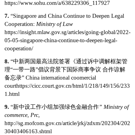
https://www.sohu.com/a/638229306_117927
7.
“Singapore and China Continue to Deepen Legal
Cooperation:
Ministry of Law
https://insight.mlaw.gov.sg/articles/going-global/2022-
05-05-singapore-china-continue-to-deepen-legal-
cooperation/
8.
“中新两国最高法院签署《通过诉中调解框架管
理“一带一路”倡议背景下国际商事争议 合作谅解
备忘录” China international coomercial
courthttps://cicc.court.gov.cn/html/1/218/149/156/233
1.html
9.
“新中设工作小组加强绿色金融合作
” Ministry of
commerce, Prc
,
http://sg.mofcom.gov.cn/article/jrkj/zdxm/202304/202
30403406163.shtml