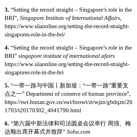
3.
“Setting the record straight – Singapore’s role in the
BRI”,
Singapore Institute of International Affairs
,
https://www.siiaonline.org/setting-the-record-straight-
singapores-role-in-the-bri/
4.
“Setting the record straight – Singapore’s role in the
BRI”
singapore institute of international afairs
https://www.siiaonline.org/setting-the-record-straight-
singapores-role-in-the-bri
5.
“一带一路与中国丨新加坡：“一带一路”重要支
点之一” Department of comerce of human province”,
https://swt.hunan.gov.cn/swt/hnswt/zt/wjzn/gbdqzn/20
1703/t20170302_4041790.html
6.
“第六届中新法律和司法圆桌会议举行 周强、梅
达顺出席开幕式并致辞”
Sohu.com