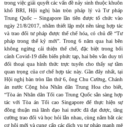
trong việc giải quyết các vấn đề nảy sinh thuộc khuôn
khổ BRI, Hội nghị bàn tròn pháp lý và Tư pháp
Trung Quốc – Singapore lần tiên được tổ chức vào
ngày 21/8/2017, nhằm thiết lập một nền tảng hợp tác
và trao đổi tư pháp được thể chế hóa, có chủ đề “Tư
pháp trong thế kỷ mới”. Trong 6 năm qua hai bên
không ngừng cải thiện thể chế, đặc biệt trong bối
cảnh Covid-19 diễn biến phức tạp, hai bên vẫn duy trì
đối thoại qua hình thức trực tuyến cho thấy sự tầm
quan trọng của cơ chế hợp tác này. Gần đây nhất, tại
Hội nghị bàn tròn lần thứ 6, ông Chu Cường, Chánh
án nước Cộng hòa Nhân dân Trung Hoa cho biết,
“Tòa án Nhân dân Tối cao Trung Quốc sẵn sàng hợp
tác với Tòa án Tối cao Singapore để thực hiện sự
đồng thuận mà lãnh đạo hai nước đã đạt được, tăng
cường trao đổi và học hỏi lẫn nhau, cùng nắm bắt các
cơ hội mới và cung cấp các dịch vụ tư pháp mạnh mẽ