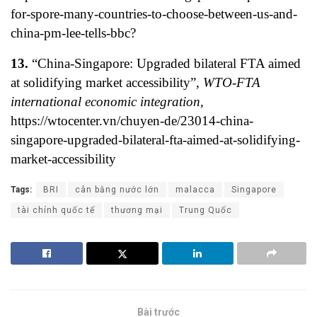
for-spore-many-countries-to-choose-between-us-and-
china-pm-lee-tells-bbc?
13.
“China-Singapore: Upgraded bilateral FTA aimed
at solidifying market accessibility”,
WTO-FTA
international economic integration
,
https://wtocenter.vn/chuyen-de/23014-china-
singapore-upgraded-bilateral-fta-aimed-at-solidifying-
market-accessibility
Tags:
BRI
cân bằng nước lớn
malacca
Singapore
tài chính quốc tế
thương mại
Trung Quốc
Bài trước