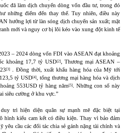
uốc đã làm dịch chuyển dòng vốn đầu tư, trong đó
như những điểm đến thay thế. Tuy nhiên, điều này
AN hưởng lợi từ làn sóng dịch chuyển sản xuất; mặt
tranh mới và nguy cơ bị lôi kéo vào xung đột kinh tế
ăm 2023 – 2024 dòng vốn FDI vào ASEAN đạt khoảng
uốc khoảng 17,7 tỷ USD
, Thương mại ASEAN –
[2]
023
. Đồng thời, xuất khẩu hàng hóa của Mỹ tới
[3]
123,5 tỷ USD
, tổng thương mại hàng hóa và dịch
[4]
khoảng 553USD tỷ hàng năm
. Những con số này
[5]
ai siêu cường ở khu vực.”
duy trì hiện diện quân sự mạnh mẽ đặc biệt tại
ô hình kiểu cam kết có điều kiện. Thay vì bảo đảm
yêu cầu các đối tác chia sẻ gánh nặng tài chính và