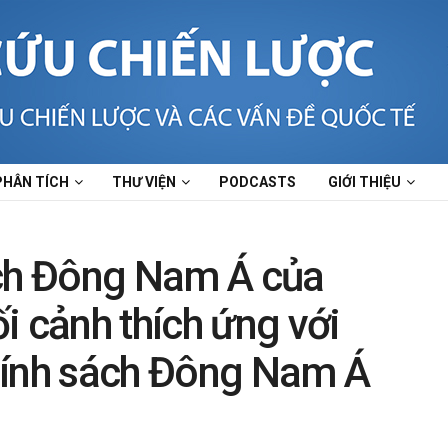
PHÂN TÍCH
THƯ VIỆN
PODCASTS
GIỚI THIỆU
ách Đông Nam Á của
i cảnh thích ứng với
hính sách Đông Nam Á