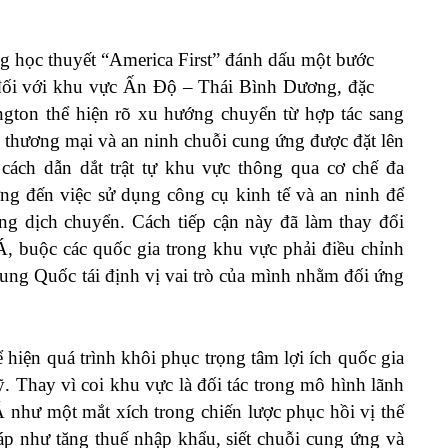
g học thuyết “America First” đánh dấu một bước
 đối với khu vực Ấn Độ – Thái Bình Dương, đặc
ton thể hiện rõ xu hướng chuyển từ hợp tác sang
ng thương mại và an ninh chuỗi cung ứng được đặt lên
ách dẫn dắt trật tự khu vực thông qua cơ chế đa
 đến việc sử dụng công cụ kinh tế và an ninh để
ang dịch chuyển. Cách tiếp cận này đã làm thay đổi
 buộc các quốc gia trong khu vực phải điều chỉnh
rung Quốc tái định vị vai trò của mình nhằm đối ứng
iện quá trình khôi phục trọng tâm lợi ích quốc gia
. Thay vì coi khu vực là đối tác trong mô hình lãnh
hư một mắt xích trong chiến lược phục hồi vị thế
áp như tăng thuế nhập khẩu, siết chuỗi cung ứng và