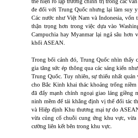
thể hiện rõ lập trường chính trị trong các v
đe đối với Trung Quốc nhưng lại làm suy y
Các nước như Việt Nam và Indonesia, vốn t
thận trọng hơn trong việc dựa vào Washing
Campuchia hay Myanmar lại ngả sâu hơn về
khối ASEAN.
Trong bối cảnh đó, Trung Quốc nhìn thấy c
gia tăng sức ép thông qua các sáng kiến n
Trung Quốc. Tuy nhiên, sự thiếu nhất quán 
cho Bắc Kinh khai thác khoảng trống niềm
đã đẩy mạnh chính ngoại giao láng giềng m
ninh mềm để tái khẳng định vị thế đối tác
và Hiệp định Khu thương mại tự do ASEAN 
vừa củng cố chuỗi cung ứng khu vực, vừa đ
cường liên kết bên trong khu vực.