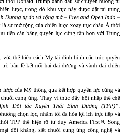
i thời Donald Trump đánh dấu sự chuyển hướng từ
hiến lược, trong đó khu vực này được đặt tại trung
h Dương tự do và rộng mở – Free and Open Indo –
y là sự mở rộng của chiến lược xoay trục châu Á thời
u tiên cân bằng quyền lực cứng rắn hơn với Trung
, vừa thể hiện cách Mỹ tái định hình cấu trúc quyền
trò bản lề kết nối hai đại dương và vành đai chiến
ến lược của Mỹ thông qua kết hợp quyền lực cứng và
 chuỗi cung ứng. Thay vì thúc đẩy hội nhập thể chế
p định Đối tác Xuyên Thái Bình Dương (TPP)”
.
ương chọn lọc, nhằm tối đa hóa lợi ích trực tiếp và
khỏi TPP thể hiện rõ tư duy America First
. Song
[6]
 mại đối kháng, siết chuỗi cung ứng công nghệ và