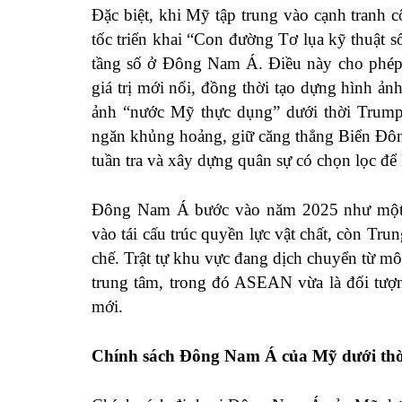
Đặc biệt, khi Mỹ tập trung vào cạnh tranh 
tốc triển khai “Con đường Tơ lụa kỹ thuật s
tầng số ở Đông Nam Á. Điều này cho phép B
giá trị mới nổi, đồng thời tạo dựng hình ả
ảnh “nước Mỹ thực dụng” dưới thời Trump
ngăn khủng hoảng, giữ căng thẳng Biển Đôn
tuần tra và xây dựng quân sự có chọn lọc để k
Đông Nam Á bước vào năm 2025 như một kh
vào tái cấu trúc quyền lực vật chất, còn Tr
chế. Trật tự khu vực đang dịch chuyển từ mô
trung tâm, trong đó ASEAN vừa là đối tượn
mới.
Chính sách Đông Nam Á của Mỹ dưới th