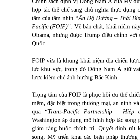
Chính sách định vị Đông Nam Á của Mỹ dướ
hợp tác thể chế sang chủ nghĩa thực dụng c
tâm của tầm nhìn
“Ấn Độ Dương – Thái Bìn
Pacific (FOIP)”
. Về bản chất, khái niệm nà
Obama, nhưng được Trump điều chỉnh với ư
Quốc.
FOIP vừa là khung khái niệm địa chiến lược
lực khu vực, trong đó Đông Nam Á giữ vai 
lược kiềm chế ảnh hưởng Bắc Kinh.
Trọng tâm của FOIP là phục hồi ưu thế chi
mềm, đặc biệt trong thương mại, an ninh và
qua
“Trans-Pacific Partnership – Hiệ
Washington áp dụng mô hình hợp tác song ph
giảm ràng buộc chính trị. Quyết định rút 
song, Mỹ triển khai các biện pháp thương