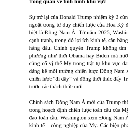
Tổng quan về tình hình khu vực
Sự trở lại của Donald Trump nhiệm kỳ 2 cùn
ngoặt trong tư duy chiến lược của Hoa Kỳ
biệt là Đông Nam Á. Từ năm 2025, Washing
cạnh tranh, trong đó lợi ích kinh tế, cân bằ
hàng đầu. Chính quyền Trump không tìm c
phương như thời Obama hay Biden mà hướng
củng cố vị thế Mỹ trong trật tự khu vực đ
đáng kể môi trường chiến lược Đông Nam Á,
chiến lược “đi dây” và đồng thời thúc đẩy T
trước các thách thức mới.
Chính sách Đông Nam Á mới của Trump thể h
trong hoạch định chiến lược toàn cầu của Mỹ
đạo toàn cầu, Washington xem Đông Nam Á n
kinh tế – công nghiệp của Mỹ. Các biện ph