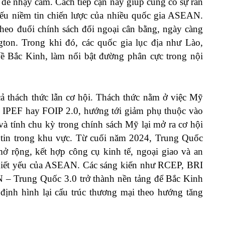
ấn đề nhạy cảm. Cách tiếp cận này giúp củng cố sự răn
ếu niềm tin chiến lược của nhiều quốc gia ASEAN.
heo đuổi chính sách đối ngoại cân bằng, ngày càng
ton. Trong khi đó, các quốc gia lục địa như Lào,
 Bắc Kinh, làm nổi bật đường phân cực trong nội
ả thách thức lẫn cơ hội. Thách thức nằm ở việc Mỹ
hư IPEF hay FOIP 2.0, hướng tới giảm phụ thuộc vào
và tính chu kỳ trong chính sách Mỹ lại mở ra cơ hội
 tin trong khu vực. Từ cuối năm 2024, Trung Quốc
ở rộng, kết hợp công cụ kinh tế, ngoại giao và an
 thiết yếu của ASEAN. Các sáng kiến như RCEP, BRI
– Trung Quốc 3.0 trở thành nền tảng để Bắc Kinh
ịnh hình lại cấu trúc thương mại theo hướng tăng