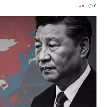
A
0
A