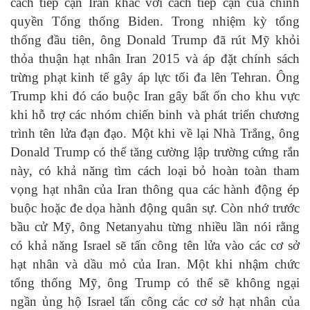
cách tiếp cận Iran khác với cách tiếp cận của chính
quyền Tổng thống Biden. Trong nhiệm kỳ tổng
thống đầu tiên, ông Donald Trump đã rút Mỹ khỏi
thỏa thuận hạt nhân Iran 2015 và áp đặt chính sách
trừng phạt kinh tế gây áp lực tối đa lên Tehran. Ông
Trump khi đó cáo buộc Iran gây bất ổn cho khu vực
khi hỗ trợ các nhóm chiến binh và phát triển chương
trình tên lửa đạn đạo. Một khi về lại Nhà Trắng, ông
Donald Trump có thể tăng cường lập trường cứng rắn
này, có khả năng tìm cách loại bỏ hoàn toàn tham
vọng hạt nhân của Iran thông qua các hành động ép
buộc hoặc đe dọa hành động quân sự. Còn nhớ trước
bầu cử Mỹ, ông Netanyahu từng nhiều lần nói rằng
có khả năng Israel sẽ tấn công tên lửa vào các cơ sở
hạt nhân và dầu mỏ của Iran. Một khi nhậm chức
tổng thống Mỹ, ông Trump có thể sẽ không ngại
ngần ủng hộ Israel tấn công các cơ sở hạt nhân của