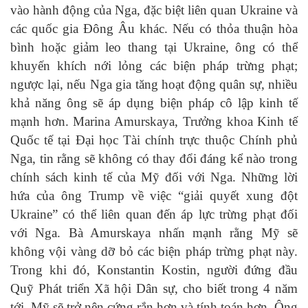
vào hành động của Nga, đặc biệt liên quan Ukraine và
các quốc gia Đông Âu khác. Nếu có thỏa thuận hòa
bình hoặc giảm leo thang tại Ukraine, ông có thể
khuyến khích nới lỏng các biện pháp trừng phạt;
ngược lại, nếu Nga gia tăng hoạt động quân sự, nhiều
khả năng ông sẽ áp dụng biện pháp cô lập kinh tế
mạnh hơn. Marina Amurskaya, Trưởng khoa Kinh tế
Quốc tế tại Đại học Tài chính trực thuộc Chính phủ
Nga, tin rằng sẽ không có thay đổi đáng kể nào trong
chính sách kinh tế của Mỹ đối với Nga. Những lời
hứa của ông Trump về việc “giải quyết xung đột
Ukraine” có thể liên quan đến áp lực trừng phạt đối
với Nga. Bà Amurskaya nhấn mạnh rằng Mỹ sẽ
không vội vàng dỡ bỏ các biện pháp trừng phạt này.
Trong khi đó, Konstantin Kostin, người đứng đầu
Quỹ Phát triển Xã hội Dân sự, cho biết trong 4 năm
tới, Mỹ sẽ trở nên cứng rắn hơn và tính toán hơn. Ông