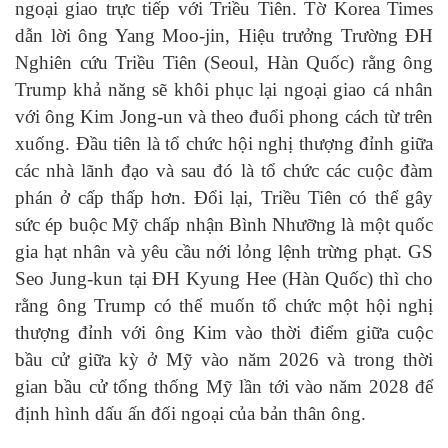
ngoại giao trực tiếp với Triều Tiên. Tờ Korea Times
dẫn lời ông Yang Moo-jin, Hiệu trưởng Trường ĐH
Nghiên cứu Triều Tiên (Seoul, Hàn Quốc) rằng ông
Trump khả năng sẽ khôi phục lại ngoại giao cá nhân
với ông Kim Jong-un và theo đuổi phong cách từ trên
xuống. Đầu tiên là tổ chức hội nghị thượng đỉnh giữa
các nhà lãnh đạo và sau đó là tổ chức các cuộc đàm
phán ở cấp thấp hơn. Đổi lại, Triều Tiên có thể gây
sức ép buộc Mỹ chấp nhận Bình Nhưỡng là một quốc
gia hạt nhân và yêu cầu nới lỏng lệnh trừng phạt. GS
Seo Jung-kun tại ĐH Kyung Hee (Hàn Quốc) thì cho
rằng ông Trump có thể muốn tổ chức một hội nghị
thượng đỉnh với ông Kim vào thời điểm giữa cuộc
bầu cử giữa kỳ ở Mỹ vào năm 2026 và trong thời
gian bầu cử tổng thống Mỹ lần tới vào năm 2028 để
định hình dấu ấn đối ngoại của bản thân ông.