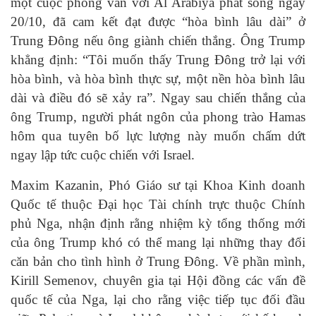
một cuộc phỏng vấn với Al Arabiya phát sóng ngày
20/10, đã cam kết đạt được “hòa bình lâu dài” ở
Trung Đông nếu ông giành chiến thắng. Ông Trump
khẳng định: “Tôi muốn thấy Trung Đông trở lại với
hòa bình, và hòa bình thực sự, một nền hòa bình lâu
dài và điều đó sẽ xảy ra”. Ngay sau chiến thắng của
ông Trump, người phát ngôn của phong trào Hamas
hôm qua tuyên bố lực lượng này muốn chấm dứt
ngay lập tức cuộc chiến với Israel.
Maxim Kazanin, Phó Giáo sư tại Khoa Kinh doanh
Quốc tế thuộc Đại học Tài chính trực thuộc Chính
phủ Nga, nhận định rằng nhiệm kỳ tổng thống mới
của ông Trump khó có thể mang lại những thay đổi
căn bản cho tình hình ở Trung Đông. Về phần mình,
Kirill Semenov, chuyên gia tại Hội đồng các vấn đề
quốc tế của Nga, lại cho rằng việc tiếp tục đối đầu