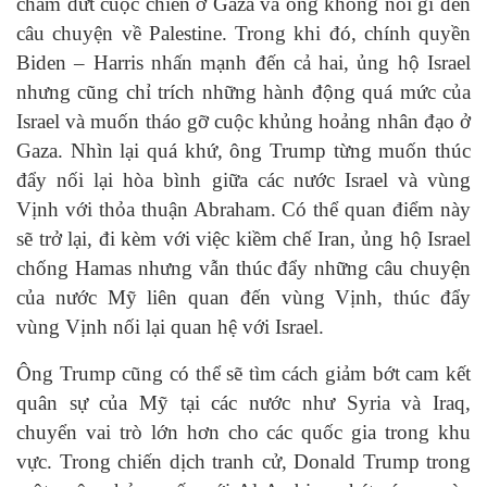
chấm dứt cuộc chiến ở Gaza và ông không nói gì đến
câu chuyện về Palestine. Trong khi đó, chính quyền
Biden – Harris nhấn mạnh đến cả hai, ủng hộ Israel
nhưng cũng chỉ trích những hành động quá mức của
Israel và muốn tháo gỡ cuộc khủng hoảng nhân đạo ở
Gaza. Nhìn lại quá khứ, ông Trump từng muốn thúc
đẩy nối lại hòa bình giữa các nước Israel và vùng
Vịnh với thỏa thuận Abraham. Có thể quan điểm này
sẽ trở lại, đi kèm với việc kiềm chế Iran, ủng hộ Israel
chống Hamas nhưng vẫn thúc đẩy những câu chuyện
của nước Mỹ liên quan đến vùng Vịnh, thúc đẩy
vùng Vịnh nối lại quan hệ với Israel.
Ông Trump cũng có thể sẽ tìm cách giảm bớt cam kết
quân sự của Mỹ tại các nước như Syria và Iraq,
chuyển vai trò lớn hơn cho các quốc gia trong khu
vực. Trong chiến dịch tranh cử, Donald Trump trong