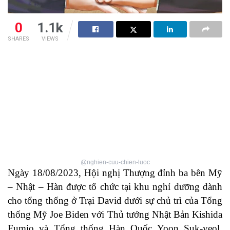
0
1.1k
SHARES
VIEWS
@nghien-cuu-chien-luoc
Ngày 18/08/2023, Hội nghị Thượng đỉnh ba bên Mỹ
– Nhật – Hàn được tổ chức tại khu nghỉ dưỡng dành
cho tổng thống ở Trại David dưới sự chủ trì của Tổng
thống Mỹ Joe Biden với Thủ tướng Nhật Bản Kishida
Fumio và Tổng thống Hàn Quốc Yoon Suk-yeol.