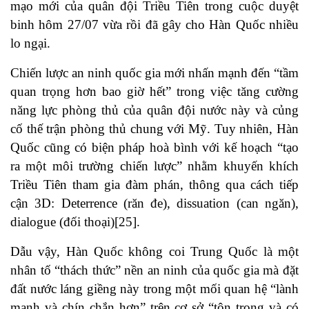
mạo mới của quân đội Triều Tiên trong cuộc duyệt
binh hôm 27/07 vừa rồi đã gây cho Hàn Quốc nhiều
lo ngại.
Chiến lược an ninh quốc gia mới nhấn mạnh đến “tầm
quan trọng hơn bao giờ hết” trong việc tăng cường
năng lực phòng thủ của quân đội nước này và củng
cố thế trận phòng thủ chung với Mỹ. Tuy nhiên, Hàn
Quốc cũng có biện pháp hoà bình với kế hoạch “tạo
ra một môi trường chiến lược” nhằm khuyến khích
Triều Tiên tham gia đàm phán, thông qua cách tiếp
cận 3D: Deterrence (răn đe), dissuation (can ngăn),
dialogue (đối thoại)[25].
Dẫu vậy, Hàn Quốc không coi Trung Quốc là một
nhân tố “thách thức” nền an ninh của quốc gia mà đặt
đất nước láng giềng này trong một mối quan hệ “lành
mạnh và chín chắn hơn” trên cơ sở “tôn trọng và có