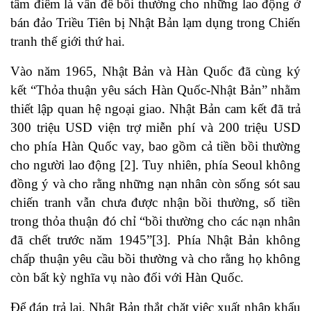
tâm điểm là vấn đề bồi thường cho những lao động ở
bán đảo Triều Tiên bị Nhật Bản lạm dụng trong Chiến
tranh thế giới thứ hai.
Vào năm 1965, Nhật Bản và Hàn Quốc đã cùng ký
kết “Thỏa thuận yêu sách Hàn Quốc-Nhật Bản” nhằm
thiết lập quan hệ ngoại giao. Nhật Bản cam kết đã trả
300 triệu USD viện trợ miễn phí và 200 triệu USD
cho phía Hàn Quốc vay, bao gồm cả tiền bồi thường
cho người lao động [2]. Tuy nhiên, phía Seoul không
đồng ý và cho rằng những nạn nhân còn sống sót sau
chiến tranh vẫn chưa được nhận bồi thường, số tiền
trong thỏa thuận đó chỉ “bồi thường cho các nạn nhân
đã chết trước năm 1945”[3]. Phía Nhật Bản không
chấp thuận yêu cầu bồi thường và cho rằng họ không
còn bất kỳ nghĩa vụ nào đối với Hàn Quốc.
Để đáp trả lại, Nhật Bản thắt chặt việc xuất nhập khẩu