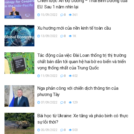
Chiến lược Ấn Độ Dương – Thái Bình Dương của
EU: Sau 1 năm nhìn lại
15/09/2022
0
361
Xu hướng mới của nền kinh tế toàn cầu
13/09/2022
0
1K
Tác động của việc Đài Loan thống trị thị trường
chất bán dẫn tới quan hệ hai bờ eo biển và triển
vọng thống nhất của Trung Quốc
11/09/2022
0
402
Nga phản công với chiến dịch thông tin của
phương Tây
07/09/2022
0
129
Bài học từ Ukraine: Xe tăng và pháo binh có thực
sự lỗi thời?
05/09/2022
0
503