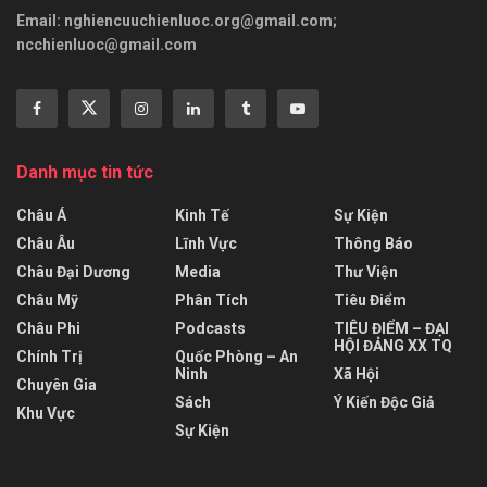
Email:
nghiencuuchienluoc.org@gmail.com
;
ncchienluoc@gmail.com
Danh mục tin tức
Châu Á
Kinh Tế
Sự Kiện
Châu Âu
Lĩnh Vực
Thông Báo
Châu Đại Dương
Media
Thư Viện
Châu Mỹ
Phân Tích
Tiêu Điểm
Châu Phi
Podcasts
TIÊU ĐIỂM – ĐẠI
HỘI ĐẢNG XX TQ
Chính Trị
Quốc Phòng – An
Ninh
Xã Hội
Chuyên Gia
Sách
Ý Kiến Độc Giả
Khu Vực
Sự Kiện