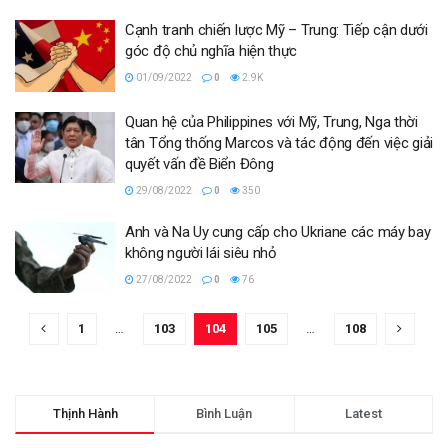
Cạnh tranh chiến lược Mỹ – Trung: Tiếp cận dưới
góc độ chủ nghĩa hiện thực
01/09/2022
0
2.9K
Quan hệ của Philippines với Mỹ, Trung, Nga thời
tân Tổng thống Marcos và tác động đến việc giải
quyết vấn đề Biển Đông
29/08/2022
0
350
Anh và Na Uy cung cấp cho Ukriane các máy bay
không người lái siêu nhỏ
27/08/2022
0
76
1
…
103
104
105
…
108
Thịnh Hành
Bình Luận
Latest