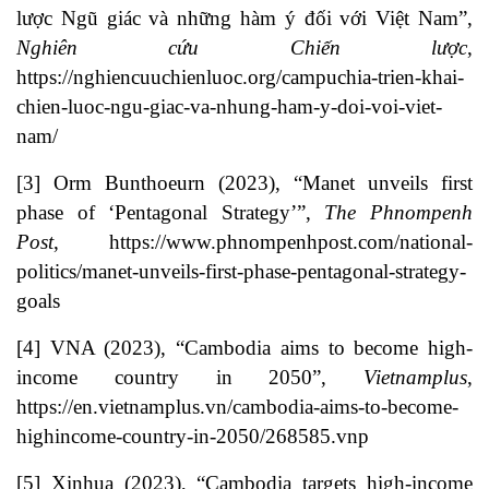
lược Ngũ giác và những hàm ý đối với Việt Nam”,
Nghiên cứu Chiến lược
,
https://nghiencuuchienluoc.org/campuchia-trien-khai-
chien-luoc-ngu-giac-va-nhung-ham-y-doi-voi-viet-
nam/
[3]
Orm Bunthoeurn (2023), “Manet unveils first
phase of ‘Pentagonal Strategy’”,
The Phnompenh
Post
,
https://www.phnompenhpost.com/national-
politics/manet-unveils-first-phase-pentagonal-strategy-
goals
[4]
VNA (2023), “Cambodia aims to become high-
income country in 2050”,
Vietnamplus
,
https://en.vietnamplus.vn/cambodia-aims-to-become-
highincome-country-in-2050/268585.vnp
[5]
Xinhua (2023), “Cambodia targets high-income