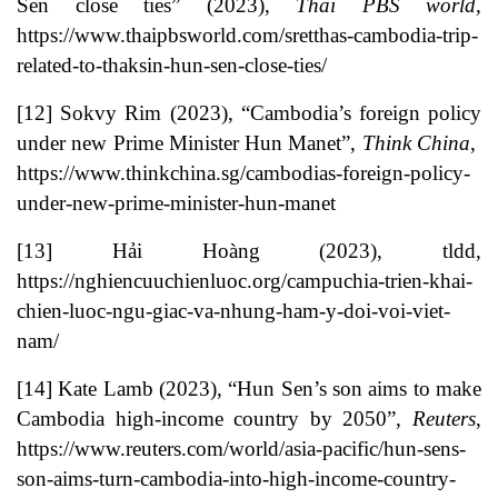
Sen close ties” (2023),
Thai PBS world,
https://www.thaipbsworld.com/sretthas-cambodia-trip-
related-to-thaksin-hun-sen-close-ties/
[12]
Sokvy Rim (2023), “Cambodia’s foreign policy
under new Prime Minister Hun Manet”,
Think China
,
https://www.thinkchina.sg/cambodias-foreign-policy-
under-new-prime-minister-hun-manet
[13]
Hải Hoàng (2023), tldd,
https://nghiencuuchienluoc.org/campuchia-trien-khai-
chien-luoc-ngu-giac-va-nhung-ham-y-doi-voi-viet-
nam/
[14]
Kate Lamb (2023), “Hun Sen’s son aims to make
Cambodia high-income country by 2050”,
Reuters
,
https://www.reuters.com/world/asia-pacific/hun-sens-
son-aims-turn-cambodia-into-high-income-country-