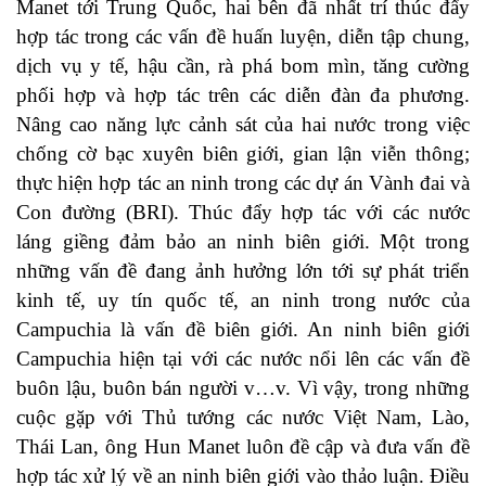
Manet tới Trung Quốc, hai bên đã nhất trí thúc đẩy
hợp tác trong các vấn đề huấn luyện, diễn tập chung,
dịch vụ y tế, hậu cần, rà phá bom mìn, tăng cường
phối hợp và hợp tác trên các diễn đàn đa phương.
Nâng cao năng lực cảnh sát của hai nước trong việc
chống cờ bạc xuyên biên giới, gian lận viễn thông;
thực hiện hợp tác an ninh trong các dự án Vành đai và
Con đường (BRI). Thúc đẩy hợp tác với các nước
láng giềng đảm bảo an ninh biên giới. Một trong
những vấn đề đang ảnh hưởng lớn tới sự phát triển
kinh tế, uy tín quốc tế, an ninh trong nước của
Campuchia là vấn đề biên giới. An ninh biên giới
Campuchia hiện tại với các nước nổi lên các vấn đề
buôn lậu, buôn bán người v…v. Vì vậy, trong những
cuộc gặp với Thủ tướng các nước Việt Nam, Lào,
Thái Lan, ông Hun Manet luôn đề cập và đưa vấn đề
hợp tác xử lý về an ninh biên giới vào thảo luận. Điều