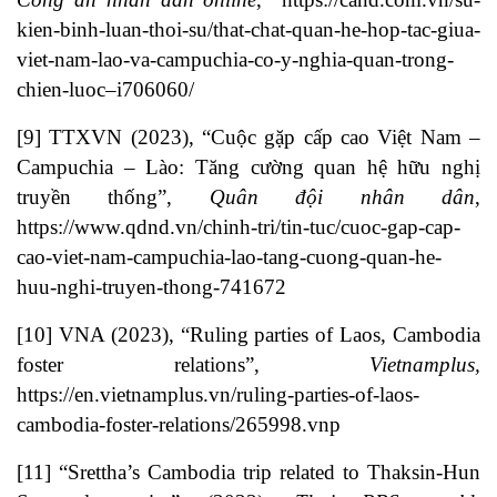
kien-binh-luan-thoi-su/that-chat-quan-he-hop-tac-giua-
viet-nam-lao-va-campuchia-co-y-nghia-quan-trong-
chien-luoc–i706060/
[9]
TTXVN (2023), “Cuộc gặp cấp cao Việt Nam –
Campuchia – Lào: Tăng cường quan hệ hữu nghị
truyền thống”,
Quân đội nhân dân
,
https://www.qdnd.vn/chinh-tri/tin-tuc/cuoc-gap-cap-
cao-viet-nam-campuchia-lao-tang-cuong-quan-he-
huu-nghi-truyen-thong-741672
[10]
VNA (2023), “Ruling parties of Laos, Cambodia
foster relations”,
Vietnamplus,
https://en.vietnamplus.vn/ruling-parties-of-laos-
cambodia-foster-relations/265998.vnp
[11]
“Srettha’s Cambodia trip related to Thaksin-Hun