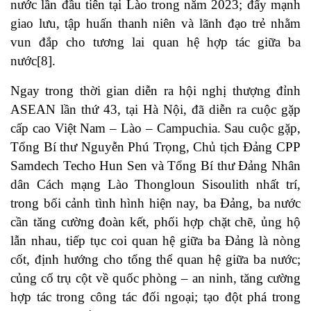
nước lần đầu tiên tại Lào trong năm 2023; đẩy mạnh
giao lưu, tập huấn thanh niên và lãnh đạo trẻ nhằm
vun đắp cho tương lai quan hệ hợp tác giữa ba
nước
[8]
.
Ngay trong thời gian diễn ra hội nghị thượng đỉnh
ASEAN lần thứ 43, tại Hà Nội, đã diễn ra cuộc gặp
cấp cao Việt Nam – Lào – Campuchia. Sau cuộc gặp,
Tổng Bí thư Nguyễn Phú Trọng, Chủ tịch Đảng CPP
Samdech Techo Hun Sen và Tổng Bí thư Đảng Nhân
dân Cách mạng Lào Thongloun Sisoulith nhất trí,
trong bối cảnh tình hình hiện nay, ba Đảng, ba nước
cần tăng cường đoàn kết, phối hợp chặt chẽ, ủng hộ
lẫn nhau, tiếp tục coi quan hệ giữa ba Đảng là nòng
cốt, định hướng cho tổng thể quan hệ giữa ba nước;
củng cố trụ cột về quốc phòng – an ninh, tăng cường
hợp tác trong công tác đối ngoại; tạo đột phá trong