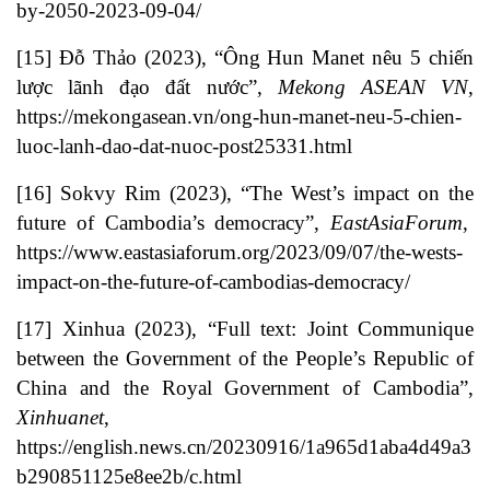
by-2050-2023-09-04/
[15]
Đỗ Thảo (2023), “Ông Hun Manet nêu 5 chiến
lược lãnh đạo đất nước”,
Mekong ASEAN VN
,
https://mekongasean.vn/ong-hun-manet-neu-5-chien-
luoc-lanh-dao-dat-nuoc-post25331.html
[16]
Sokvy Rim (2023), “The West’s impact on the
future of Cambodia’s democracy”,
EastAsiaForum
,
https://www.eastasiaforum.org/2023/09/07/the-wests-
impact-on-the-future-of-cambodias-democracy/
[17]
Xinhua (2023), “Full text: Joint Communique
between the Government of the People’s Republic of
China and the Royal Government of Cambodia”,
Xinhuanet
,
https://english.news.cn/20230916/1a965d1aba4d49a3
b290851125e8ee2b/c.html