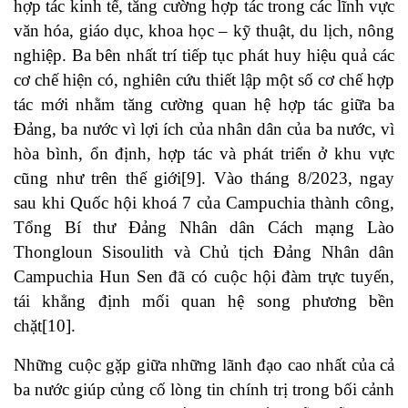
hợp tác kinh tế, tăng cường hợp tác trong các lĩnh vực
văn hóa, giáo dục, khoa học – kỹ thuật, du lịch, nông
nghiệp. Ba bên nhất trí tiếp tục phát huy hiệu quả các
cơ chế hiện có, nghiên cứu thiết lập một số cơ chế hợp
tác mới nhằm tăng cường quan hệ hợp tác giữa ba
Đảng, ba nước vì lợi ích của nhân dân của ba nước, vì
hòa bình, ổn định, hợp tác và phát triển ở khu vực
cũng như trên thế giới
[9]
. Vào tháng 8/2023, ngay
sau khi Quốc hội khoá 7 của Campuchia thành công,
Tổng Bí thư Đảng Nhân dân Cách mạng Lào
Thongloun Sisoulith và Chủ tịch Đảng Nhân dân
Campuchia Hun Sen đã có cuộc hội đàm trực tuyến,
tái khẳng định mối quan hệ song phương bền
chặt
[10]
.
Những cuộc gặp giữa những lãnh đạo cao nhất của cả
ba nước giúp củng cố lòng tin chính trị trong bối cảnh