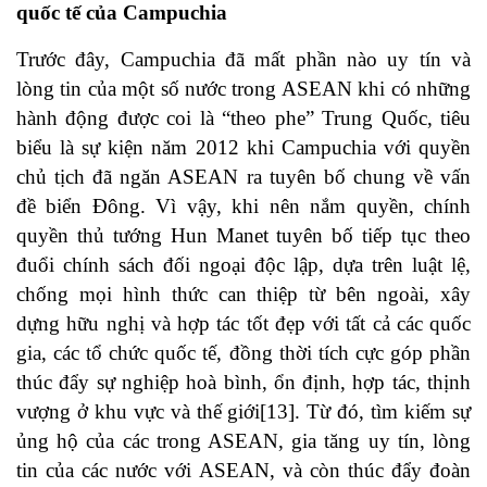
quốc tế của Campuchia
Trước đây, Campuchia đã mất phần nào uy tín và
lòng tin của một số nước trong ASEAN khi có những
hành động được coi là “theo phe” Trung Quốc, tiêu
biểu là sự kiện năm 2012 khi Campuchia với quyền
chủ tịch đã ngăn ASEAN ra tuyên bố chung về vấn
đề biển Đông. Vì vậy, khi nên nắm quyền, chính
quyền thủ tướng Hun Manet tuyên bố tiếp tục theo
đuổi chính sách đối ngoại độc lập, dựa trên luật lệ,
chống mọi hình thức can thiệp từ bên ngoài, xây
dựng hữu nghị và hợp tác tốt đẹp với tất cả các quốc
gia, các tổ chức quốc tế, đồng thời tích cực góp phần
thúc đẩy sự nghiệp hoà bình, ổn định, hợp tác, thịnh
vượng ở khu vực và thế giới
[13]
. Từ đó, tìm kiếm sự
ủng hộ của các trong ASEAN, gia tăng uy tín, lòng
tin của các nước với ASEAN, và còn thúc đẩy đoàn