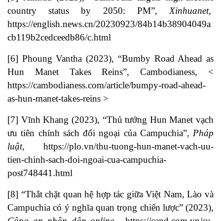
country status by 2050: PM”,
Xinhuanet
,
https://english.news.cn/20230923/84b14b38904049a
cb119b2cedceedb86/c.html
[6]
Phoung Vantha (2023), “Bumby Road Ahead as
Hun Manet Takes Reins”, Cambodianess, <
https://cambodianess.com/article/bumpy-road-ahead-
as-hun-manet-takes-reins
>
[7]
Vĩnh Khang (2023), “Thủ tướng Hun Manet vạch
ưu tiên chính sách đối ngoại của Campuchia”,
Pháp
luật
,
https://plo.vn/thu-tuong-hun-manet-vach-uu-
tien-chinh-sach-doi-ngoai-cua-campuchia-
post748441.html
[8]
“Thắt chặt quan hệ hợp tác giữa Việt Nam, Lào và
Campuchia có ý nghĩa quan trọng chiến lược” (2023),
Công an nhân dân online
,
https://cand.com.vn/su-