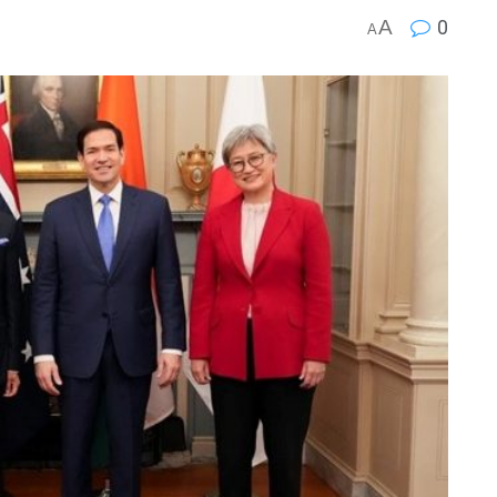
A
0
A