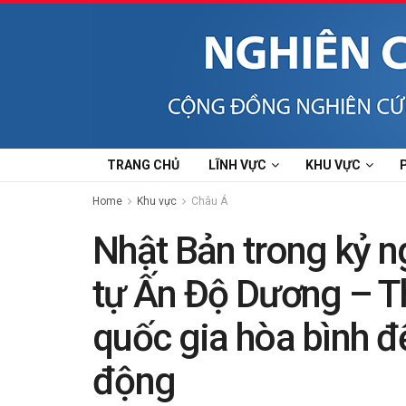
TRANG CHỦ
LĨNH VỰC
KHU VỰC
Home
Khu vực
Châu Á
Nhật Bản trong kỷ ng
tự Ấn Độ Dương – T
quốc gia hòa bình 
động