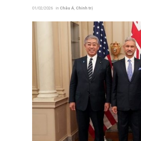
01/02/2026
in
Châu Á
,
Chính trị