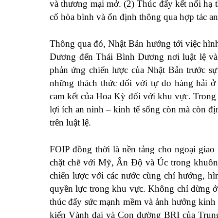
và thương mại mở. (2) Thúc đẩy kết nối hạ t
cố hòa bình và ổn định thông qua hợp tác an 
Thông qua đó, Nhật Bản hướng tới việc hình
Dương đến Thái Bình Dương nơi luật lệ và 
phản ứng chiến lược của Nhật Bản trước sự
những thách thức đối với tự do hàng hải 
cam kết của Hoa Kỳ đối với khu vực. Trong 
lợi ích an ninh – kinh tế sống còn mà còn địn
trên luật lệ.
FOIP đồng thời là nền tảng cho ngoại giao
chặt chẽ với Mỹ, Ấn Độ và Úc trong khuôn
chiến lược với các nước cùng chí hướng, h
quyền lực trong khu vực. Không chỉ dừng ở
thúc đẩy sức mạnh mềm và ảnh hưởng kinh t
kiến Vành đai và Con đường BRI của Trung