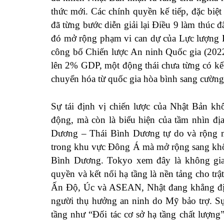
thức mới. Các chính quyền kế tiếp, đặc bi
đã từng bước diễn giải lại Điều 9 làm thúc
đó mở rộng phạm vi can dự của Lực lượng P
công bố Chiến lược An ninh Quốc gia (2022
lên 2% GDP, một động thái chưa từng có kể
chuyển hóa từ quốc gia hòa bình sang cường 
Sự tái định vị chiến lược của Nhật Bản kh
động, mà còn là biểu hiện của tầm nhìn đị
Dương – Thái Bình Dương tự do và rộng m
trong khu vực Đông Á mà mở rộng sang khôn
Bình Dương. Tokyo xem đây là không gian
quyền và kết nối hạ tầng là nền tảng cho tr
Ấn Độ, Úc và ASEAN, Nhật đang khẳng định v
người thụ hưởng an ninh do Mỹ bảo trợ. S
tầng như “Đối tác cơ sở hạ tầng chất lượng” 