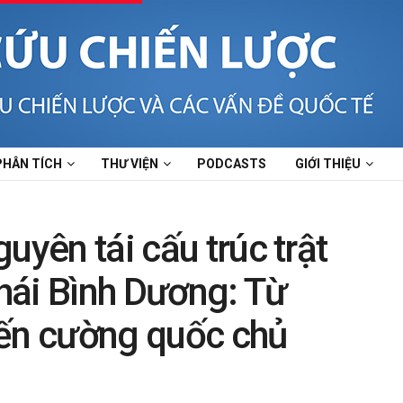
PHÂN TÍCH
THƯ VIỆN
PODCASTS
GIỚI THIỆU
uyên tái cấu trúc trật
hái Bình Dương: Từ
đến cường quốc chủ