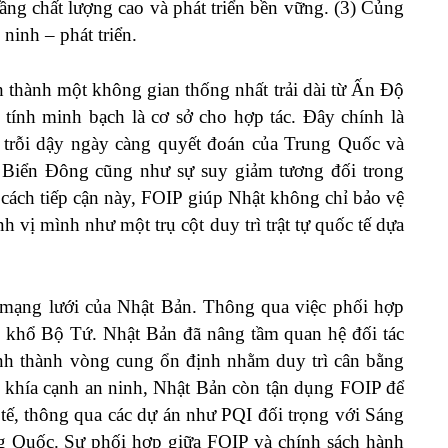
ầng chất lượng cao và phát triển bền vững. (3) Củng
ninh – phát triển.
 thành một không gian thống nhất trải dài từ Ấn Độ
tính minh bạch là cơ sở cho hợp tác. Đây chính là
 trỗi dậy ngày càng quyết đoán của Trung Quốc và
ở Biển Đông cũng như sự suy giảm tương đối trong
cách tiếp cận này, FOIP giúp Nhật không chỉ bảo vệ
h vị mình như một trụ cột duy trì trật tự quốc tế dựa
 mạng lưới của Nhật Bản. Thông qua việc phối hợp
 khổ Bộ Tứ. Nhật Bản đã nâng tầm quan hệ đối tác
ình thành vòng cung ổn định nhằm duy trì cân bằng
 khía cạnh an ninh, Nhật Bản còn tận dụng FOIP để
ế, thông qua các dự án như PQI đối trọng với Sáng
 Quốc. Sự phối hợp giữa FOIP và chính sách hành