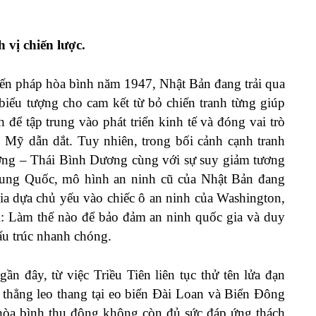
 vị chiến lược.
iến pháp hòa bình năm 1947, Nhật Bản đang trải qua
 biểu tượng cho cam kết từ bỏ chiến tranh từng giúp
để tập trung vào phát triển kinh tế và đóng vai trò
Mỹ dẫn dắt. Tuy nhiên, trong bối cảnh cạnh tranh
ơng – Thái Bình Dương cùng với sự suy giảm tương
rung Quốc, mô hình an ninh cũ của Nhật Bản đang
gia dựa chủ yếu vào chiếc ô an ninh của Washington,
õi: Làm thế nào để bảo đảm an ninh quốc gia và duy
 cấu trúc nhanh chóng.
n đây, từ việc Triều Tiên liên tục thử tên lửa đạn
 thẳng leo thang tại eo biển Đài Loan và Biển Đông
hòa bình thụ động không còn đủ sức đáp ứng thách