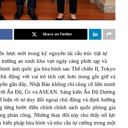
Share on Twitter
 lược mới trong kỷ nguyên tái cấu trúc trật tự
trường an ninh khu vực ngày càng phức tạp và
 hình ảnh quốc gia hòa bình sau Thế chiến II, Tokyo
ủ động với vai trò tích cực hơn trong gìn giữ và
quyền gần đây, Nhật Bản không chỉ củng cố liên minh
c với Ấn Độ, Úc và ASEAN. Sáng kiến Ấn Độ Dương
 hiện rõ tư duy đối ngoại chủ động và định hướng
g từng bước điều chỉnh chính sách quốc phòng gia
năng phản công. Những thay đổi này cho thấy nỗ lực
ản hiến pháp hòa bình và nhu cầu tự cường trong một