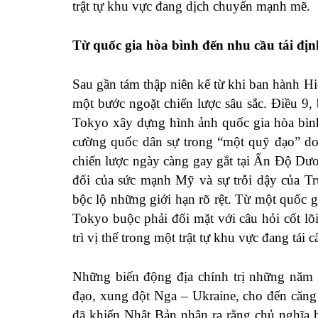
trật tự khu vực đang dịch chuyển mạnh mẽ.
Từ quốc gia hòa bình đến nhu cầu tái định
Sau gần tám thập niên kể từ khi ban hành H
một bước ngoặt chiến lược sâu sắc. Điều 9,
Tokyo xây dựng hình ảnh quốc gia hòa bình 
cường quốc dân sự trong “một quỹ đạo” do 
chiến lược ngày càng gay gắt tại Ấn Độ Dư
đối của sức mạnh Mỹ và sự trỗi dậy của T
bộc lộ những giới hạn rõ rệt. Từ một quốc 
Tokyo buộc phải đối mặt với câu hỏi cốt l
trì vị thế trong một trật tự khu vực đang tái
Những biến động địa chính trị những năm gầ
đạo, xung đột Nga – Ukraine, cho đến căng
đã khiến Nhật Bản nhận ra rằng chủ nghĩa 