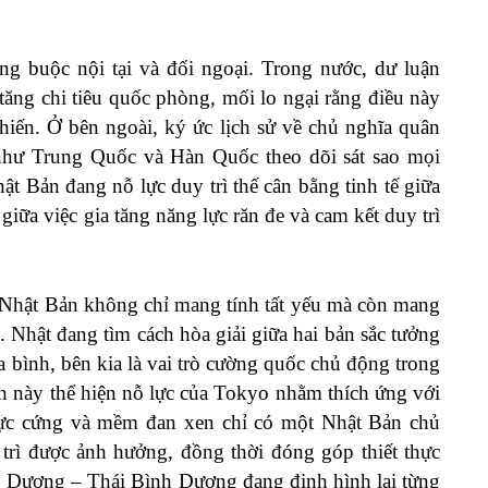
àng buộc nội tại và đối ngoại. Trong nước, dư luận
 tăng chi tiêu quốc phòng, mối lo ngại rằng điều này
chiến. Ở bên ngoài, ký ức lịch sử về chủ nghĩa quân
 như Trung Quốc và Hàn Quốc theo dõi sát sao mọi
ật Bản đang nỗ lực duy trì thế cân bằng tinh tế giữa
giữa việc gia tăng năng lực răn đe và cam kết duy trì
ủa Nhật Bản không chỉ mang tính tất yếu mà còn mang
c. Nhật đang tìm cách hòa giải giữa hai bản sắc tưởng
a bình, bên kia là vai trò cường quốc chủ động trong
h này thể hiện nỗ lực của Tokyo nhằm thích ứng với
 lực cứng và mềm đan xen chỉ có một Nhật Bản chủ
 trì được ảnh hưởng, đồng thời đóng góp thiết thực
 Dương – Thái Bình Dương đang định hình lại từng