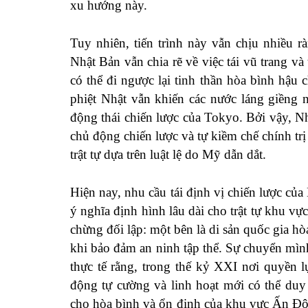
xu hướng này.
Tuy nhiên, tiến trình này vẫn chịu nhiều r
Nhật Bản vẫn chia rẽ về việc tái vũ trang và
có thể đi ngược lại tinh thần hòa bình hậu 
phiệt Nhật vẫn khiến các nước láng giềng
động thái chiến lược của Tokyo. Bởi vậy, Nh
chủ động chiến lược và tự kiềm chế chính trị 
trật tự dựa trên luật lệ do Mỹ dẫn dắt.
Hiện nay, nhu cầu tái định vị chiến lược c
ý nghĩa định hình lâu dài cho trật tự khu vự
chừng đối lập: một bên là di sản quốc gia hò
khi bảo đảm an ninh tập thể. Sự chuyển mìn
thực tế rằng, trong thế kỷ XXI nơi quyền
động tự cường và linh hoạt mới có thể duy
cho hòa bình và ổn định của khu vực Ấn Độ