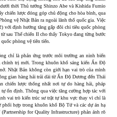
ệt dưới thời Thủ tướng Shinzo Abe và Kishida Fumio
 đẩy chiến lược đóng góp chủ động cho hòa bình, qua
hòng vệ Nhật Bản ra ngoài lãnh thổ quốc gia. Việc
) với định hướng tăng gấp đôi chi tiêu quốc phòng
 từ sau Thế chiến II cho thấy Tokyo đang từng bước
quốc phòng vệ tiên tiến.
ông chỉ là phản ứng trước môi trường an ninh biến
a chính trị mới. Trong khuôn khổ sáng kiến Ấn Độ
ở. Nhật Bản không còn giới hạn vai trò của mình
g gian hàng hải trải dài từ Ấn Độ Dương đến Thái
 chiến lược thống nhất nơi tự do hàng hải, pháp
ật tự ổn định. Thông qua việc tăng cường hợp tác với
ai trò kiến trúc sư trật tự khu vực thay vì chỉ là
ự phối hợp trong khuôn khổ Bộ Tứ và các dự án hạ
(Partnership for Quality Infrastructure) phản ánh rõ