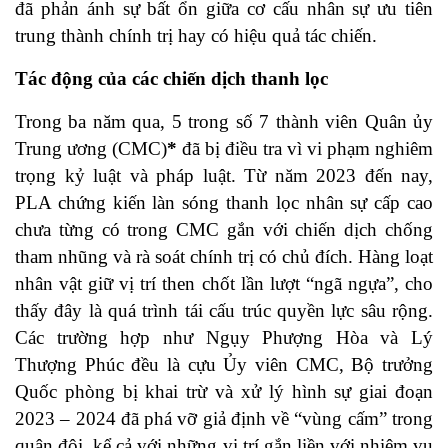
đã phản ánh sự bất ổn giữa cơ cấu nhân sự ưu tiên
trung thành chính trị hay có hiệu quả tác chiến.
Tác động của các chiến dịch thanh lọc
Trong ba năm qua, 5 trong số 7 thành viên Quân ủy
Trung ương (CMC)
*
đã bị điều tra vì vi phạm nghiêm
trọng kỷ luật và pháp luật. Từ năm 2023 đến nay,
PLA chứng kiến làn sóng thanh lọc nhân sự cấp cao
chưa từng có trong CMC gắn với chiến dịch chống
tham nhũng và rà soát chính trị có chủ đích. Hàng loạt
nhân vật giữ vị trí then chốt lần lượt “ngã ngựa”, cho
thấy đây là quá trình tái cấu trúc quyền lực sâu rộng.
Các trường hợp như Ngụy Phượng Hòa và Lý
Thượng Phúc đều là cựu Ủy viên CMC, Bộ trưởng
Quốc phòng bị khai trừ và xử lý hình sự giai đoạn
2023 – 2024 đã phá vỡ giả định về “vùng cấm” trong
quân đội, kể cả với những vị trí gắn liền với nhiệm vụ