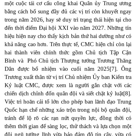
một cuộc tái cơ cấu công khai Quân ủy Trung ương
bằng cách bổ sung đầy đủ các vị trí còn khuyết ngay
trong năm 2026, hay sẽ duy trì trạng thái hiện tại cho
đến thời điểm Đại hội XXI vào năm 2027. Những tín
hiệu hiện nay cho thấy kịch bản thứ hai dường như có
khả năng cao hơn. Trên thực tế, CMC hiện chỉ còn lại
hai thành viên chính thức gồm Chủ tịch Tập Cận
Bình và Phó Chủ tịch Thượng tướng Trương Thăng
Dân được bổ nhiệm vào cuối năm 2025[7]. Ông
Trương xuất thân từ vị trí Chủ nhiệm Ủy ban Kiểm tra
Kỷ luật CMC, được xem là người gắn chặt với các
chiến dịch chỉnh đốn quân đội và siết chặt kỷ luật[8].
Việc trì hoãn cải tổ lớn cho phép ban lãnh đạo Trung
Quốc hạn chế những xáo trộn trong nội bộ quân đội,
tránh để lộ rõ các rạn nứt quyền lực, đồng thời có
thêm thời gian để sàng lọc, thử thách và lựa chọn một
đội ngũ tướng lĩnh vừa bảo đảm độ tin cậy, vừa có