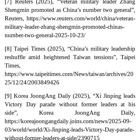
[7] Reuters (2025), “Veteran military leader Zhang
Shengmin promoted as China’s number two general”,
Reuters,
https://www.reuters.com/world/china/veteran-
military-leader-zhang-shengmin-promoted-chinas-
number-two-general-2025-10-23/
[8] Taipei Times (2025), “China’s military leadership
reshuffle amid heightened Taiwan tensions”, Taipei
Times,
https://www.taipeitimes.com/News/taiwan/archives/20
25/12/24/2003849426
[9] Korea JoongAng Daily (2025), “Xi Jinping leads
Victory Day parade without former leaders at his
side”, Korea JoongAng Daily,
https://koreajoongangdaily.joins.com/news/2025-09-
03/world/world/Xi-Jinping-leads-Victory-Day-parade-
without-former-leaders-at-side/2390715