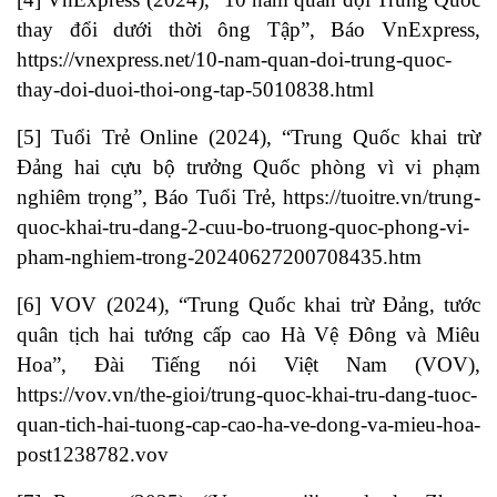
thay đổi dưới thời ông Tập”, Báo VnExpress,
https://vnexpress.net/10-nam-quan-doi-trung-quoc-
thay-doi-duoi-thoi-ong-tap-5010838.html
[5] Tuổi Trẻ Online (2024), “Trung Quốc khai trừ
Đảng hai cựu bộ trưởng Quốc phòng vì vi phạm
nghiêm trọng”, Báo Tuổi Trẻ,
https://tuoitre.vn/trung-
quoc-khai-tru-dang-2-cuu-bo-truong-quoc-phong-vi-
pham-nghiem-trong-20240627200708435.htm
[6] VOV (2024), “Trung Quốc khai trừ Đảng, tước
quân tịch hai tướng cấp cao Hà Vệ Đông và Miêu
Hoa”, Đài Tiếng nói Việt Nam (VOV),
https://vov.vn/the-gioi/trung-quoc-khai-tru-dang-tuoc-
quan-tich-hai-tuong-cap-cao-ha-ve-dong-va-mieu-hoa-
post1238782.vov