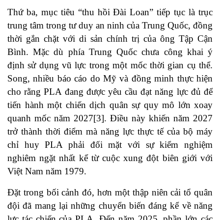
Thứ ba, mục tiêu “thu hồi Đài Loan” tiếp tục là trục
trung tâm trong tư duy an ninh của Trung Quốc, đồng
thời gắn chặt với di sản chính trị của ông Tập Cận
Bình. Mặc dù phía Trung Quốc chưa công khai ý
định sử dụng vũ lực trong một mốc thời gian cụ thể.
Song, nhiều báo cáo do Mỹ và đồng minh thực hiện
cho rằng PLA đang được yêu cầu đạt năng lực đủ để
tiến hành một chiến dịch quân sự quy mô lớn xoay
quanh mốc năm 2027[3]. Điều này khiến năm 2027
trở thành thời điểm mà năng lực thực tế của bộ máy
chỉ huy PLA phải đối mặt với sự kiểm nghiệm
nghiêm ngặt nhất kể từ cuộc xung đột biên giới với
Việt Nam năm 1979.
Đặt trong bối cảnh đó, hơn một thập niên cải tổ quân
đội đã mang lại những chuyển biến đáng kể về năng
lực tác chiến của PLA. Đến năm 2025, phần lớn các