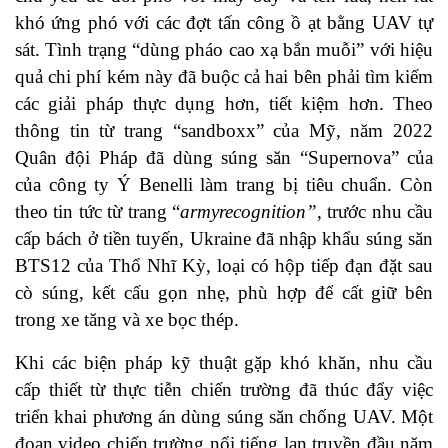
khó ứng phó với các đợt tấn công ồ ạt bằng UAV tự
sát. Tình trạng “dùng pháo cao xạ bắn muỗi” với hiệu
quả chi phí kém này đã buộc cả hai bên phải tìm kiếm
các giải pháp thực dụng hơn, tiết kiệm hơn. Theo
thông tin từ trang “sandboxx” của Mỹ, năm 2022
Quân đội Pháp đã dùng súng săn “Supernova” của
của công ty Ý Benelli làm trang bị tiêu chuẩn. Còn
theo tin tức từ trang “
armyrecognition
”
, trước nhu cầu
cấp bách ở tiền tuyến, Ukraine đã nhập khẩu súng săn
BTS12 của Thổ Nhĩ Kỳ, loại có hộp tiếp đạn đặt sau
cò súng, kết cấu gọn nhẹ, phù hợp để cất giữ bên
trong xe tăng và xe bọc thép.
Khi các biện pháp kỹ thuật gặp khó khăn, nhu cầu
cấp thiết từ thực tiễn chiến trường đã thúc đẩy việc
triển khai phương án dùng súng săn chống UAV. Một
đoạn video chiến trường nổi tiếng lan truyền đầu năm