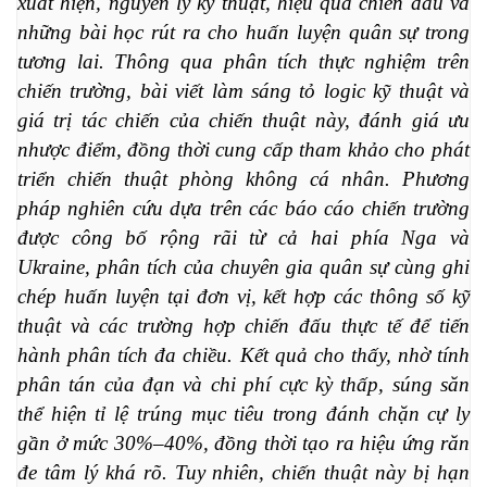
xuất hiện, nguyên lý kỹ thuật, hiệu quả chiến đấu và 
những bài học rút ra cho huấn luyện quân sự trong 
tương lai. Thông qua phân tích thực nghiệm trên 
chiến trường, bài viết làm sáng tỏ logic kỹ thuật và 
giá trị tác chiến của chiến thuật này, đánh giá ưu 
nhược điểm, đồng thời cung cấp tham khảo cho phát 
triển chiến thuật phòng không cá nhân. Phương 
pháp nghiên cứu dựa trên các báo cáo chiến trường 
được công bố rộng rãi từ cả hai phía Nga và 
Ukraine, phân tích của chuyên gia quân sự cùng ghi 
chép huấn luyện tại đơn vị, kết hợp các thông số kỹ 
thuật và các trường hợp chiến đấu thực tế để tiến 
hành phân tích đa chiều. Kết quả cho thấy, nhờ tính 
phân tán của đạn và chi phí cực kỳ thấp, súng săn 
thể hiện tỉ lệ trúng mục tiêu trong đánh chặn cự ly 
gần ở mức 30%–40%, đồng thời tạo ra hiệu ứng răn 
đe tâm lý khá rõ. Tuy nhiên, chiến thuật này bị hạn 