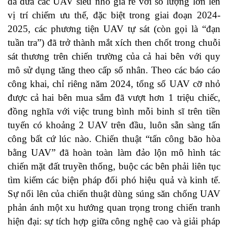
đã đưa các UAV siêu nhỏ giá rẻ với số lượng lớn lên
vị trí chiếm ưu thế, đặc biệt trong giai đoạn 2024-
2025, các phương tiện UAV tự sát (còn gọi là “đạn
tuần tra”) đã trở thành mắt xích then chốt trong chuỗi
sát thương trên chiến trường của cả hai bên với quy
mô sử dụng tăng theo cấp số nhân. Theo các báo cáo
công khai, chỉ riêng năm 2024, tổng số UAV cỡ nhỏ
được cả hai bên mua sắm đã vượt hơn 1 triệu chiếc,
đồng nghĩa với việc trung bình mỗi binh sĩ trên tiền
tuyến có khoảng 2 UAV trên đầu, luôn sẵn sàng tấn
công bất cứ lúc nào. Chiến thuật “tấn công bão hòa
bằng UAV” đã hoàn toàn làm đảo lộn mô hình tác
chiến mặt đất truyền thống, buộc các bên phải liên tục
tìm kiếm các biện pháp đối phó hiệu quả và kinh tế.
Sự nổi lên của chiến thuật dùng súng săn chống UAV
phản ánh một xu hướng quan trọng trong chiến tranh
hiện đại: sự tích hợp giữa công nghệ cao và giải pháp