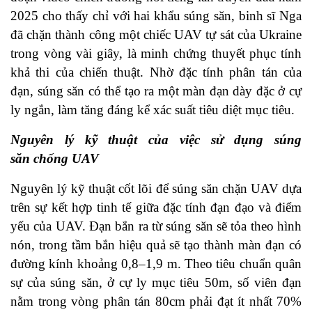
2025 cho thấy chỉ với hai khẩu súng săn, binh sĩ Nga
đã chặn thành công một chiếc UAV tự sát của Ukraine
trong vòng vài giây, là minh chứng thuyết phục tính
khả thi của chiến thuật. Nhờ đặc tính phân tán của
đạn, súng săn có thể tạo ra một màn đạn dày đặc ở cự
ly ngắn, làm tăng đáng kể xác suất tiêu diệt mục tiêu.
Nguyên lý kỹ thuật của việc
sử dụng
súng
săn
chống UAV
Nguyên lý kỹ thuật cốt lõi để súng săn chặn UAV dựa
trên sự kết hợp tinh tế giữa đặc tính đạn đạo và điểm
yếu của UAV. Đạn bắn ra từ súng săn sẽ tỏa theo hình
nón, trong tầm bắn hiệu quả sẽ tạo thành màn đạn có
đường kính khoảng 0,8–1,9 m. Theo tiêu chuẩn quân
sự của súng săn, ở cự ly mục tiêu 50m, số viên đạn
nằm trong vòng phân tán 80cm phải đạt ít nhất 70%