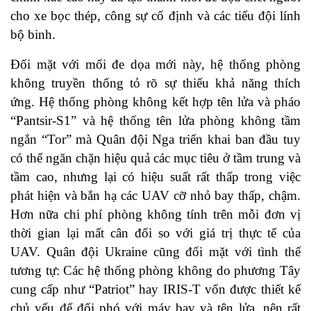
cho xe bọc thép, công sự cố định và các tiểu đội lính
bộ binh.
Đối mặt với mối đe dọa mới này, hệ thống phòng
không truyền thống tỏ rõ sự thiếu khả năng thích
ứng. Hệ thống phòng không kết hợp tên lửa và pháo
“Pantsir-S1” và hệ thống tên lửa phòng không tầm
ngắn “Tor” mà Quân đội Nga triển khai ban đầu tuy
có thể ngăn chặn hiệu quả các mục tiêu ở tầm trung và
tầm cao, nhưng lại có hiệu suất rất thấp trong việc
phát hiện và bắn hạ các UAV cỡ nhỏ bay thấp, chậm.
Hơn nữa chi phí phòng không tính trên mỗi đơn vị
thời gian lại mất cân đối so với giá trị thực tế của
UAV. Quân đội Ukraine cũng đối mặt với tình thế
tương tự: Các hệ thống phòng không do phương Tây
cung cấp như “Patriot” hay IRIS-T vốn được thiết kế
chủ yếu để đối phó với máy bay và tên lửa, nên rất