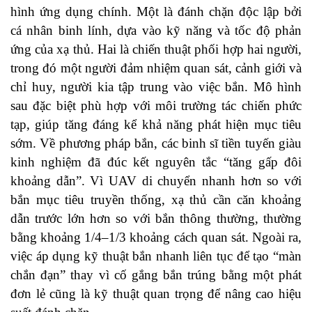
hình ứng dụng chính. Một là đánh chặn độc lập bởi
cá nhân binh lính, dựa vào kỹ năng và tốc độ phản
ứng của xạ thủ. Hai là chiến thuật phối hợp hai người,
trong đó một người đảm nhiệm quan sát, cảnh giới và
chỉ huy, người kia tập trung vào việc bắn. Mô hình
sau đặc biệt phù hợp với môi trường tác chiến phức
tạp, giúp tăng đáng kể khả năng phát hiện mục tiêu
sớm. Về phương pháp bắn, các binh sĩ tiền tuyến giàu
kinh nghiệm đã đúc kết nguyên tắc “tăng gấp đôi
khoảng dẫn”. Vì UAV di chuyển nhanh hơn so với
bắn mục tiêu truyền thống, xạ thủ cần căn khoảng
dẫn trước lớn hơn so với bắn thông thường, thường
bằng khoảng 1/4–1/3 khoảng cách quan sát. Ngoài ra,
việc áp dụng kỹ thuật bắn nhanh liên tục để tạo “màn
chắn đạn” thay vì cố gắng bắn trúng bằng một phát
đơn lẻ cũng là kỹ thuật quan trọng để nâng cao hiệu