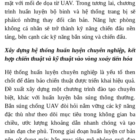
mặt với mối đe dọa từ UAV. Trong tương lai, chương
trình huấn luyện bộ binh và hệ thống trang bị sẽ
phảicó những thay đổi căn bản. Năng lực phòng
không cá nhân sẽ trở thành kỹ năng chiến đấu nền
tảng, bên cạnh các kỹ năng bắn súng và chiến đấu.
Xây dựng hệ thống huấn luyện chuyên nghiệp, kết
hợp chiến thuật và kỹ thuật vào vòng xoáy tiến hóa
Hệ thống huấn luyện chuyên nghiệp là yếu tố then
chốt để đảm bảo chiến thuật được triển khai hiệu quả.
Đề xuất xây dựng một chương trình đào tạo chuyên
biệt, khác với huấn luyện bắn súng thông thường.
Bắn súng chống UAV đòi hỏi nắm vững các kỹ năng
đặc thù như theo dõi mục tiêu trong không gian ba
chiều, ước lượng khoảng dẫn nhanh chóng và tạo
màn đạn che phủ. Trong giai đoạn huấn luyện cơ bản
nên sử dụng máy bắn mục tiêu mô phỏng quỹ đạo