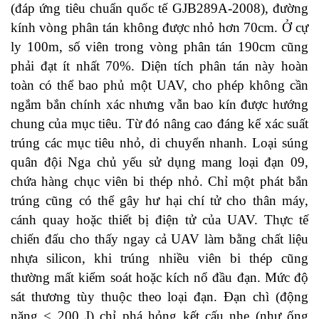
(đáp ứng tiêu chuẩn quốc tế GJB289A-2008), đường
kính vòng phân tán không được nhỏ hơn 70cm. Ở cự
ly 100m, số viên trong vòng phân tán 190cm cũng
phải đạt ít nhất 70%. Diện tích phân tán này hoàn
toàn có thể bao phủ một UAV, cho phép không cần
ngắm bắn chính xác nhưng vẫn bao kín được hướng
chung của mục tiêu. Từ đó nâng cao đáng kể xác suất
trúng các mục tiêu nhỏ, di chuyển nhanh. Loại súng
quân đội Nga chủ yếu sử dụng mang loại đạn 09,
chứa hàng chục viên bi thép nhỏ. Chỉ một phát bắn
trúng cũng có thể gây hư hại chí tử cho thân máy,
cánh quay hoặc thiết bị điện tử của UAV. Thực tế
chiến đấu cho thấy ngay cả UAV làm bằng chất liệu
nhựa silicon, khi trúng nhiều viên bi thép cũng
thường mất kiểm soát hoặc kích nổ đầu đạn. Mức độ
sát thương tùy thuộc theo loại đạn. Đạn chì (động
năng < 200 J) chỉ phá hỏng kết cấu nhẹ (như ống