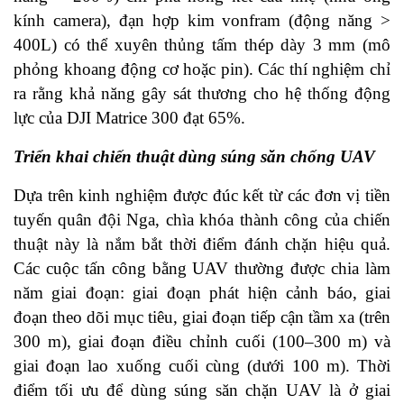
kính camera), đạn hợp kim vonfram (động năng >
400L) có thể xuyên thủng tấm thép dày 3 mm (mô
phỏng khoang động cơ hoặc pin). Các thí nghiệm chỉ
ra rằng khả năng gây sát thương cho hệ thống động
lực của DJI Matrice 300 đạt 65%.
Triển khai chiến thuật dùng súng săn chống UAV
Dựa trên kinh nghiệm được đúc kết từ các đơn vị tiền
tuyến quân đội Nga, chìa khóa thành công của chiến
thuật này là nắm bắt thời điểm đánh chặn hiệu quả.
Các cuộc tấn công bằng UAV thường được chia làm
năm giai đoạn: giai đoạn phát hiện cảnh báo, giai
đoạn theo dõi mục tiêu, giai đoạn tiếp cận tầm xa (trên
300 m), giai đoạn điều chỉnh cuối (100–300 m) và
giai đoạn lao xuống cuối cùng (dưới 100 m). Thời
điểm tối ưu để dùng súng săn chặn UAV là ở giai