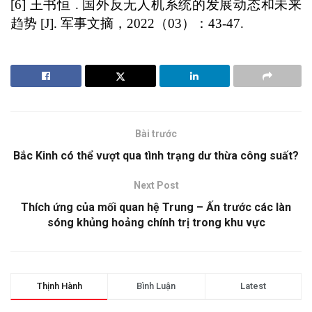
[6] 王书恒 . 国外反无人机系统的发展动态和未来
趋势 [J]. 军事文摘，2022（03）：43-47.
Bài trước
Bắc Kinh có thể vượt qua tình trạng dư thừa công suất?
Next Post
Thích ứng của mối quan hệ Trung – Ấn trước các làn
sóng khủng hoảng chính trị trong khu vực
Thịnh Hành
Bình Luận
Latest