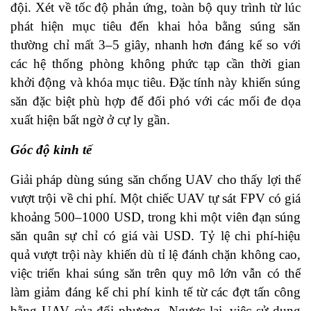
đội. Xét về tốc độ phản ứng, toàn bộ quy trình từ lúc
phát hiện mục tiêu đến khai hỏa bằng súng săn
thường chỉ mất 3–5 giây, nhanh hơn đáng kể so với
các hệ thống phòng không phức tạp cần thời gian
khởi động và khóa mục tiêu. Đặc tính này khiến súng
săn đặc biệt phù hợp để đối phó với các mối đe dọa
xuất hiện bất ngờ ở cự ly gần.
Góc độ kinh tế
Giải pháp dùng súng săn chống UAV cho thấy lợi thế
vượt trội về chi phí. Một chiếc UAV tự sát FPV có giá
khoảng 500–1000 USD, trong khi một viên đạn súng
săn quân sự chỉ có giá vài USD. Tỷ lệ chi phí-hiệu
quả vượt trội này khiến dù tỉ lệ đánh chặn không cao,
việc triển khai súng săn trên quy mô lớn vẫn có thể
làm giảm đáng kể chi phí kinh tế từ các đợt tấn công
bằng UAV của đối phương. Ngược lại, việc sử dụng