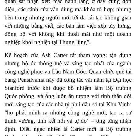
quan sát nhận xét: “các hành lang ở đây cũng đơn
điệu, các cánh cửa vẫn dùng mã khóa tổ hợp; nhưng
bên trong những người mới tới đã cải tạo không gian
với những bảng viết, các bàn làm việc xếp tùy hứng,
đồng bộ với không khí thoải mái như một doanh
nghiệp khởi nghiệp tại Thung lũng”.
Kế hoạch của Ash Carter rất tham vọng: tận dụng
những bộ óc thông tuệ và sáng tạo nhất của ngành
công nghệ phục vụ Lầu Năm Góc. Quan chức quê tại
bang Pensilvania này đã công tác vài năm tại Đại học
Stanford trước khi được bổ nhiệm làm Bộ trưởng
Quốc phòng, và ông luôn ấn tượng với tinh thần đổi
mới sáng tạo của các nhà tỷ phú đầu sỏ tại Khu Vịnh:
“họ phát minh ra những công nghệ mới, tạo ra sự
thịnh vượng, tính kết nối và tự do” – ông từng nhận
định. Điều ngạc nhiên là Carter mới là Bộ trưởng