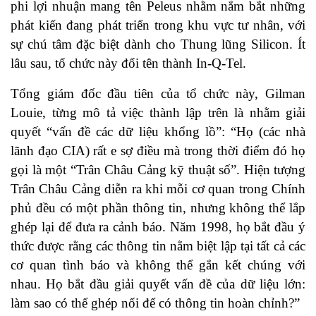
phi lợi nhuận mang tên Peleus nhằm nắm bắt những
phát kiến đang phát triển trong khu vực tư nhân, với
sự chú tâm đặc biệt dành cho Thung lũng Silicon. Ít
lâu sau, tổ chức này đổi tên thành In-Q-Tel.
Tổng giám đốc đầu tiên của tổ chức này, Gilman
Louie, từng mô tả việc thành lập trên là nhằm giải
quyết “vấn đề các dữ liệu khổng lồ”: “Họ (các nhà
lãnh đạo CIA) rất e sợ điều mà trong thời điểm đó họ
gọi là một “Trân Châu Cảng kỹ thuật số”. Hiện tượng
Trân Châu Cảng diễn ra khi mỗi cơ quan trong Chính
phủ đều có một phần thông tin, nhưng không thể lắp
ghép lại để đưa ra cảnh báo. Năm 1998, họ bắt đầu ý
thức được rằng các thông tin nằm biệt lập tại tất cả các
cơ quan tình báo và không thể gắn kết chúng với
nhau. Họ bắt đầu giải quyết vấn đề của dữ liệu lớn:
làm sao có thể ghép nối để có thông tin hoàn chỉnh?”