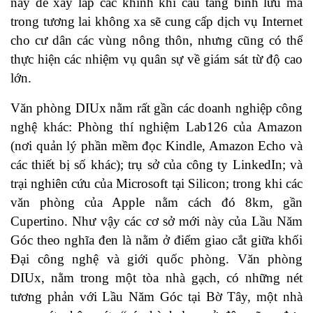
này để xây lắp các khinh khí cầu tầng bình lưu mà
trong tương lai không xa sẽ cung cấp dịch vụ Internet
cho cư dân các vùng nông thôn, nhưng cũng có thể
thực hiện các nhiệm vụ quân sự về giám sát từ độ cao
lớn.
Văn phòng DIUx nằm rất gần các doanh nghiệp công
nghệ khác: Phòng thí nghiệm Lab126 của Amazon
(nơi quản lý phần mềm đọc Kindle, Amazon Echo và
các thiết bị số khác); trụ sở của công ty LinkedIn; và
trại nghiên cứu của Microsoft tại Silicon; trong khi các
văn phòng của Apple nằm cách đó 8km, gần
Cupertino. Như vậy các cơ sở mới này của Lầu Năm
Góc theo nghĩa đen là nằm ở điểm giao cắt giữa khối
Đại công nghệ và giới quốc phòng. Văn phòng
DIUx, nằm trong một tòa nhà gạch, có những nét
tương phản với Lầu Năm Góc tại Bờ Tây, một nhà