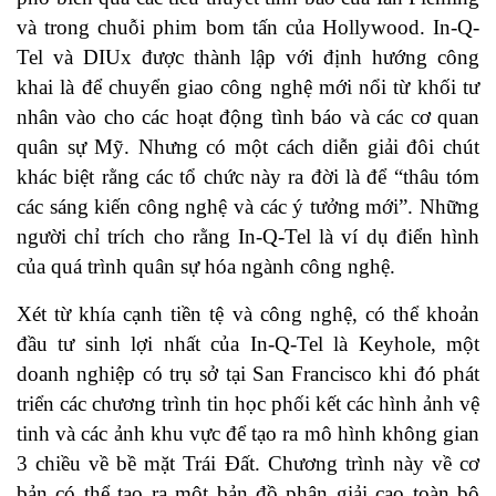
và trong chuỗi phim bom tấn của Hollywood. In-Q-
Tel và DIUx được thành lập với định hướng công
khai là để chuyển giao công nghệ mới nổi từ khối tư
nhân vào cho các hoạt động tình báo và các cơ quan
quân sự Mỹ. Nhưng có một cách diễn giải đôi chút
khác biệt rằng các tổ chức này ra đời là để “thâu tóm
các sáng kiến công nghệ và các ý tưởng mới”. Những
người chỉ trích cho rằng In-Q-Tel là ví dụ điển hình
của quá trình quân sự hóa ngành công nghệ.
Xét từ khía cạnh tiền tệ và công nghệ, có thể khoản
đầu tư sinh lợi nhất của In-Q-Tel là Keyhole, một
doanh nghiệp có trụ sở tại San Francisco khi đó phát
triển các chương trình tin học phối kết các hình ảnh vệ
tinh và các ảnh khu vực để tạo ra mô hình không gian
3 chiều về bề mặt Trái Đất. Chương trình này về cơ
bản có thể tạo ra một bản đồ phân giải cao toàn bộ