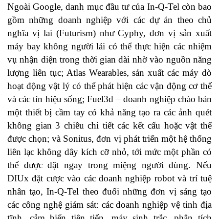
Ngoài Google, danh mục đầu tư của In-Q-Tel còn bao
gồm những doanh nghiệp với các dự án theo chủ
nghĩa vị lai (Futurism) như Cyphy, đơn vị sản xuất
máy bay không người lái có thể thực hiện các nhiệm
vụ nhận diện trong thời gian dài nhờ vào nguồn năng
lượng liên tục; Atlas Wearables, sản xuất các máy dò
hoạt động vật lý có thể phát hiện các vận động cơ thể
và các tín hiệu sống; Fuel3d – doanh nghiệp chào bán
một thiết bị cầm tay có khả năng tạo ra các ảnh quét
không gian 3 chiều chi tiết các kết cấu hoặc vật thể
được chọn; và Sonitus, đơn vị phát triển một hệ thống
liên lạc không dây kích cỡ nhỏ, tới mức một phần có
thể được đặt ngay trong miệng người dùng. Nếu
DIUx đặt cược vào các doanh nghiệp robot và trí tuệ
nhân tạo, In-Q-Tel theo đuổi những đơn vị sáng tạo
các công nghệ giám sát: các doanh nghiệp vệ tinh địa
tĩnh, cảm biến tiên tiến, máy sinh trắc, phân tích