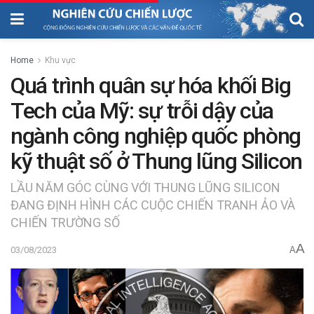
Home
Khu vực
Quá trình quân sự hóa khối Big
Tech của Mỹ: sự trỗi dậy của
ngành công nghiệp quốc phòng
kỹ thuật số ở Thung lũng Silicon
LẦU NĂM GÓC CÙNG VỚI THUNG LŨNG SILICON
ĐANG ĐỊNH HÌNH CÁC CUỘC CHIẾN TRANH ẢO VÀ
CHIẾN TRƯỜNG SỐ
A
03/08/2023
A