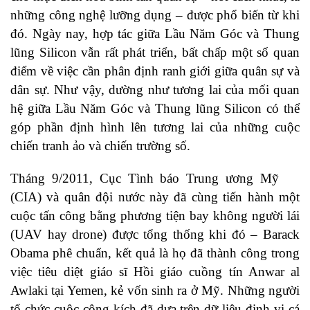
những công nghệ lưỡng dụng – được phổ biến từ khi
đó. Ngày nay, hợp tác giữa Lầu Năm Góc và Thung
lũng Silicon vẫn rất phát triển, bất chấp một số quan
điểm về việc cần phân định ranh giới giữa quân sự và
dân sự. Như vậy, dường như tương lai của mối quan
hệ giữa Lầu Năm Góc và Thung lũng Silicon có thể
góp phần định hình lên tương lai của những cuộc
chiến tranh ảo và chiến trường số.
Tháng 9/2011, Cục Tình báo Trung ương Mỹ
(CIA) và quân đội nước này đã cùng tiến hành một
cuộc tấn công bằng phương tiện bay không người lái
(UAV hay drone) được tổng thống khi đó – Barack
Obama phê chuẩn, kết quả là họ đã thành công trong
việc tiêu diệt giáo sĩ Hồi giáo cuồng tín Anwar al
Awlaki tại Yemen, kẻ vốn sinh ra ở Mỹ. Những người
tổ chức cuộc công kích đã dựa trên dữ liệu định vị cá