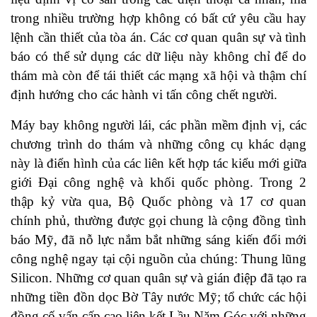
trong nhiều trường hợp không có bất cứ yêu cầu hay
lệnh cần thiết của tòa án. Các cơ quan quân sự và tình
báo có thể sử dụng các dữ liệu này không chỉ để do
thám mà còn để tái thiết các mạng xã hội và thậm chí
định hướng cho các hành vi tấn công chết người.
Máy bay không người lái, các phần mềm định vị, các
chương trình do thám và những công cụ khác dạng
này là điển hình của các liên kết hợp tác kiểu mới giữa
giới Đại công nghệ và khối quốc phòng. Trong 2
thập kỷ vừa qua, Bộ Quốc phòng và 17 cơ quan
chính phủ, thường được gọi chung là cộng đồng tình
báo Mỹ, đã nỗ lực nắm bắt những sáng kiến đổi mới
công nghệ ngay tại cội nguồn của chúng: Thung lũng
Silicon. Những cơ quan quân sự và gián điệp đã tạo ra
những tiền đồn dọc Bờ Tây nước Mỹ; tổ chức các hội
đồng cố vấn cấp cao liên kết Lầu Năm Góc với những