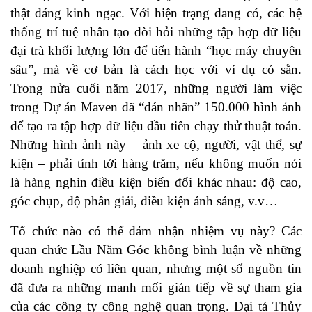
thật đáng kinh ngạc. Với hiện trạng đang có, các hệ
thống trí tuệ nhân tạo đòi hỏi những tập hợp dữ liệu
đại trà khối lượng lớn để tiến hành “học máy chuyên
sâu”, mà về cơ bản là cách học với ví dụ có sẵn.
Trong nửa cuối năm 2017, những người làm việc
trong Dự án Maven đã “dán nhãn” 150.000 hình ảnh
để tạo ra tập hợp dữ liệu đầu tiên chạy thử thuật toán.
Những hình ảnh này – ảnh xe cộ, người, vật thể, sự
kiện – phải tính tới hàng trăm, nếu không muốn nói
là hàng nghìn điều kiện biến đổi khác nhau: độ cao,
góc chụp, độ phân giải, điều kiện ánh sáng, v.v…
Tổ chức nào có thể đảm nhận nhiệm vụ này? Các
quan chức Lầu Năm Góc không bình luận về những
doanh nghiệp có liên quan, nhưng một số nguồn tin
đã đưa ra những manh mối gián tiếp về sự tham gia
của các công ty công nghệ quan trọng. Đại tá Thủy