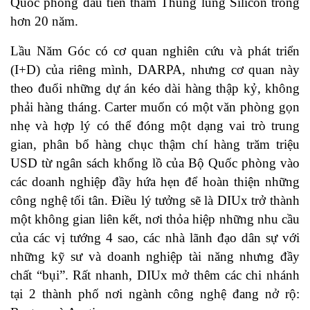
Quốc phòng đầu tiên thăm Thung lũng Silicon trong
hơn 20 năm.
Lầu Năm Góc có cơ quan nghiên cứu và phát triển
(I+D) của riêng mình, DARPA, nhưng cơ quan này
theo đuổi những dự án kéo dài hàng thập kỷ, không
phải hàng tháng. Carter muốn có một văn phòng gọn
nhẹ và hợp lý có thể đóng một dạng vai trò trung
gian, phân bổ hàng chục thậm chí hàng trăm triệu
USD từ ngân sách khổng lồ của Bộ Quốc phòng vào
các doanh nghiệp đầy hứa hẹn để hoàn thiện những
công nghệ tối tân. Điều lý tưởng sẽ là DIUx trở thành
một không gian liên kết, nơi thỏa hiệp những nhu cầu
của các vị tướng 4 sao, các nhà lãnh đạo dân sự với
những kỹ sư và doanh nghiệp tài năng nhưng đầy
chất “bụi”. Rất nhanh, DIUx mở thêm các chi nhánh
tại 2 thành phố nơi ngành công nghệ đang nở rộ: