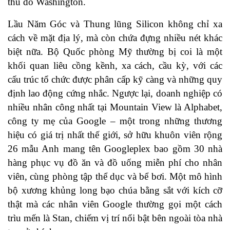
thủ đô Washington.
Lầu Năm Góc và Thung lũng Silicon không chỉ xa
cách về mặt địa lý, mà còn chứa đựng nhiều nét khác
biệt nữa. Bộ Quốc phòng Mỹ thường bị coi là một
khối quan liêu cồng kềnh, xa cách, cầu kỳ, với các
cấu trúc tổ chức được phân cấp kỹ càng và những quy
định lao động cứng nhắc. Ngược lại, doanh nghiệp có
nhiều nhân công nhất tại Mountain View là Alphabet,
công ty mẹ của Google – một trong những thương
hiệu có giá trị nhất thế giới, sở hữu khuôn viên rộng
26 mẫu Anh mang tên Googleplex bao gồm 30 nhà
hàng phục vụ đồ ăn và đồ uống miễn phí cho nhân
viên, cùng phòng tập thể dục và bể bơi. Một mô hình
bộ xương khủng long bạo chúa bằng sắt với kích cỡ
thật mà các nhân viên Google thường gọi một cách
trìu mến là Stan, chiếm vị trí nổi bật bên ngoài tòa nhà