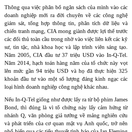
Thông qua việc phân bổ ngân sách của mình vào các
doanh nghiệp mới ra đời chuyên về các công nghệ
giám sát, tổng hợp thông tin, phân tích dữ liệu và
chiến tranh mạng, CIA mong giành được lợi thế trước
các đối thủ toàn cầu trong nhờ vào việc liên kết các kỹ
sư, tin tặc, nhà khoa học và lập trình viên sáng tạo.
Năm 2005, CIA đầu tư 37 triệu USD vào In-Q-Tel.
Năm 2014, hạch toán hàng năm của tổ chức này vọt
lên mức gần 94 triệu USD và họ đã thực hiện 325
khoản đầu tư vào một số lượng đáng kinh ngạc các
loại hình doanh nghiệp công nghệ khác nhau.
Nếu In-Q-Tel giống như được lấy ra từ bộ phim James
Bond, thì đúng là vì tổ chứng này lấy cảm hứng từ
nhánh Q, văn phòng giả tưởng về mảng nghiên cứu
và phát triển của cơ quan mật vụ Anh quốc, trở nên
phổ biến qua các tiểu thuyết tình báo của Ian Fleming