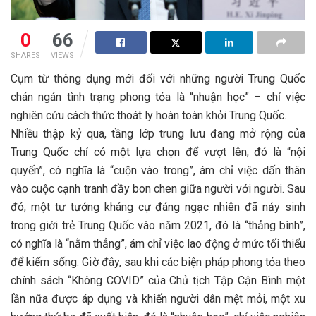
0
66
SHARES
VIEWS
Cụm từ thông dụng mới đối với những người Trung Quốc
chán ngán tình trạng phong tỏa là “nhuận học” – chỉ việc
nghiên cứu cách thức thoát ly hoàn toàn khỏi Trung Quốc.
Nhiều thập kỷ qua, tầng lớp trung lưu đang mở rộng của
Trung Quốc chỉ có một lựa chọn để vượt lên, đó là “nội
quyến”, có nghĩa là “cuộn vào trong”, ám chỉ việc dấn thân
vào cuộc cạnh tranh đầy bon chen giữa người với người. Sau
đó, một tư tưởng kháng cự đáng ngạc nhiên đã nảy sinh
trong giới trẻ Trung Quốc vào năm 2021, đó là “thảng bình”,
có nghĩa là “nằm thẳng”, ám chỉ việc lao động ở mức tối thiểu
để kiếm sống. Giờ đây, sau khi các biện pháp phong tỏa theo
chính sách “Không COVID” của Chủ tịch Tập Cận Bình một
lần nữa được áp dụng và khiến người dân mệt mỏi, một xu