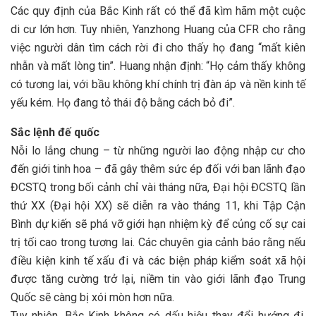
Các quy định của Bắc Kinh rất có thể đã kìm hãm một cuộc
di cư lớn hơn. Tuy nhiên, Yanzhong Huang của CFR cho rằng
việc người dân tìm cách rời đi cho thấy họ đang “mất kiên
nhẫn và mất lòng tin”. Huang nhận định: “Họ cảm thấy không
có tương lai, với bầu không khí chính trị đàn áp và nền kinh tế
yếu kém. Họ đang tỏ thái độ bằng cách bỏ đi”.
Sắc lệnh đế quốc
Nỗi lo lắng chung – từ những người lao động nhập cư cho
đến giới tinh hoa – đã gây thêm sức ép đối với ban lãnh đạo
ĐCSTQ trong bối cảnh chỉ vài tháng nữa, Đại hội ĐCSTQ lần
thứ XX (Đại hội XX) sẽ diễn ra vào tháng 11, khi Tập Cận
Bình dự kiến sẽ phá vỡ giới hạn nhiệm kỳ để củng cố sự cai
trị tối cao trong tương lai. Các chuyên gia cảnh báo rằng nếu
điều kiện kinh tế xấu đi và các biện pháp kiểm soát xã hội
được tăng cường trở lại, niềm tin vào giới lãnh đạo Trung
Quốc sẽ càng bị xói mòn hơn nữa.
Tuy nhiên, Bắc Kinh không có dấu hiệu thay đổi hướng đi.