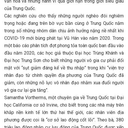
văn hóa và những hành vi quá giới hạn trong giới siêu giàu
của Trung Quốc.
Các nghiên cứu cho thấy những người nghèo đói nghiêm
trọng hoặc đang trên bờ vực bần cùng ở Trung Quốc nằm
trong số những nhóm dân chịu ảnh hưởng nặng nề nhất khi
COVID-19 mới bùng phát tại Vũ Hán vào năm 2020. Trong
một báo cáo phân tích đợt phong tỏa toàn quốc ban đầu vào
đầu năm 2020, các học giả thuộc Đại học Trùng Khánh và
Đại học Trung Sơn cho biết những người vô gia cư phải đối
mặt với “sụt giảm đáng kể về thu nhập” trong khi “viện trợ
nhân đạo từ chính quyền địa phương của Trung Quốc đã
giảm, còn những nỗ lực vô nhân đạo nhằm xua đuổi người
vô gia cư lại gia tăng”.
Samantha Vortherms, một chuyên gia về Trung Quốc tại Đại
học California cơ sở Irvine, cho biết trong các nhà máy trên
khắp nền kinh tế lớn thứ hai thế giới, các nhân viên địa
phương được coi là “cơ sở lao động cốt lõi”. Theo bà, 380
triệu lao động nhập cư lưu động của Trung Quốc được xếp