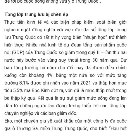
để rời bỏ cuộc sống không vừa ý ở Trung Quốc”.
Tầng lớp trung lưu bị chèn ép
Thực tiễn kinh tế và các biện pháp kiểm soát biên giới
nghiêm ngặt đồng nghĩa với việc đại đa số tầng lớp trung
lưu Trung Quốc có rất ít hy vọng biến “nhuận học” trở thành
hiện thực. Nhiều nhà kinh tế dự đoán tổng sản phẩm quốc
nội (GDP) của Trung Quốc sẽ giảm trong quý II – lần thứ hai
nước này bước vào vùng suy thoái trong 30 năm qua. Dự
báo tăng trưởng cả năm cho đến nay đã được điều chỉnh
xuống còn khoảng 4%, bằng một nửa so với mức tăng
trưởng 8,1% được ghi nhận vào năm 2021 và thấp hơn mục
tiêu 5,5% mà Bắc Kinh đặt ra, vốn đã là mức thấp nhất trong
ba thập kỷ qua. Kết quả là sự sụt giảm mức sống đang lan
dần từ những người lao động lương thấp tới các tầng lớp
chuyên nghiệp và các ban giám đốc.
Eko, một chuyên gia về xuất khẩu của một công ty đa quốc
gia ở Trường Sa, miền Trung Trung Quốc, cho biết: “Hầu hết