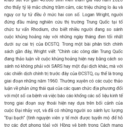
cho thấy tỷ lệ mắc chứng trầm cảm, các triệu chứng lo âu và
nguy cơ tự tử đều ở mức hai con số. Logan Wright, người
đứng đầu mảng nghiên cứu thị trường Trung Quốc tại tổ
chức tư vấn Rhodium, cho biết nhiều người đang so sánh
cuộc khủng hoảng này với những ngày tháng đen tối nhất
dưới sự cai trị của ĐCSTQ. Trong một bài phân tích chính
sách gần đây, Wright viết: “Chính các công dân Trung Quốc
đang thảo luận về cuộc khủng hoảng hiện nay bằng cách so
sánh nó không phải với SARS hay một đại dịch khác, mà với
các chiến dịch chính trị trước đây của ĐCSTQ, cụ thể là trong
giai đoạn những năm 1960. Thường xuyên có các cuộc thảo
luận về phản ứng thái quá của các quan chức địa phương đối
với một số ca bệnh và việc báo cáo khống các số liệu kinh tế
trong giai đoạn suy thoái hiện nay dựa trên bối cảnh của
cuộc Đại nhảy vọt, và đã có những người so sánh lực lượng
“Đại bạch” (tình nguyện viên y tế mới được tuyển mộ để hỗ
trợ các đợt phong tỏa) với Hồng vệ binh trong Cách mạng