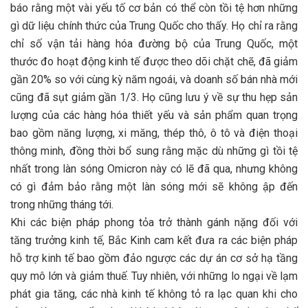
báo rằng một vài yếu tố cơ bản có thể còn tồi tệ hơn những
gì dữ liệu chính thức của Trung Quốc cho thấy. Họ chỉ ra rằng
chỉ số vận tải hàng hóa đường bộ của Trung Quốc, một
thước đo hoạt động kinh tế được theo dõi chặt chẽ, đã giảm
gần 20% so với cùng kỳ năm ngoái, và doanh số bán nhà mới
cũng đã sụt giảm gần 1/3. Họ cũng lưu ý về sự thu hẹp sản
lượng của các hàng hóa thiết yếu và sản phẩm quan trọng
bao gồm năng lượng, xi măng, thép thô, ô tô và điện thoại
thông minh, đồng thời bổ sung rằng mặc dù những gì tồi tệ
nhất trong làn sóng Omicron này có lẽ đã qua, nhưng không
có gì đảm bảo rằng một làn sóng mới sẽ không ập đến
trong những tháng tới.
Khi các biện pháp phong tỏa trở thành gánh nặng đối với
tăng trưởng kinh tế, Bắc Kinh cam kết đưa ra các biện pháp
hỗ trợ kinh tế bao gồm đảo ngược các dự án cơ sở hạ tầng
quy mô lớn và giảm thuế. Tuy nhiên, với những lo ngại về lạm
phát gia tăng, các nhà kinh tế không tỏ ra lạc quan khi cho