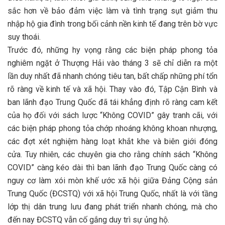
sắc hơn về bảo đảm việc làm và tình trạng sụt giảm thu
nhập hộ gia đình trong bối cảnh nền kinh tế đang trên bờ vực
suy thoái.
Trước đó, những hy vọng rằng các biện pháp phong tỏa
nghiêm ngặt ở Thượng Hải vào tháng 3 sẽ chỉ diễn ra một
lần duy nhất đã nhanh chóng tiêu tan, bất chấp những phí tổn
rõ ràng về kinh tế và xã hội. Thay vào đó, Tập Cận Bình và
ban lãnh đạo Trung Quốc đã tái khẳng định rõ ràng cam kết
của họ đối với sách lược “Không COVID” gây tranh cãi, với
các biện pháp phong tỏa chớp nhoáng không khoan nhượng,
các đợt xét nghiệm hàng loạt khắt khe và biên giới đóng
cửa. Tuy nhiên, các chuyên gia cho rằng chính sách “Không
COVID” càng kéo dài thì ban lãnh đạo Trung Quốc càng có
nguy cơ làm xói mòn khế ước xã hội giữa Đảng Cộng sản
Trung Quốc (ĐCSTQ) với xã hội Trung Quốc, nhất là với tầng
lớp thị dân trung lưu đang phát triển nhanh chóng, mà cho
đến nay ĐCSTQ vẫn cố gắng duy trì sự ủng hộ.