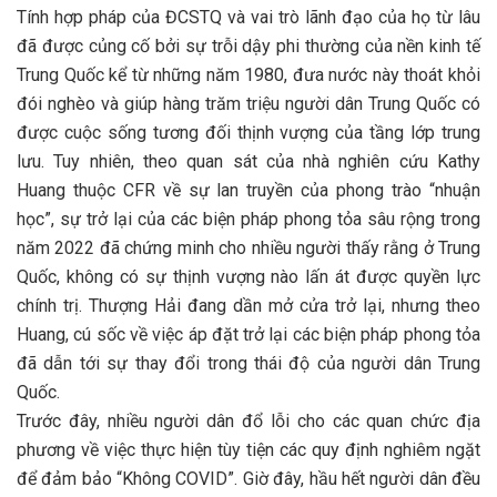
Tính hợp pháp của ĐCSTQ và vai trò lãnh đạo của họ từ lâu
đã được củng cố bởi sự trỗi dậy phi thường của nền kinh tế
Trung Quốc kể từ những năm 1980, đưa nước này thoát khỏi
đói nghèo và giúp hàng trăm triệu người dân Trung Quốc có
được cuộc sống tương đối thịnh vượng của tầng lớp trung
lưu. Tuy nhiên, theo quan sát của nhà nghiên cứu Kathy
Huang thuộc CFR về sự lan truyền của phong trào “nhuận
học”, sự trở lại của các biện pháp phong tỏa sâu rộng trong
năm 2022 đã chứng minh cho nhiều người thấy rằng ở Trung
Quốc, không có sự thịnh vượng nào lấn át được quyền lực
chính trị. Thượng Hải đang dần mở cửa trở lại, nhưng theo
Huang, cú sốc về việc áp đặt trở lại các biện pháp phong tỏa
đã dẫn tới sự thay đổi trong thái độ của người dân Trung
Quốc.
Trước đây, nhiều người dân đổ lỗi cho các quan chức địa
phương về việc thực hiện tùy tiện các quy định nghiêm ngặt
để đảm bảo “Không COVID”. Giờ đây, hầu hết người dân đều