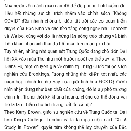
Nhà nước vẫn cảnh giác cao độ để đề phòng tình huống đó.
Hầu hết những sự chỉ trích nhằm vào chính sách “Không
COVID” đều nhanh chóng bị dập tắt bởi các cơ quan kiểm
duyệt của Bắc Kinh và các nền tảng công nghệ như Tencent
và Weibo, cùng với đó là những làn sóng trào phúng và bình
luận khác phản ánh thái độ bất mãn trên mạng xã hội.
Tuy nhiên, những nhà quan sát Trung Quốc đang chờ đón Đại
hội XX vào mùa Thu như một bước ngoặt có thể xảy ra. Theo
Diana Fu, một chuyên gia về chính trị Trung Quốc thuộc Viện
nghiên cứu Brookings, “trong những thời điểm tốt nhất, các
cuộc họp chính trị như vậy của giới tinh hoa ĐCSTQ được
nhìn nhận đúng như bản chất của chúng, đó là sự phô trương
chính trị. Trong thời kỳ khủng hoảng, chúng có thể đóng vai
trò là tâm điểm cho tình trạng bất ổn xã hội”.
Theo Kerry Brown, giáo sư nghiên cứu về Trung Quốc tại Đại
học King’s College, London và là tác giả cuốn sách “Xi: A
Study in Power”, quyết tâm không thể lay chuyển của Bắc