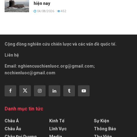
hiện nay
04/08/2026
452
Cộng đồng nghiên cứu chiến lược và các vấn đề quốc tế.
Liên hệ
Email:
nghiencuuchienluoc.org@gmail.com
;
ncchienluoc@gmail.com
Danh mục tin tức
Châu Á
Kinh Tế
Sự Kiện
Châu Âu
Lĩnh Vực
Thông Báo
Châu Đại Dương
Media
Thư Viện