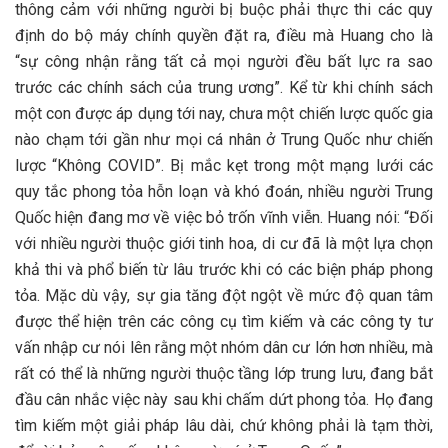
thông cảm với những người bị buộc phải thực thi các quy
định do bộ máy chính quyền đặt ra, điều mà Huang cho là
“sự công nhận rằng tất cả mọi người đều bất lực ra sao
trước các chính sách của trung ương”. Kể từ khi chính sách
một con được áp dụng tới nay, chưa một chiến lược quốc gia
nào chạm tới gần như mọi cá nhân ở Trung Quốc như chiến
lược “Không COVID”. Bị mắc kẹt trong một mạng lưới các
quy tắc phong tỏa hỗn loạn và khó đoán, nhiều người Trung
Quốc hiện đang mơ về việc bỏ trốn vĩnh viễn. Huang nói: “Đối
với nhiều người thuộc giới tinh hoa, di cư đã là một lựa chọn
khả thi và phổ biến từ lâu trước khi có các biện pháp phong
tỏa. Mặc dù vậy, sự gia tăng đột ngột về mức độ quan tâm
được thể hiện trên các công cụ tìm kiếm và các công ty tư
vấn nhập cư nói lên rằng một nhóm dân cư lớn hơn nhiều, mà
rất có thể là những người thuộc tầng lớp trung lưu, đang bắt
đầu cân nhắc việc này sau khi chấm dứt phong tỏa. Họ đang
tìm kiếm một giải pháp lâu dài, chứ không phải là tạm thời,