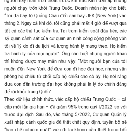
người may mắn trốn thoát trước khi Bắc Kinh đàn áp những
người chạy trốn khỏi Trung Quốc. Doanh nhân này cho biết:
“Tôi đã bay từ Quảng Châu đến sân bay JFK (New York) vào
tháng 2. Ngay cả khi đó, tôi cũng phải mất 4 giờ để vượt qua
tất cả các thủ tục kiểm tra. Tại trạm kiểm soát đầu tiên, các
sỹ quan cảnh sát của cơ quan an ninh công cộng phỏng vấn
tôi về ‘lý do đi du lịch’ và lượng hành lý mang theo. Họ kiểm
tra hành lý của mọi người”. Ông cho biết những người khác
thì không được may mắn như vậy: “Một người bạn của tôi
muốn đến New York để đưa con đi học đại học, nhưng văn
phòng hộ chiếu từ chối cấp hộ chiếu cho cô ấy. Họ nói rằng
đưa con đến trường đại học không phải là lý do chính đáng
để rời khỏi Trung Quốc”.
Theo dữ liệu chính thức, việc cấp hộ chiếu Trung Quốc – cả
cấp mới lẫn gia hạn – đã giảm 95% trong quý I/2022 so với
trước đại dịch. Sau đó, vào tháng 5/2022, Cơ quan Quản lý
xuất nhập cảnh quốc gia đã thắt chặt quy định, tuyên bố sẽ
“hạn chế nghiêm ngặt” việc đi lại không cần thiết trong bối