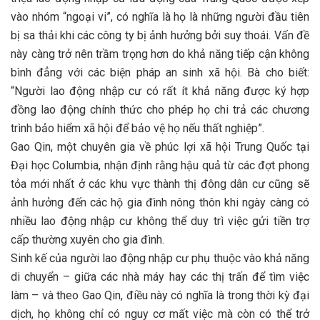
vào nhóm “ngoại vi”, có nghĩa là họ là những người đầu tiên
bị sa thải khi các công ty bị ảnh hưởng bởi suy thoái. Vấn đề
này càng trở nên trầm trọng hơn do khả năng tiếp cận không
bình đẳng với các biện pháp an sinh xã hội. Bà cho biết:
“Người lao động nhập cư có rất ít khả năng được ký hợp
đồng lao động chính thức cho phép họ chi trả các chương
trình bảo hiểm xã hội để bảo vệ họ nếu thất nghiệp”.
Gao Qin, một chuyên gia về phúc lợi xã hội Trung Quốc tại
Đại học Columbia, nhận định rằng hậu quả từ các đợt phong
tỏa mới nhất ở các khu vực thành thị đông dân cư cũng sẽ
ảnh hưởng đến các hộ gia đình nông thôn khi ngày càng có
nhiều lao động nhập cư không thể duy trì việc gửi tiền trợ
cấp thường xuyên cho gia đình.
Sinh kế của người lao động nhập cư phụ thuộc vào khả năng
di chuyển – giữa các nhà máy hay các thị trấn để tìm việc
làm – và theo Gao Qin, điều này có nghĩa là trong thời kỳ đại
dịch, họ không chỉ có nguy cơ mất việc mà còn có thể trở