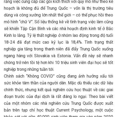
rằng việc cung cấp các gói kích thích với quy mô như theo kế
hoạch là không đủ để Trung Quốc – vốn là thị trường tiêu
dùng và công xưởng lớn nhất thế giới – có thể phục hồi theo
mô hình “chữ V”. Số liệu thống kê về tình trạng việc làm cũng
sẽ khiến Tập Cận Bình và các nhà hoạch định kinh tế ở Bắc
Kinh lo lắng. Tỷ lệ thất nghiệp ở nhóm lao động trong độ tuổi
18-24 đã đạt mức cao kỷ lục là 18,4%. Tình trạng thất
nghiệp gia tăng trong thanh niên đã đẩy Trung Quốc xuống
ngang hàng với Slovakia và Estonia. Vấn đề này sẽ nhanh
chóng trở nên tồi tệ hơn khi 10 triệu sinh viên đại học sẽ tốt
nghiệp trong những tuần tới.
Chính sách “Không COVID” cũng đang ảnh hưởng xấu tới
sức khỏe tâm thần của người dân. Mặc dù thiếu các dữ liệu
chính thức, nhưng kết quả nghiên cứu học thuật về các giai
đoạn trước của đại dịch là rất đáng lo ngại. Theo bài viết
của một nhóm các nhà nghiên cứu Trung Quốc được xuất
bản trên tạp chí học thuật Current Psychology, một cuộc
khảo sát với gần 40.000 sinh viên tham gia vào năm 2020