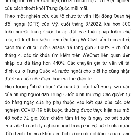
hướng thứ ba đã xuất hiện, đó là “nhuận học”, chỉ việc nghiên
cứu cách thoát khỏi Trung Quốc mãi mãi.
Theo một nghiên cứu của tổ chức tư vấn Hội đồng Quan hệ
đối ngoại (CFR) của Mỹ, cuối tháng 3/2022, khi hơn 300
triệu người Trung Quốc bị áp đặt các biện pháp kiềm chế
mới, số lượt tìm kiếm trên nền tảng WeChat của Tencent về
cách thức di cư đến Canada đã tăng gần 3.000%. Đến đầu
tháng 4, các từ khóa tìm kiếm trên WeChat liên quan đến
nhập cư đã tăng hơn 440%. Các chuyên gia tư vấn về tái
định cư ở Trung Quốc và nước ngoài cho biết họ cũng nhận
được vô số cuộc điện thoại và thư điện tử.
Hiện tượng “nhuận học” đã nêu bật nỗi thất vọng sâu sắc
của những người dân Trung Quốc bình thường. Các quyền tự
do hàng ngày của họ phụ thuộc vào kết quả của các xét
nghiệm COVID-19 bắt buộc, thường được thực hiện sau mỗi
48 hoặc 72 giờ. Xâm chiếm tâm trí họ là nguy cơ sát sườn
của việc bị cách ly nghiêm ngặt trong các cơ sở do nhà nước
điều hành, bị tách khỏi gia đình, cũng như những lo ngại sâu