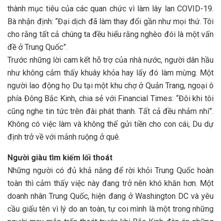
thành mục tiêu của các quan chức vì làm lây lan COVID-19.
Bà nhận định: “Đại dịch đã làm thay đổi gần như mọi thứ. Tôi
cho rằng tất cả chúng ta đều hiểu rằng nghèo đói là một vấn
đề ở Trung Quốc”.
Trước những lời cam kết hỗ trợ của nhà nước, người dân hầu
như không cảm thấy khuây khỏa hay lấy đó làm mừng. Một
người lao động họ Du tại một khu chợ ở Quản Trang, ngoại ô
phía Đông Bắc Kinh, chia sẻ với Financial Times: “Đôi khi tôi
cũng nghe tin tức trên đài phát thanh. Tất cả đều nhảm nhí”.
Không có việc làm và không thể gửi tiền cho con cái, Du dự
định trở về với mảnh ruộng ở quê.
Người giàu tìm kiếm lối thoát
Những người có đủ khả năng để rời khỏi Trung Quốc hoàn
toàn thì cảm thấy việc này đang trở nên khó khăn hơn. Một
doanh nhân Trung Quốc, hiện đang ở Washington DC và yêu
cầu giấu tên vì lý do an toàn, tự coi mình là một trong những