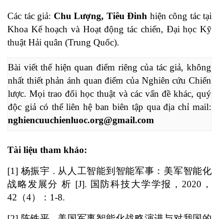
Các tác giả:
Chu Lượng, Tiêu Đinh
hiện công tác tại
Khoa Kế hoạch và Hoạt động tác chiến, Đại học Kỹ
thuật Hải quân (Trung Quốc).
Bài viết thể hiện quan điểm riêng của tác giả, không 
nhất thiết phản ánh quan điểm của Nghiên cứu Chiến 
lược. Mọi trao đổi học thuật và các vấn đề khác, quý 
độc giả có thể liên hệ ban biên tập qua địa chỉ mail: 
nghiencuuchienluoc.org@gmail.com
Tài liệu tham khảo:
[1] 杨振宇 . 从人工智能到智能军事：美军智能化
战略发展分 析 [J]. 国防科技大学学报，2020，
42（4）：1-8.
[2] 陈铁平 . 美国军事智能化战略演进与对我国的