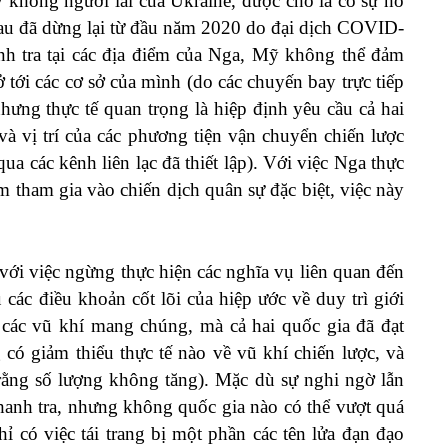
 không người lái của Ukraine, được cho là có sự hỗ
nhau đã dừng lại từ đầu năm 2020 do đại dịch COVID-
anh tra tại các địa điểm của Nga, Mỹ không thể đảm
ở tới các cơ sở của mình (do các chuyến bay trực tiếp
nhưng thực tế quan trọng là hiệp định yêu cầu cả hai
i và vị trí của các phương tiện vận chuyển chiến lược
ua các kênh liên lạc đã thiết lập). Với việc Nga thực
 tham gia vào chiến dịch quân sự đặc biệt, việc này
 với việc ngừng thực hiện các nghĩa vụ liên quan đến
 các điều khoản cốt lõi của hiệp ước về duy trì giới
à các vũ khí mang chúng, mà cả hai quốc gia đã đạt
ó giảm thiểu thực tế nào về vũ khí chiến lược, và
 rằng số lượng không tăng). Mặc dù sự nghi ngờ lẫn
hanh tra, nhưng không quốc gia nào có thể vượt quá
ó việc tái trang bị một phần các tên lửa đạn đạo