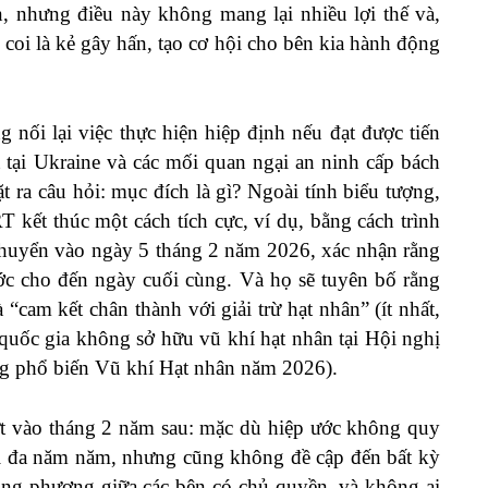
n, nhưng điều này không mang lại nhiều lợi thế và,
 coi là kẻ gây hấn, tạo cơ hội cho bên kia hành động
 nối lại việc thực hiện hiệp định nếu đạt được tiến
t tại Ukraine và các mối quan ngại an ninh cấp bách
t ra câu hỏi: mục đích là gì? Ngoài tính biểu tượng,
 kết thúc một cách tích cực, ví dụ, bằng cách trình
 chuyển vào ngày 5 tháng 2 năm 2026, xác nhận rằng
ước cho đến ngày cuối cùng. Và họ sẽ tuyên bố rằng
“cam kết chân thành với giải trừ hạt nhân” (ít nhất,
c quốc gia không sở hữu vũ khí hạt nhân tại Hội nghị
g phổ biến Vũ khí Hạt nhân năm 2026).
 vào tháng 2 năm sau: mặc dù hiệp ước không quy
tối đa năm năm, nhưng cũng không đề cập đến bất kỳ
song phương giữa các bên có chủ quyền, và không ai