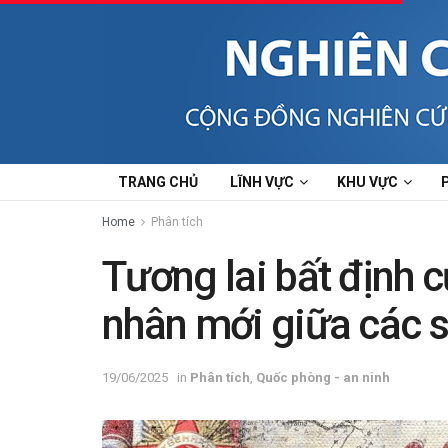
TRANG CHỦ
LĨNH VỰC
KHU VỰC
Home
Phân tích
Tương lai bất định 
nhân mới giữa các 
19/06/2025
in
Phân tích
,
Quốc phòng - an ninh