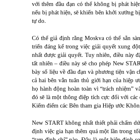
với thêm đầu đạn có thể không bị phát hiệ
nếu bị phát hiện, sẽ khiến bên khởi xướng bị
tự do.
Có thể giả định rằng Moskva có thể sẵn sàng
triển đáng kể trong việc giải quyết xung độ
nhất được giải quyết. Tuy nhiên, điều này đặ
tất nhiên – điều này sẽ cho phép New START
bày số liệu về đầu đạn và phương tiện vận
cả hai bên vẫn tuân thủ giới hạn của hiệp 
họ hành động hoàn toàn vì “trách nhiệm” và 
đó sẽ là một thông điệp tích cực đối với cá
Kiểm điểm các Bên tham gia Hiệp ước Khôn
New START không nhất thiết phải chấm dứt
định việc gia hạn thêm quá một lần trong 
“tạm đình chỉ” nào. Đây là một hiệp định 