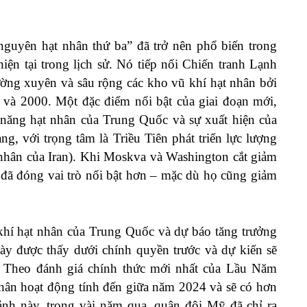
guyên hạt nhân thứ ba” đã trở nên phổ biến trong
ện tại trong lịch sử. Nó tiếp nối Chiến tranh Lạnh
ường xuyên và sâu rộng các kho vũ khí hạt nhân bởi
và 2000. Một đặc điểm nổi bật của giai đoạn mới,
ả năng hạt nhân của Trung Quốc và sự xuất hiện của
ng, với trọng tâm là Triều Tiên phát triển lực lượng
 nhân của Iran). Khi Moskva và Washington cắt giảm
ã đóng vai trò nổi bật hơn – mặc dù họ cũng giảm
hí hạt nhân của Trung Quốc và dự báo tăng trưởng
y được thấy dưới chính quyền trước và dự kiến sẽ
tại. Theo đánh giá chính thức mới nhất của Lầu Năm
ân hoạt động tính đến giữa năm 2024 và sẽ có hơn
nh này, trong vài năm qua, quân đội Mỹ đã chỉ ra