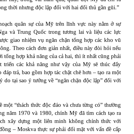
ng thời nhưng độc lập đối với hai đối thủ gần gũi.”
hoạch quân sự của Mỹ trên lĩnh vực này nằm ở sự
a và Trung Quốc trong tương lai và liệu các lực
được giao nhiệm vụ ngăn chặn tổng hợp các kho vũ
ông. Theo cách đơn giản nhất, điều này đòi hỏi nếu
 tổng hợp khả năng của cả hai, thì ít nhất cũng phải
t triển các khả năng như vậy của Mỹ sẽ thúc đẩy
 đáp trả, bao gồm hợp tác chặt chẽ hơn – tạo ra một
lý do tại sao ý tưởng về “ngăn chặn độc lập” đối với
 một “thách thức độc đáo và chưa từng có” thường
ững năm 1970 và 1980, chính Mỹ đã tìm cách tạo ra
ch xây dựng một liên minh không chính thức với
ồng – Moskva thực sự phải đối mặt với vấn đề cấp