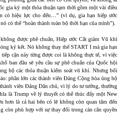
uốc gia ký một thỏa thuận tạm thời gồm một vài điều
có hiệu lực cho đến…” (ví dụ, gia hạn hiệp ước
 nó có thể “hoàn thành toàn bộ thời hạn của mình”).
I không được phê chuẩn, Hiệp ước Cắt giảm Vũ khí
óng ký kết. Nó không thay thế START I mà gia hạn
 tiếp cận này từng được coi là không thực tế, vì việc
khổ ban đầu sẽ yêu cầu sự phê chuẩn của Quốc hội
ng hộ các thỏa thuận kiểm soát vũ khí. Nhưng bối
c đáo: phần lớn các thành viên Đảng Cộng hòa ủng hộ
 thành viên Đảng Dân chủ, vì lý do tư tưởng, thường
nghĩa là Trump về lý thuyết có thể thúc đẩy một New
 hơn là cả hai bên có lẽ không còn quan tâm đến
 còn phù hợp với sự thay đổi trong cán cân quyền