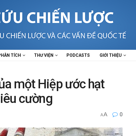
PHÂN TÍCH
THƯ VIỆN
PODCASTS
GIỚI THIỆU
của một Hiệp ước hạt
siêu cường
A
0
A