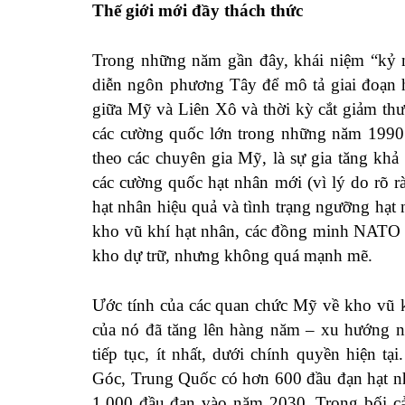
Thế giới mới đầy thách thức
Trong những năm gần đây, khái niệm “kỷ n
diễn ngôn phương Tây để mô tả giai đoạn hi
giữa Mỹ và Liên Xô và thời kỳ cắt giảm th
các cường quốc lớn trong những năm 1990 
theo các chuyên gia Mỹ, là sự gia tăng kh
các cường quốc hạt nhân mới (vì lý do rõ rà
hạt nhân hiệu quả và tình trạng ngưỡng hạt
kho vũ khí hạt nhân, các đồng minh NATO đ
kho dự trữ, nhưng không quá mạnh mẽ.
Ước tính của các quan chức Mỹ về kho vũ k
của nó đã tăng lên hàng năm – xu hướng nà
tiếp tục, ít nhất, dưới chính quyền hiện 
Góc, Trung Quốc có hơn 600 đầu đạn hạt nh
1.000 đầu đạn vào năm 2030. Trong bối cả