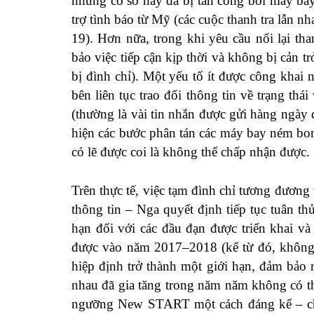
những cơ sở này đã bị tấn công bởi máy bay
trợ tình báo từ Mỹ (các cuộc thanh tra lẫn 
19). Hơn nữa, trong khi yêu cầu nối lại th
bảo việc tiếp cận kịp thời và không bị cản tr
bị đình chỉ). Một yếu tố ít được công khai 
bên liên tục trao đổi thông tin về trạng thá
(thường là vài tin nhắn được gửi hàng ngày q
hiện các bước phân tán các máy bay ném bom
có lẽ được coi là không thể chấp nhận được.
Trên thực tế, việc tạm đình chỉ tương đương
thông tin – Nga quyết định tiếp tục tuân thủ
hạn đối với các đầu đạn được triển khai v
được vào năm 2017–2018 (kể từ đó, không c
hiệp định trở thành một giới hạn, đảm bảo
nhau đã gia tăng trong năm năm không có t
ngưỡng New START một cách đáng kể – chỉ c