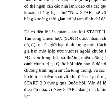
có thể ngăn cản các nhà lãnh đạo của các q
khoản, chẳng hạn như “New START sẽ vẫn 
bằng khoảng thời gian nó bị tạm đình chỉ để
Đã có tiền lệ liên quan – sau khi START I
Tấn công Chiến lược (SORT) được nhanh ch
nó, đặt ra các giới hạn định lượng mới. Cách
gia hạn một hiệp ước vượt ra ngoài khuôn 
Mỹ, vốn trong lịch sử thường miễn cưỡng ủ
cảnh chính trị tại Quốc hội hiện nay là độ
chương trình nghị sự của tổng thống, và các
ít chỉ trích kiểm soát vũ khí, điều này có 
START 2.0 thông qua Quốc hội. Vấn đề lớn
điều đó nữa, vì New START đang dần không
lực.