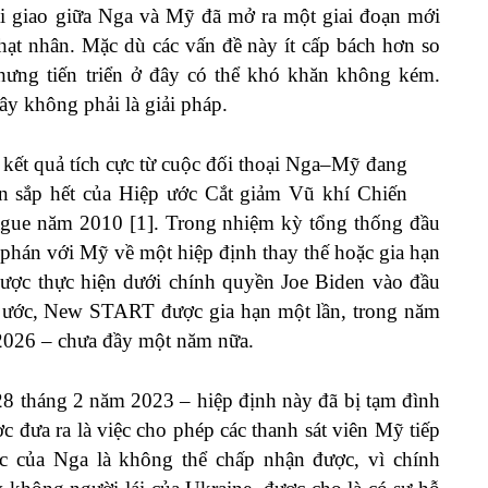
oại giao giữa Nga và Mỹ đã mở ra một giai đoạn mới
 hạt nhân. Mặc dù các vấn đề này ít cấp bách hơn so
 nhưng tiến triển ở đây có thể khó khăn không kém.
đây không phải là giải pháp.
 kết quả tích cực từ cuộc đối thoại Nga–Mỹ đang
ạn sắp hết của Hiệp ước Cắt giảm Vũ khí Chiến
gue năm 2010 [1]. Trong nhiệm kỳ tổng thống đầu
phán với Mỹ về một hiệp định thay thế hoặc gia hạn
 được thực hiện dưới chính quyền Joe Biden vào đầu
 ước, New START được gia hạn một lần, trong năm
 2026 – chưa đầy một năm nữa.
28 tháng 2 năm 2023 – hiệp định này đã bị tạm đình
c đưa ra là việc cho phép các thanh sát viên Mỹ tiếp
c của Nga là không thể chấp nhận được, vì chính