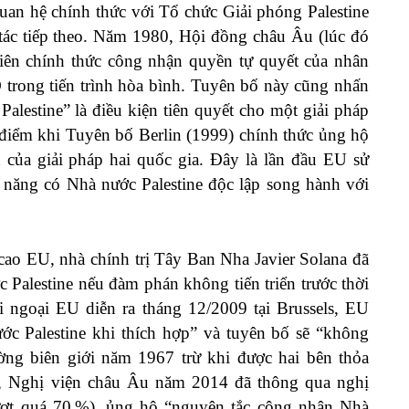
uan hệ chính thức với Tổ chức Giải phóng Palestine
ác tiếp theo. Năm 1980, Hội đồng châu Âu (lúc đó
iên chính thức công nhận quyền tự quyết của nhân
O trong tiến trình hòa bình. Tuyên bố này cũng nhấn
alestine” là điều kiện tiên quyết cho một giải pháp
điểm khi Tuyên bố Berlin (1999) chính thức ủng hộ
 của giải pháp hai quốc gia. Đây là lần đầu EU sử
năng có Nhà nước Palestine độc lập song hành với
cao EU, nhà chính trị Tây Ban Nha Javier Solana đã
Palestine nếu đàm phán không tiến triển trước thời
 ngoại EU diễn ra tháng 12/2009 tại Brussels, EU
c Palestine khi thích hợp” và tuyên bố sẽ “không
ờng biên giới năm 1967 trừ khi được hai bên thỏa
đó, Nghị viện châu Âu năm 2014 đã thông qua nghị
vượt quá 70 %), ủng hộ “nguyên tắc công nhận Nhà