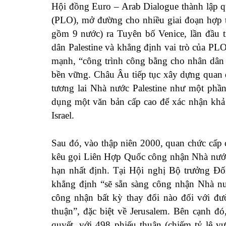
Hội đồng Euro – Arab Dialogue thành lập q
(PLO), mở đường cho nhiều giai đoạn hợp t
gồm 9 nước) ra Tuyên bố Venice, lần đầu t
dân Palestine và khẳng định vai trò của PL
mạnh, “công trình công bằng cho nhân dân P
bền vững. Châu Âu tiếp tục xây dựng quan 
tương lai Nhà nước Palestine như một phần
dụng một văn bản cấp cao để xác nhận khả 
Israel.
Sau đó, vào thập niên 2000, quan chức cấp 
kêu gọi Liên Hợp Quốc công nhận Nhà nước 
hạn nhất định. Tại Hội nghị Bộ trưởng Đối
khẳng định “sẽ sẵn sàng công nhận Nhà nướ
công nhận bất kỳ thay đổi nào đối với đư
thuận”, đặc biệt về Jerusalem. Bên cạnh 
quyết, với 498 phiếu thuận (chiếm tỷ lệ 