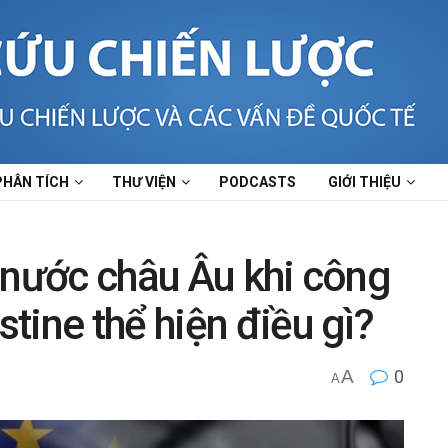
PHÂN TÍCH
THƯ VIỆN
PODCASTS
GIỚI THIỆU
 nước châu Âu khi công
tine thể hiện điều gì?
A
0
A