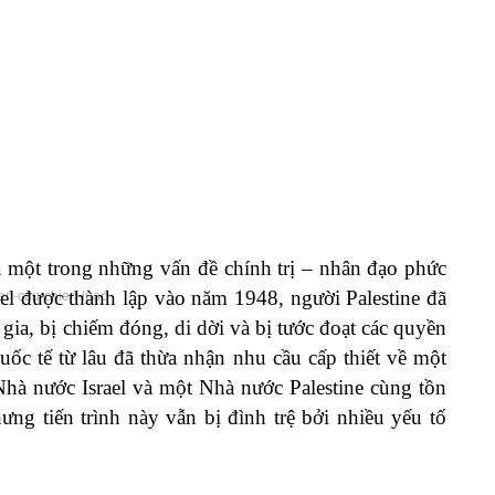
 là một trong những vấn đề chính trị – nhân đạo phức
ael được thành lập vào năm 1948, người Palestine đã
n-cuu-chien-luoc
 gia, bị chiếm đóng, di dời và bị tước đoạt các quyền
ốc tế từ lâu đã thừa nhận nhu cầu cấp thiết về một
Nhà nước Israel và một Nhà nước Palestine cùng tồn
ưng tiến trình này vẫn bị đình trệ bởi nhiều yếu tố