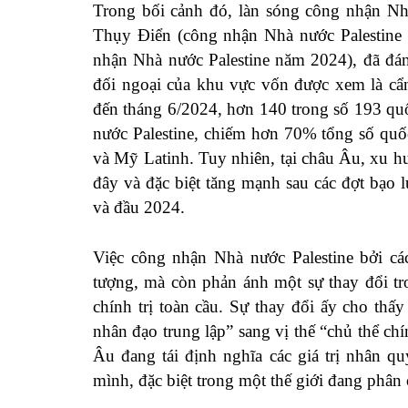
Trong bối cảnh đó, làn sóng công nhận Nh
Thụy Điển (công nhận Nhà nước Palestine
nhận Nhà nước Palestine năm 2024), đã đán
đối ngoại của khu vực vốn được xem là cẩn
đến tháng 6/2024, hơn 140 trong số 193 qu
nước Palestine, chiếm hơn 70% tổng số quốc
và Mỹ Latinh. Tuy nhiên, tại châu Âu, xu h
đây và đặc biệt tăng mạnh sau các đợt bạo 
và đầu 2024.
Việc công nhận Nhà nước Palestine bởi c
tượng, mà còn phản ánh một sự thay đổi tr
chính trị toàn cầu. Sự thay đổi ấy cho thấ
nhân đạo trung lập” sang vị thế “chủ thể chí
Âu đang tái định nghĩa các giá trị nhân q
mình, đặc biệt trong một thế giới đang phâ