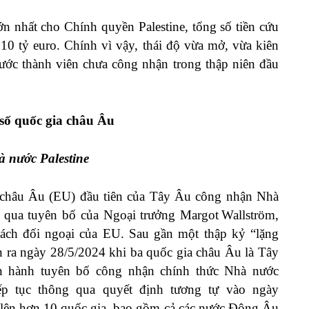
lớn nhất cho Chính quyền Palestine, tổng số tiền cứu
10 tỷ euro. Chính vì vậy, thái độ vừa mở, vừa kiên
nước thành viên chưa công nhận trong thập niên đầu
 số quốc gia châu Âu
 nước Palestine
 châu Âu (EU) đầu tiên của Tây Âu công nhận Nhà
 qua tuyên bố của Ngoại trưởng Margot Wallström,
 sách đối ngoại của EU. Sau gần một thập kỷ “lặng
ễn ra ngày 28/5/2024 khi ba quốc gia châu Âu là Tây
n hành tuyên bố công nhận chính thức Nhà nước
tiếp tục thông qua quyết định tương tự vào ngày
lên hơn 10 quốc gia, bao gồm cả các nước Đông Âu