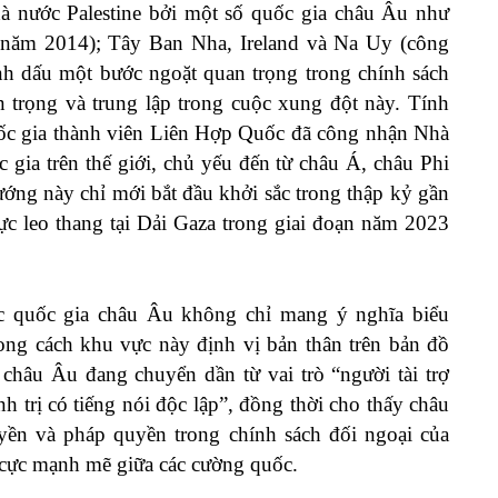
à nước Palestine bởi một số quốc gia châu Âu như
 năm 2014); Tây Ban Nha, Ireland và Na Uy (công
h dấu một bước ngoặt quan trọng trong chính sách
 trọng và trung lập trong cuộc xung đột này. Tính
ốc gia thành viên Liên Hợp Quốc đã công nhận Nhà
 gia trên thế giới, chủ yếu đến từ châu Á, châu Phi
ướng này chỉ mới bắt đầu khởi sắc trong thập kỷ gần
lực leo thang tại Dải Gaza trong giai đoạn năm 2023
ác quốc gia châu Âu không chỉ mang ý nghĩa biểu
ong cách khu vực này định vị bản thân trên bản đồ
y châu Âu đang chuyển dần từ vai trò “người tài trợ
nh trị có tiếng nói độc lập”, đồng thời cho thấy châu
uyền và pháp quyền trong chính sách đối ngoại của
n cực mạnh mẽ giữa các cường quốc.