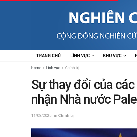
TRANG CHỦ
LĨNH VỰC
KHU VỰC
Home
Lĩnh vực
Chính trị
Sự thay đổi của các
nhận Nhà nước Pales
11/08/2025
in
Chính trị